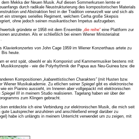
, dem Mekka der Neuen Musik. Auf diesen Sommerkursen lernte er
uanfangs durch radikale Neustrukturierung des kompositorischen Materials
truktion und Abstraktion fest in der Tradition verwurzelt war und sich als
ort ein strenges serielles Regiment, welchem Cerha große Skepsis
tegriert, ohne jedoch seinen musikantischen Impetus aufzugeben.
Schwertsik gründete er 1958 mit dem Ensemble
„die reihe”
eine Plattform zur
nen anzutreten. Als er schließlich bei einem Wiener Ministerialrat
…
es
Klavierkonzertes
von John Cage 1959 im Wiener Konzerthaus artete zu
 Bis heute.
kam er erst spät, obwohl er als Komponist und Kammermusiker bestens mit
che Musikkonzepte - wie die Polyrhythmik der Papua aus Neu-Guinea bzw. die
i anderen Kompositionen
„kabarettistischen Charakters”
(mit Husten bzw.
 der Wiener Musikakademie. Zu etlichen seiner
Spiegel
gibt es elektronische
wie ein Pianino aussieht, im Inneren aber vollgepackt mit elektronischen
u
Spiegel III
in meinem Studio realisieren. Tagelang haben wir über der
terprogramms zum Klingen gebracht.
cken entdeckte ich eine Verbindung zur elektronischen Musik, die mich seit
ig gute Lautsprecher anzuhören und anschließend erregt darüber zu
el) habe ich unlängts in meinem Unterricht verwendet um zu zeigen, mit