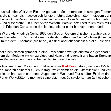
Maria Langegg, 17.08.2007
musikalische Welt zum Einsturz gebracht. Mein Interesse an strengen Formen
 die ich damals - ideologisch fundiert - strikt abgelehnt hatte. In diesem Ja
Weberns
Orchesterstücke op. 6
gespielt wurden. Diese Musik hat mich zutiefst
 und dissertierte 1989 über Anton Webern. Parallel dazu setzte ich mich mi
ich Friedrich Cerha, ohne den ich jetzt sicher nicht hier vor Ihnen stünde.
ien. Als Friedrich Cerha 1986 den Großen Österreichischen Staatspreis erhie
 Musik wurde. Im Rahmen dieses Festivals durften drei Cerha-Schüler (Christi
um mit dem Ensemble „die reihe”, diesmal aber ausgedehnt auf alle Säle 
ional einen Namen gemacht. Seine Probenarbeit war gleichermaßen geschätzt wi
ikern der Moderne bis hin zu Ligeti und Haas sind legendär und haben Standard
dem Vergessen und Verstauben in den Archiven bewahrt.
em Austausch mit Malern und Bildhauern wie
Karl Prantl
stand, seit den 1950er 
tztes Jahr, zu seinem 90. Geburtstag, trat er damit an die Öffentlichkeit und v
esen hat, wenn er offenen Auges durch Wald und Flur streifte. Er, dem das Ba
Wiener Werkstätten”), montiert seine objet trouvés spielerisch zu ästhetisch