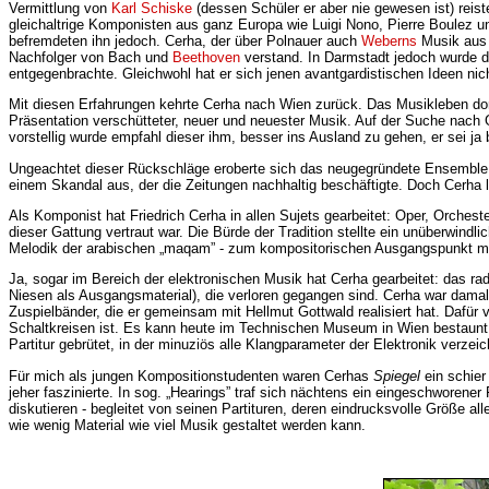
Vermittlung von
Karl Schiske
(dessen Schüler er aber nie gewesen ist) rei
gleichaltrige Komponisten aus ganz Europa wie Luigi Nono, Pierre Boulez 
befremdeten ihn jedoch. Cerha, der über Polnauer auch
Weberns
Musik aus e
Nachfolger von Bach und
Beethoven
verstand. In Darmstadt jedoch wurde
entgegenbrachte. Gleichwohl hat er sich jenen avantgardistischen Ideen ni
Mit diesen Erfahrungen kehrte Cerha nach Wien zurück. Das Musikleben do
Präsentation verschütteter, neuer und neuester Musik. Auf der Suche nach G
vorstellig wurde empfahl dieser ihm, besser ins Ausland zu gehen, er sei ja
Ungeachtet dieser Rückschläge eroberte sich das neugegründete Ensemble 
einem Skandal aus, der die Zeitungen nachhaltig beschäftigte. Doch Cerha l
Als Komponist hat Friedrich Cerha in allen Sujets gearbeitet: Oper, Orch
dieser Gattung vertraut war. Die Bürde der Tradition stellte ein unüberwin
Melodik der arabischen „maqam” - zum kompositorischen Ausgangspunkt m
Ja, sogar im Bereich der elektronischen Musik hat Cerha gearbeitet: das r
Niesen als Ausgangsmaterial), die verloren gegangen sind. Cerha war damals
Zuspielbänder, die er gemeinsam mit Hellmut Gottwald realisiert hat. Dafür
Schaltkreisen ist. Es kann heute im Technischen Museum in Wien bestaunt 
Partitur gebrütet, in der minuziös alle Klangparameter der Elektronik verz
Für mich als jungen Kompositionstudenten waren Cerhas
Spiegel
ein schier
jeher faszinierte. In sog. „Hearings” traf sich nächtens ein eingeschworen
diskutieren - begleitet von seinen Partituren, deren eindrucksvolle Größe a
wie wenig Material wie viel Musik gestaltet werden kann.