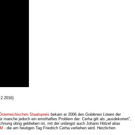
2.2016)
sterreichischen Staatspreis
bekam er 2006 den
Goldenen Löwen
der
r manche jedoch ein ernsthaftes Problem dar: Cerha gilt als „ausdekoriert”,
nung übrig geblieben ist, mit der unlängst auch Johann Hölzel alias
KM
- die am heutigen Tag Friedrich Cerha verliehen wird. Herzlichen