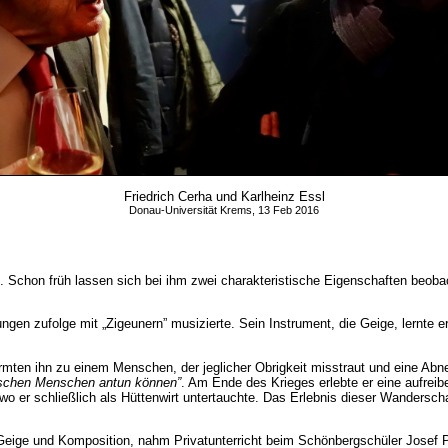
Friedrich Cerha und Karlheinz Essl
Donau-Universität Krems, 13 Feb 2016
. Schon früh lassen sich bei ihm zwei charakteristische Eigenschaften beob
ngen zufolge mit „Zigeunern” musizierte. Sein Instrument, die Geige, lernte e
rmten ihn zu einem Menschen, der jeglicher Obrigkeit misstraut und eine Abn
schen Menschen antun können”
. Am Ende des Krieges erlebte er eine aufrei
 wo er schließlich als Hüttenwirt untertauchte. Das Erlebnis dieser Wandersch
Geige und Komposition, nahm Privatunterricht beim Schönbergschüler Josef P