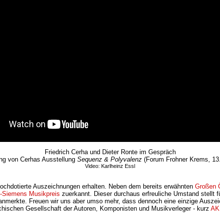
Friedrich Cerha und Dieter Ronte im Gespräch
ng von Cerhas Ausstellung
Sequenz & Polyvalenz
(Forum Frohner Krems, 13.
Video: Karlheinz Essl
hochdotierte Auszeichnungen erhalten. Neben dem bereits erwähnten
Großen Ö
n-Siemens Musikpreis
zuerkannt. Dieser durchaus erfreuliche Umstand stellt fü
nmerkte. Freuen wir uns aber umso mehr, dass dennoch eine einzige Auszeich
chischen Gesellschaft der Autoren, Komponisten und Musikverleger - kurz
A