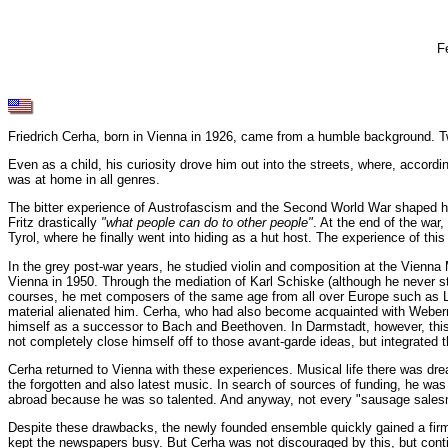
F
Friedrich Cerha, born in Vienna in 1926, came from a humble background. Two 
Even as a child, his curiosity drove him out into the streets, where, accord
was at home in all genres.
The bitter experience of Austrofascism and the Second World War shaped him
Fritz drastically
"what people can do to other people"
. At the end of the war
Tyrol, where he finally went into hiding as a hut host. The experience of thi
In the grey post-war years, he studied violin and composition at the Vienna
Vienna in 1950. Through the mediation of Karl Schiske (although he never st
courses, he met composers of the same age from all over Europe such as L
material alienated him. Cerha, who had also become acquainted with Webern'
himself as a successor to Bach and Beethoven. In Darmstadt, however, this 
not completely close himself off to those avant-garde ideas, but integrated
Cerha returned to Vienna with these experiences. Musical life there was dr
the forgotten and also latest music. In search of sources of funding, he wa
abroad because he was so talented. And anyway, not every "sausage sales
Despite these drawbacks, the newly founded ensemble quickly gained a firm
kept the newspapers busy. But Cerha was not discouraged by this, but contin