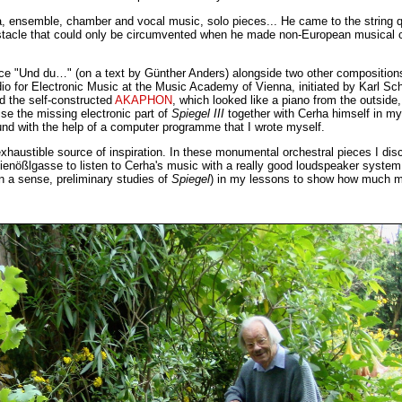
ra, ensemble, chamber and vocal music, solo pieces... He came to the string
 obstacle that could only be circumvented when he made non-European musical
piece "Und du…" (on a text by Günther Anders) alongside two other composition
udio for Electronic Music at the Music Academy of Vienna, initiated by Karl Sc
ed the self-constructed
AKAPHON
, which looked like a piano from the outside,
se the missing electronic part of
Spiegel III
together with Cerha himself in my
ound with the help of a computer programme that I wrote myself.
haustible source of inspiration. In these monumental orchestral pieces I dis
f Rienößlgasse to listen to Cerha's music with a really good loudspeaker syst
n a sense, preliminary studies of
Spiegel
) in my lessons to show how much mus