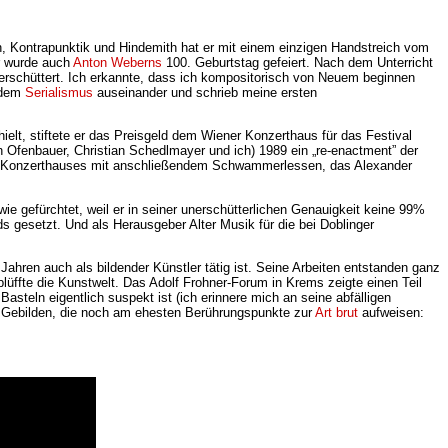
, Kontrapunktik und Hindemith hat er mit einem einzigen Handstreich vom
hr wurde auch
Anton Weberns
100. Geburtstag gefeiert. Nach dem Unterricht
 erschüttert. Ich erkannte, dass ich kompositorisch von Neuem beginnen
t dem
Serialismus
auseinander und schrieb meine ersten
lt, stiftete er das Preisgeld dem Wiener Konzerthaus für das Festival
an Ofenbauer, Christian Schedlmayer und ich) 1989 ein „re-enactment” der
des Konzerthauses mit anschließendem Schwammerlessen, das Alexander
e gefürchtet, weil er in seiner unerschütterlichen Genauigkeit keine 99%
s gesetzt. Und als Herausgeber Alter Musik für die bei Doblinger
Jahren auch als bildender Künstler tätig ist. Seine Arbeiten entstanden ganz
erblüffte die Kunstwelt. Das Adolf Frohner-Forum in Krems zeigte einen Teil
steln eigentlich suspekt ist (ich erinnere mich an seine abfälligen
en Gebilden, die noch am ehesten Berührungspunkte zur
Art brut
aufweisen: