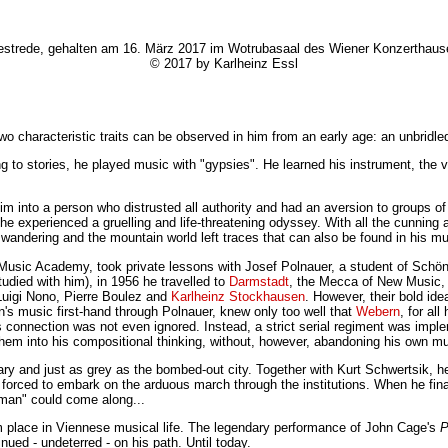
estrede, gehalten am 16. März 2017 im Wotrubasaal des Wiener Konzerthaus
© 2017 by Karlheinz Essl
characteristic traits can be observed in him from an early age: an unbridled c
ing to stories, he played music with "gypsies". He learned his instrument, the
 into a person who distrusted all authority and had an aversion to groups of
, he experienced a gruelling and life-threatening odyssey. With all the cunning
s wandering and the mountain world left traces that can also be found in his mu
 Music Academy, took private lessons with Josef Polnauer, a student of Schönb
udied with him), in 1956 he travelled to
Darmstadt
, the Mecca of New Music, 
uigi Nono, Pierre Boulez and
Karlheinz Stockhausen
. However, their bold ide
s music first-hand through Polnauer, knew only too well that
Webern
, for al
connection was not even ignored. Instead, a strict serial regiment was impl
 them into his compositional thinking, without, however, abandoning his own m
eary and just as grey as the bombed-out city. Together with Kurt Schwertsik,
s forced to embark on the arduous march through the institutions. When he fin
man" could come along...
 place in Viennese musical life. The legendary performance of John Cage's
P
ued - undeterred - on his path. Until today.