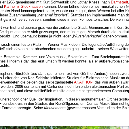
ste er 1956 gemeinsam mit Kurt Schwertsik und Lothar Knessl nach
Darmstadt
und
Karlheinz Stockhausen
kennen. Deren kühne Ideen eines musikalischen Ne
rster Hand kennengelernt hatte, wusste nur zu gut, dass Webern bei aller Kons
 dieser Zusammenhang
„net amal ignoriert”
. Stattdessen implementierte man d
cht gänzlich verschlossen, sondern diese in sein kompositorisches Denken in
rt war trist und ebenso grau wie die zerbombte Stadt. Gemeinsam mit Kurt 
eldquellen sah er sich gezwungen, den mühseligen Marsch durch die Institutio
 begabt. Und überhaupt könne ja nicht jeder
„Würstelverkäufer”
daherkommen
rasch einen festen Platz im Wiener Musikleben. Die legendäre Aufführung d
ieß sich davon nicht abschrecken sondern ging - unbeirrt - seinen Weg weiter.
ester, Ensemble, Kammer- und Vokalmusik, Solostücke… Zum Streichquartett 
dliches Hindernis dar, das erst umschifft werden konnte, als er außereuropäis
achte.
adiophone Hörstück
Und du…
(auf einen Text von Günther Anders) neben zwe
 Leiter des von Karl Schiske initiierten Studios für Elektronische Musik an
 verwendeten die beiden das selbstgebastelte
AKAPHON
, das von außen zwar 
werden. 2006 durfte ich mit Cerha den noch fehlenden elektronischen Part z
eichnet sind, und diese schließlich mithilfe eines selbstgeschriebenen Compu
 unerschöpflicher Quell der Inspiration. In diesen monumentalen Orchesterstü
er Freundeskreis in den Studios der Rienößlgasse, um Cerhas Musik über richt
lle Formate sprengte. Seine
Mouvements
(gewissermassen Vorstudien der Spieg