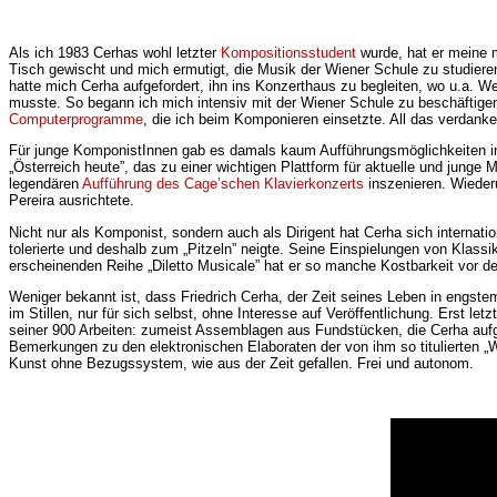
Als ich 1983 Cerhas wohl letzter
Kompositionsstudent
wurde, hat er meine 
Tisch gewischt und mich ermutigt, die Musik der Wiener Schule zu studieren,
hatte mich Cerha aufgefordert, ihn ins Konzerthaus zu begleiten, wo u.a. 
musste. So begann ich mich intensiv mit der Wiener Schule zu beschäftigen
Computerprogramme
, die ich beim Komponieren einsetzte. All das verdanke 
Für junge KomponistInnen gab es damals kaum Aufführungsmöglichkeiten in W
„Österreich heute”, das zu einer wichtigen Plattform für aktuelle und junge
legendären
Aufführung des Cage’schen Klavierkonzerts
inszenieren. Wieder
Pereira ausrichtete.
Nicht nur als Komponist, sondern auch als Dirigent hat Cerha sich internat
tolerierte und deshalb zum „Pitzeln” neigte. Seine Einspielungen von Klass
erscheinenden Reihe „Diletto Musicale” hat er so manche Kostbarkeit vor 
Weniger bekannt ist, dass Friedrich Cerha, der Zeit seines Leben in engst
im Stillen, nur für sich selbst, ohne Interesse auf Veröffentlichung. Erst le
seiner 900 Arbeiten: zumeist Assemblagen aus Fundstücken, die Cerha aufgel
Bemerkungen zu den elektronischen Elaboraten der von ihm so titulierten „
Kunst ohne Bezugssystem, wie aus der Zeit gefallen. Frei und autonom.