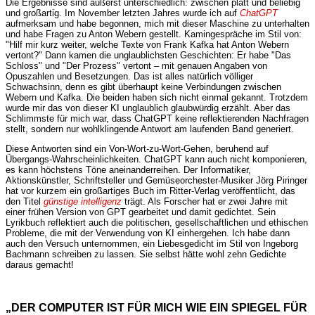
Die Ergebnisse sind äußerst unterschiedlich: zwischen platt und beliebig
und großartig. Im November letzten Jahres wurde ich auf
ChatGPT
aufmerksam und habe begonnen, mich mit dieser Maschine zu unterhalten
und habe Fragen zu Anton Webern gestellt. Kamingespräche im Stil von:
"Hilf mir kurz weiter, welche Texte von Frank Kafka hat Anton Webern
vertont?" Dann kamen die unglaublichsten Geschichten: Er habe "Das
Schloss" und "Der Prozess" vertont – mit genauen Angaben von
Opuszahlen und Besetzungen. Das ist alles natürlich völliger
Schwachsinn, denn es gibt überhaupt keine Verbindungen zwischen
Webern und Kafka. Die beiden haben sich nicht einmal gekannt. Trotzdem
wurde mir das von dieser KI unglaublich glaubwürdig erzählt. Aber das
Schlimmste für mich war, dass ChatGPT keine reflektierenden Nachfragen
stellt, sondern nur wohlklingende Antwort am laufenden Band generiert.
Diese Antworten sind ein Von-Wort-zu-Wort-Gehen, beruhend auf
Übergangs-Wahrscheinlichkeiten. ChatGPT kann auch nicht komponieren,
es kann höchstens Töne aneinanderreihen. Der Informatiker,
Aktionskünstler, Schriftsteller und Gemüseorchester-Musiker Jörg Piringer
hat vor kurzem ein großartiges Buch im Ritter-Verlag veröffentlicht, das
den Titel
günstige intelligenz
trägt. Als Forscher hat er zwei Jahre mit
einer frühen Version von GPT gearbeitet und damit gedichtet. Sein
Lyrikbuch reflektiert auch die politischen, gesellschaftlichen und ethischen
Probleme, die mit der Verwendung von KI einhergehen. Ich habe dann
auch den Versuch unternommen, ein Liebesgedicht im Stil von Ingeborg
Bachmann schreiben zu lassen. Sie selbst hätte wohl zehn Gedichte
daraus gemacht!
„DER COMPUTER IST FÜR MICH WIE EIN SPIEGEL FÜR