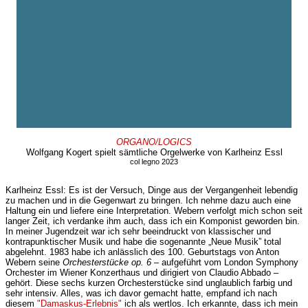
ORGANO/LOGICS
Wolfgang Kogert spielt sämtliche Orgelwerke von Karlheinz Essl
col legno 2023
Karlheinz Essl: Es ist der Versuch, Dinge aus der Vergangenheit lebendig
zu machen und in die Gegenwart zu bringen. Ich nehme dazu auch eine
Haltung ein und liefere eine Interpretation. Webern verfolgt mich schon seit
langer Zeit, ich verdanke ihm auch, dass ich ein Komponist geworden bin.
In meiner Jugendzeit war ich sehr beeindruckt von klassischer und
kontrapunktischer Musik und habe die sogenannte „Neue Musik” total
abgelehnt. 1983 habe ich anlässlich des 100. Geburtstags von Anton
Webern seine
Orchesterstücke op. 6
– aufgeführt vom London Symphony
Orchester im Wiener Konzerthaus und dirigiert von Claudio Abbado –
gehört. Diese sechs kurzen Orchesterstücke sind unglaublich farbig und
sehr intensiv. Alles, was ich davor gemacht hatte, empfand ich nach
diesem
"Damaskus-Erlebnis"
ich als wertlos. Ich erkannte, dass ich mein