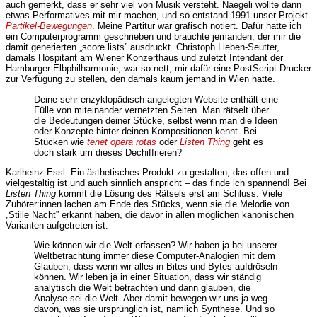
auch gemerkt, dass er sehr viel von Musik versteht. Naegeli wollte dann
etwas Performatives mit mir machen, und so entstand 1991 unser Projekt
Partikel-Bewegungen
. Meine Partitur war grafisch notiert. Dafür hatte ich
ein Computerprogramm geschrieben und brauchte jemanden, der mir die
damit generierten „score lists” ausdruckt. Christoph Lieben-Seutter,
damals Hospitant am Wiener Konzerthaus und zuletzt Intendant der
Hamburger Elbphilharmonie, war so nett, mir dafür eine PostScript-Drucker
zur Verfügung zu stellen, den damals kaum jemand in Wien hatte.
Deine sehr enzyklopädisch angelegten Website enthält eine
Fülle von miteinander vernetzten Seiten. Man rätselt über
die Bedeutungen deiner Stücke, selbst wenn man die Ideen
oder Konzepte hinter deinen Kompositionen kennt. Bei
Stücken wie
tenet opera rotas
oder
Listen Thing
geht es
doch stark um dieses Dechiffrieren?
Karlheinz Essl: Ein ästhetisches Produkt zu gestalten, das offen und
vielgestaltig ist und auch sinnlich anspricht – das finde ich spannend! Bei
Listen Thing
kommt die Lösung des Rätsels erst am Schluss. Viele
Zuhörer:innen lachen am Ende des Stücks, wenn sie die Melodie von
„Stille Nacht” erkannt haben, die davor in allen möglichen kanonischen
Varianten aufgetreten ist.
Wie können wir die Welt erfassen? Wir haben ja bei unserer
Weltbetrachtung immer diese Computer-Analogien mit dem
Glauben, dass wenn wir alles in Bites und Bytes aufdröseln
können. Wir leben ja in einer Situation, dass wir ständig
analytisch die Welt betrachten und dann glauben, die
Analyse sei die Welt. Aber damit bewegen wir uns ja weg
davon, was sie ursprünglich ist, nämlich Synthese. Und so