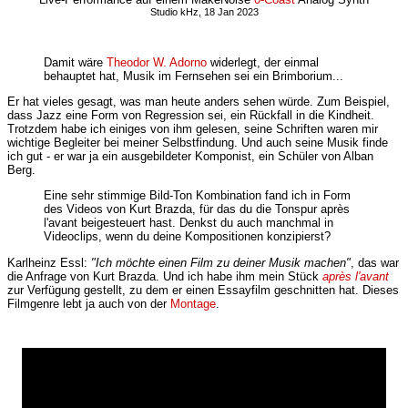
Studio kHz, 18 Jan 2023
Damit wäre
Theodor W. Adorno
widerlegt, der einmal
behauptet hat, Musik im Fernsehen sei ein Brimborium...
Er hat vieles gesagt, was man heute anders sehen würde. Zum Beispiel,
dass Jazz eine Form von Regression sei, ein Rückfall in die Kindheit.
Trotzdem habe ich einiges von ihm gelesen, seine Schriften waren mir
wichtige Begleiter bei meiner Selbstfindung. Und auch seine Musik finde
ich gut - er war ja ein ausgebildeter Komponist, ein Schüler von Alban
Berg.
Eine sehr stimmige Bild-Ton Kombination fand ich in Form
des Videos von Kurt Brazda, für das du die Tonspur après
l'avant beigesteuert hast. Denkst du auch manchmal in
Videoclips, wenn du deine Kompositionen konzipierst?
Karlheinz Essl:
"Ich möchte einen Film zu deiner Musik machen"
, das war
die Anfrage von Kurt Brazda. Und ich habe ihm mein Stück
après l'avant
zur Verfügung gestellt, zu dem er einen Essayfilm geschnitten hat. Dieses
Filmgenre lebt ja auch von der
Montage
.