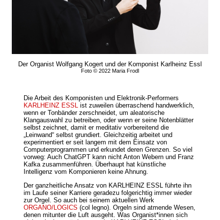
Der Organist Wolfgang Kogert und der Komponist Karlheinz Essl
Foto © 2022 Maria Frodl
Die Arbeit des Komponisten und Elektronik-Performers
KARLHEINZ ESSL
ist zuweilen überraschend handwerklich,
wenn er Tonbänder zerschneidet, um aleatorische
Klangauswahl zu betreiben, oder wenn er seine Notenblätter
selbst zeichnet, damit er meditativ vorbereitend die
„Leinwand“ selbst grundiert. Gleichzeitig arbeitet und
experimentiert er seit langem mit dem Einsatz von
Computerprogrammen und erkundet deren Grenzen. So viel
vorweg: Auch ChatGPT kann nicht Anton Webern und Franz
Kafka zusammenführen. Überhaupt hat künstliche
Intelligenz vom Komponieren keine Ahnung.
Der ganzheitliche Ansatz von KARLHEINZ ESSL führte ihn
im Laufe seiner Karriere geradezu folgerichtig immer wieder
zur Orgel. So auch bei seinem aktuellen Werk
ORGANO/LOGICS
(col legno). Orgeln sind atmende Wesen,
denen mitunter die Luft ausgeht. Was Organist*innen sich