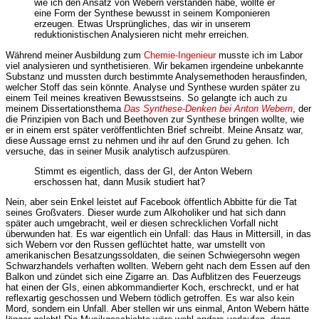
wie ich den Ansatz von Webern verstanden habe, wollte er
eine Form der Synthese bewusst in seinem Komponieren
erzeugen. Etwas Ursprüngliches, das wir in unserem
reduktionistischen Analysieren nicht mehr erreichen.
Während meiner Ausbildung zum
Chemie-Ingenieur
musste ich im Labor
viel analysieren und synthetisieren. Wir bekamen irgendeine unbekannte
Substanz und mussten durch bestimmte Analysemethoden herausfinden,
welcher Stoff das sein könnte. Analyse und Synthese wurden später zu
einem Teil meines kreativen Bewusstseins. So gelangte ich auch zu
meinem Dissertationsthema
Das Synthese-Denken bei Anton Webern
, der
die Prinzipien von Bach und Beethoven zur Synthese bringen wollte, wie
er in einem erst später veröffentlichten Brief schreibt. Meine Ansatz war,
diese Aussage ernst zu nehmen und ihr auf den Grund zu gehen. Ich
versuche, das in seiner Musik analytisch aufzuspüren.
Stimmt es eigentlich, dass der GI, der Anton Webern
erschossen hat, dann Musik studiert hat?
Nein, aber sein Enkel leistet auf Facebook öffentlich Abbitte für die Tat
seines Großvaters. Dieser wurde zum Alkoholiker und hat sich dann
später auch umgebracht, weil er diesen schrecklichen Vorfall nicht
überwunden hat. Es war eigentlich ein Unfall: das Haus in Mittersill, in das
sich Webern vor den Russen geflüchtet hatte, war umstellt von
amerikanischen Besatzungssoldaten, die seinen Schwiegersohn wegen
Schwarzhandels verhaften wollten. Webern geht nach dem Essen auf den
Balkon und zündet sich eine Zigarre an. Das Aufblitzen des Feuerzeugs
hat einen der GIs, einen abkommandierter Koch, erschreckt, und er hat
reflexartig geschossen und Webern tödlich getroffen. Es war also kein
Mord, sondern ein Unfall. Aber stellen wir uns einmal, Anton Webern hätte