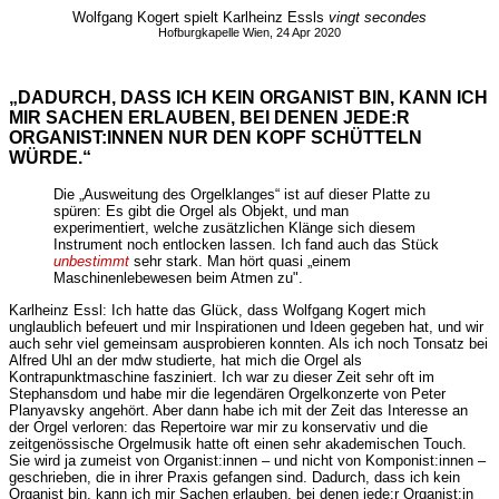
Wolfgang Kogert spielt Karlheinz Essls
vingt secondes
Hofburgkapelle Wien, 24 Apr 2020
„DADURCH, DASS ICH KEIN ORGANIST BIN, KANN ICH
MIR SACHEN ERLAUBEN, BEI DENEN JEDE:R
ORGANIST:INNEN NUR DEN KOPF SCHÜTTELN
WÜRDE.“
Die „Ausweitung des Orgelklanges“ ist auf dieser Platte zu
spüren: Es gibt die Orgel als Objekt, und man
experimentiert, welche zusätzlichen Klänge sich diesem
Instrument noch entlocken lassen. Ich fand auch das Stück
unbestimmt
sehr stark. Man hört quasi „einem
Maschinenlebewesen beim Atmen zu".
Karlheinz Essl: Ich hatte das Glück, dass Wolfgang Kogert mich
unglaublich befeuert und mir Inspirationen und Ideen gegeben hat, und wir
auch sehr viel gemeinsam ausprobieren konnten. Als ich noch Tonsatz bei
Alfred Uhl an der mdw studierte, hat mich die Orgel als
Kontrapunktmaschine fasziniert. Ich war zu dieser Zeit sehr oft im
Stephansdom und habe mir die legendären Orgelkonzerte von Peter
Planyavsky angehört. Aber dann habe ich mit der Zeit das Interesse an
der Orgel verloren: das Repertoire war mir zu konservativ und die
zeitgenössische Orgelmusik hatte oft einen sehr akademischen Touch.
Sie wird ja zumeist von Organist:innen – und nicht von Komponist:innen –
geschrieben, die in ihrer Praxis gefangen sind. Dadurch, dass ich kein
Organist bin, kann ich mir Sachen erlauben, bei denen jede:r Organist:in