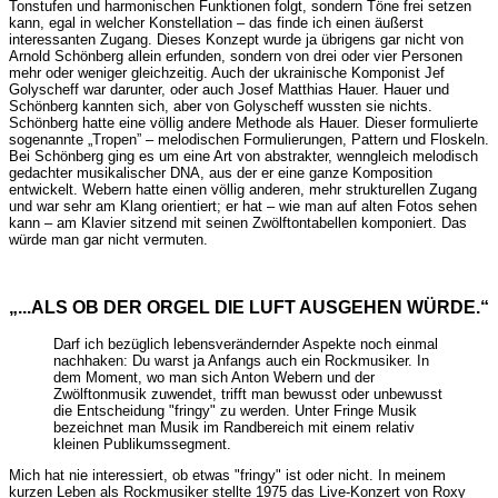
Tonstufen und harmonischen Funktionen folgt, sondern Töne frei setzen
kann, egal in welcher Konstellation – das finde ich einen äußerst
interessanten Zugang. Dieses Konzept wurde ja übrigens gar nicht von
Arnold Schönberg allein erfunden, sondern von drei oder vier Personen
mehr oder weniger gleichzeitig. Auch der ukrainische Komponist Jef
Golyscheff war darunter, oder auch Josef Matthias Hauer. Hauer und
Schönberg kannten sich, aber von Golyscheff wussten sie nichts.
Schönberg hatte eine völlig andere Methode als Hauer. Dieser formulierte
sogenannte „Tropen” – melodischen Formulierungen, Pattern und Floskeln.
Bei Schönberg ging es um eine Art von abstrakter, wenngleich melodisch
gedachter musikalischer DNA, aus der er eine ganze Komposition
entwickelt. Webern hatte einen völlig anderen, mehr strukturellen Zugang
und war sehr am Klang orientiert; er hat – wie man auf alten Fotos sehen
kann – am Klavier sitzend mit seinen Zwölftontabellen komponiert. Das
würde man gar nicht vermuten.
„...ALS OB DER ORGEL DIE LUFT AUSGEHEN WÜRDE.“
Darf ich bezüglich lebensverändernder Aspekte noch einmal
nachhaken: Du warst ja Anfangs auch ein Rockmusiker. In
dem Moment, wo man sich Anton Webern und der
Zwölftonmusik zuwendet, trifft man bewusst oder unbewusst
die Entscheidung "fringy" zu werden. Unter Fringe Musik
bezeichnet man Musik im Randbereich mit einem relativ
kleinen Publikumssegment.
Mich hat nie interessiert, ob etwas "fringy" ist oder nicht. In meinem
kurzen Leben als Rockmusiker stellte 1975 das Live-Konzert von Roxy