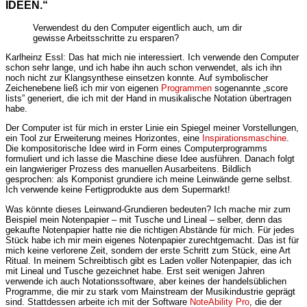
IDEEN.“
Verwendest du den Computer eigentlich auch, um dir
gewisse Arbeitsschritte zu ersparen?
Karlheinz Essl: Das hat mich nie interessiert. Ich verwende den Computer
schon sehr lange, und ich habe ihn auch schon verwendet, als ich ihn
noch nicht zur Klangsynthese einsetzen konnte. Auf symbolischer
Zeichenebene ließ ich mir von eigenen
Programmen
sogenannte „score
lists” generiert, die ich mit der Hand in musikalische Notation übertragen
habe.
Der Computer ist für mich in erster Linie ein Spiegel meiner Vorstellungen,
ein Tool zur Erweiterung meines Horizontes, eine
Inspirationsmaschine
.
Die kompositorische Idee wird in Form eines Computerprogramms
formuliert und ich lasse die Maschine diese Idee ausführen. Danach folgt
ein langwieriger Prozess des manuellen Ausarbeitens. Bildlich
gesprochen: als Komponist grundiere ich meine Leinwände gerne selbst.
Ich verwende keine Fertigprodukte aus dem Supermarkt!
Was könnte dieses Leinwand-Grundieren bedeuten? Ich mache mir zum
Beispiel mein Notenpapier – mit Tusche und Lineal – selber, denn das
gekaufte Notenpapier hatte nie die richtigen Abstände für mich. Für jedes
Stück habe ich mir mein eigenes Notenpapier zurechtgemacht. Das ist für
mich keine verlorene Zeit, sondern der erste Schritt zum Stück, eine Art
Ritual. In meinem Schreibtisch gibt es Laden voller Notenpapier, das ich
mit Lineal und Tusche gezeichnet habe. Erst seit wenigen Jahren
verwende ich auch Notationssoftware, aber keines der handelsüblichen
Programme, die mir zu stark vom Mainstream der Musikindustrie geprägt
sind. Stattdessen arbeite ich mit der Software
NoteAbility Pro
, die der