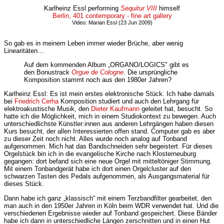
Karlheinz Essl performing
Sequitur VIII
himself
Berlin, 401 contemporary - fine art gallery
Video: Marian Essl (23 Jun 2009)
So gab es in meinem Leben immer wieder Brüche, aber wenig
Linearitäten…
Auf dem kommenden Album „ORGANO/LOGICS" gibt es
den Bonustrack
Orgue de Cologne
. Die ursprüngliche
Komposition stammt noch aus den 1980er Jahren?
Karlheinz Essl: Es ist mein erstes elektronische Stück. Ich habe damals
bei
Friedrich Cerha
Komposition studiert und auch den Lehrgang für
elektroakustische Musik, den
Dieter Kaufmann
geleitet hat, besucht. So
hatte ich die Möglichkeit, mich in einem Studiokontext zu bewegen. Auch
unterschiedlichste Künstler:innen aus anderen Lehrgängen haben diesen
Kurs besucht, der allen Interessierten offen stand. Computer gab es aber
zu dieser Zeit noch nicht. Alles wurde noch analog auf Tonband
aufgenommen. Mich hat das Bandschneiden sehr begeistert. Für dieses
Orgelstück bin ich in die evangelische Kirche nach Klosterneuburg
gegangen: dort befand sich eine neue Orgel mit mitteltöniger Stimmung.
Mit einem Tonbandgerät habe ich dort einen Orgelcluster auf den
schwarzen Tasten des Pedals aufgenommen, als Ausgangsmaterial für
dieses Stück.
Dann habe ich ganz „klassisch“ mit einem Terzbandfilter gearbeitet, den
man auch in den 1950er Jahren in Köln beim WDR verwendet hat. Und die
verschiedenen Ergebnisse wieder auf Tonband gespeichert. Diese Bänder
habe ich dann in unterschiedliche Längen zerschnitten und in einen Hut