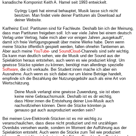
kanadische Komponist Keith A. Hamel seit 1993 entwickelt.
György Ligeti hat einmal behauptet, Musik lasse sich nicht
besitzen. Man findet viele deiner Partituren als Download auf
deiner Website.
Karlheinz Essl: Partituren sind für Fachleute. Deshalb bin ich der Meinung,
dass man Partituren freigeben soll. Ich war viele Jahre bei einem deutsch
Verlag unter Vertrag, habe mich aber vor einigen Jahren „ausgekauft“,
damit ich freie Verfügungsgewalt über meine Werke habe. Denn wenn
meine Stücke öffentlich gespielt werden, fallen ohnehin Tantiemen an.
Aber auch meine
YouTube-
und
SoundCloud
-Channels sind sehr wichtig.
Da kann man deutlich sehen, wie die Musik und der Sound aus der
Spielaktion heraus entstehen, auch wenn es wie produziert klingt. Um
gewisse Stücke spielen zu können, benötigt man allerdings spezielle
Software
, die ich verkaufe. Bei Student:innen mache ich aber ein
Ausnahme. Auch wenn es sich dabei nur um kleine Beträge handelt,
empfinde ich die Bezahlung der Nutzungsgebühr auch als eine Art von
Wertschätzung.
Deine Musik verlangt eine gewisse Zuwendung, sie ist eben
keine reine Gebrauchsmusik. Deshalb ist es dir wichtig,
dass Hörer:innen die Entstehung deiner Live-Musik auch
nachvollziehen können. Denn die Stücke könnten ja
genauso gut auch ausproduziert worden sein?
Bei meinen Live-Elektronik-Stücken ist es mir wichtig zu
veranschaulichen, dass diese nicht produziert und mit unzähligen
Overdubs versehen wurde, sondern im Moment der Aufführung aus der
Spielaktion entsteht. Auch wenn die Stücke zum Teil wie produziert