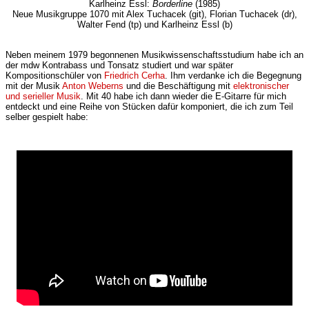
Karlheinz Essl:
Borderline
(1985)
Neue Musikgruppe 1070 mit Alex Tuchacek (git), Florian Tuchacek (dr),
Walter Fend (tp) und Karlheinz Essl (b)
Neben meinem 1979 begonnenen Musikwissenschaftsstudium habe ich an
der mdw Kontrabass und Tonsatz studiert und war später
Kompositionschüler von
Friedrich Cerha
. Ihm verdanke ich die Begegnung
mit der Musik
Anton Weberns
und die Beschäftigung mit
elektronischer
und serieller Musik
. Mit 40 habe ich dann wieder die E-Gitarre für mich
entdeckt und eine Reihe von Stücken dafür komponiert, die ich zum Teil
selber gespielt habe: