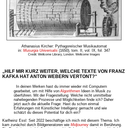
Athanasius Kircher: Pythagoreïscher Musikautomat
in:
Musurgia Universalis
(1650), tom. II, vol. IX, fol. 347
Credit: Wellcome Library, London. Wellcome Images
„HILF MIR KURZ WEITER, WELCHE TEXTE VON FRANZ
KAFKA HAT ANTON WEBERN VERTONT?“
In deinen Werken hast du immer wieder mit Computern
gearbeitet, um mit Hilfe von
Algorithmen
Ideen in Musik zu
überführen. Mit der Fragestellung: Welche nicht unmittelbar
naheliegenden Prozesse und Möglichkeiten finde ich? Daher
jetzt auch die aktuelle Frage: Hast du schon einmal
Erfahrungen mit Künstlicher Intelligenz gemacht und wie
schätzt du dieses Potential für dich ein?
Karlheinz Essl: Seit 2022 beschäftige ich mich mit diesem Thema. Ich
kam zunächst durch Bildgeneratoren wie
Midjourney
damit in Berührung.