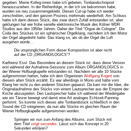
gegeben. Meine Kolleg:innen habe ich gebeten, Tonbandschnipsel
herauszuziehen. In der Reihenfolge, in der ich sie bekommen habe,
wurden sie neu zusammengeklebt. Diesen Cut-up habe ich wieder
zerschnitten, und den ganzen Prozess mehrmals wiederholt. Am Schluss
hatte ich dann dieses Stück, das zwar durch Zufall entstanden ist, aber
geklungen hat wie frühe serielle elektronische Musik des Kölner WDR
Studios aus den 1950er Jahren. Daher der Titel "Orgue de Cologne". Die
Coda des Stückes ist ein sphärischer Orgelklang, nachdem ich den Motor
der Orgel abgedreht hatte. Das klang so, als ob der Orgel die Luft
ausgehen würde…
Die ursprünglichen Form dieser Komposition ist aber nicht
auf der CD „ORGANO/LOGICS“?
Karlheinz Essl: Das Besondere an diesem Stück ist, dass diese Version
erst während der Aufnahme-Sessions zum Album ORGANO/LOGICS in
der Wiener Hofburgkapelle entstanden ist. Nachdem wir alle 10 Stücke
aufgenommen hatten, habe ich dem Organisten
Wolfgang Kogert
von
diesem alten Stück erzählt. Es war allerdings in Mono und hätte vom
Klang her nicht zu den anderen Stücken gepasst. Da kam mir die Idee, die
Originalaufnahme des Stücks von einem Lautsprecher aus der Empore der
Kirche abzuspielen. Den Lautsprecher habe ich während der Wiedergabe
wie ein Tänzer bewegt und damit eine Art analoges Echtzeit-Panning
performt. So konnte sich dieses alte Tonbandstück schließlich in den
Sound der CD integrieren, da nun alle Stücke im gleichen Raum der
Wiener Hofburgkapelle aufgenommen wurden.
Springen wir nun zum Anfang des Albums, zum Stück mit
dem Titel
vingt secondes
. Lässt sich das Konzept in 20
Sekunden erklären?