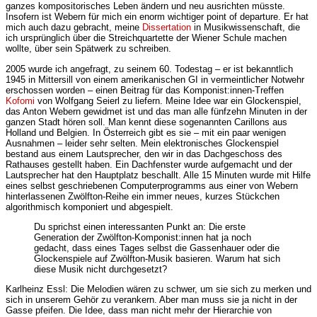
ganzes kompositorisches Leben ändern und neu ausrichten müsste.
Insofern ist Webern für mich ein enorm wichtiger point of departure. Er hat
mich auch dazu gebracht, meine
Dissertation
in Musikwissenschaft, die
ich ursprünglich über die Streichquartette der Wiener Schule machen
wollte, über sein Spätwerk zu schreiben.
2005 wurde ich angefragt, zu seinem 60. Todestag – er ist bekanntlich
1945 in Mittersill von einem amerikanischen GI in vermeintlicher Notwehr
erschossen worden – einen Beitrag für das Komponist:innen-Treffen
Kofomi
von Wolfgang Seierl zu liefern. Meine Idee war ein Glockenspiel,
das Anton Webern gewidmet ist und das man alle fünfzehn Minuten in der
ganzen Stadt hören soll. Man kennt diese sogenannten Carillons aus
Holland und Belgien. In Österreich gibt es sie – mit ein paar wenigen
Ausnahmen – leider sehr selten. Mein elektronisches Glockenspiel
bestand aus einem Lautsprecher, den wir in das Dachgeschoss des
Rathauses gestellt haben. Ein Dachfenster wurde aufgemacht und der
Lautsprecher hat den Hauptplatz beschallt. Alle 15 Minuten wurde mit Hilfe
eines selbst geschriebenen Computerprogramms aus einer von Webern
hinterlassenen Zwölfton-Reihe ein immer neues, kurzes Stückchen
algorithmisch komponiert und abgespielt.
Du sprichst einen interessanten Punkt an: Die erste
Generation der Zwölfton-Komponist:innen hat ja noch
gedacht, dass eines Tages selbst die Gassenhauer oder die
Glockenspiele auf Zwölfton-Musik basieren. Warum hat sich
diese Musik nicht durchgesetzt?
Karlheinz Essl: Die Melodien wären zu schwer, um sie sich zu merken und
sich in unserem Gehör zu verankern. Aber man muss sie ja nicht in der
Gasse pfeifen. Die Idee, dass man nicht mehr der Hierarchie von