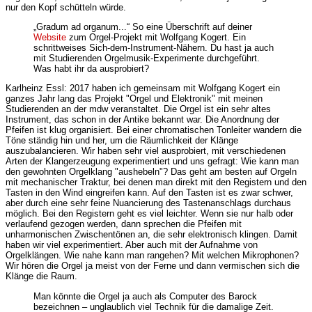
nur den Kopf schütteln würde.
„Gradum ad organum...“ So eine Überschrift auf deiner
Website
zum Orgel-Projekt mit Wolfgang Kogert. Ein
schrittweises Sich-dem-Instrument-Nähern. Du hast ja auch
mit Studierenden Orgelmusik-Experimente durchgeführt.
Was habt ihr da ausprobiert?
Karlheinz Essl: 2017 haben ich gemeinsam mit Wolfgang Kogert ein
ganzes Jahr lang das Projekt "Orgel und Elektronik" mit meinen
Studierenden an der mdw veranstaltet. Die Orgel ist ein sehr altes
Instrument, das schon in der Antike bekannt war. Die Anordnung der
Pfeifen ist klug organisiert. Bei einer chromatischen Tonleiter wandern die
Töne ständig hin und her, um die Räumlichkeit der Klänge
auszubalancieren. Wir haben sehr viel ausprobiert, mit verschiedenen
Arten der Klangerzeugung experimentiert und uns gefragt: Wie kann man
den gewohnten Orgelklang "aushebeln"? Das geht am besten auf Orgeln
mit mechanischer Traktur, bei denen man direkt mit den Registern und den
Tasten in den Wind eingreifen kann. Auf den Tasten ist es zwar schwer,
aber durch eine sehr feine Nuancierung des Tastenanschlags durchaus
möglich. Bei den Registern geht es viel leichter. Wenn sie nur halb oder
verlaufend gezogen werden, dann sprechen die Pfeifen mit
unharmonischen Zwischentönen an, die sehr elektronisch klingen. Damit
haben wir viel experimentiert. Aber auch mit der Aufnahme von
Orgelklängen. Wie nahe kann man rangehen? Mit welchen Mikrophonen?
Wir hören die Orgel ja meist von der Ferne und dann vermischen sich die
Klänge die Raum.
Man könnte die Orgel ja auch als Computer des Barock
bezeichnen – unglaublich viel Technik für die damalige Zeit.