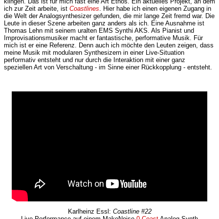
klingen. Das ist für mich fast eine Art Ethos. Ein aktuelles Projekt, an dem
ich zur Zeit arbeite, ist
Coastlines
. Hier habe ich einen eigenen Zugang in
die Welt der Analogsynthesizer gefunden, die mir lange Zeit fremd war. Die
Leute in dieser Szene arbeiten ganz anders als ich. Eine Ausnahme ist
Thomas Lehn mit seinem uralten EMS Synthi AKS. Als Pianist und
Improvisationsmusiker macht er fantastische, performative Musik. Für
mich ist er eine Referenz. Denn auch ich möchte den Leuten zeigen, dass
meine Musik mit modularen Synthesizern in einer Live-Situation
performativ entsteht und nur durch die Interaktion mit einer ganz
speziellen Art von Verschaltung - im Sinne einer Rückkopplung - entsteht.
Karlheinz Essl:
Coastline #22
Live-Performance auf einem MakeNoise
0-Coast
Analog Synth