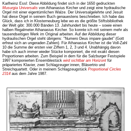
Karlheinz Essl: Diese Abbildung findet sich in der 1650 gedruckten
Musurgia Universalis
von Athanasius Kircher und zeigt eine hydraulische
Orgel mit einer eigentümlichen Walze. Der Universalgelehrte und Jesuit
hat diese Orgel in seinem Buch genauestens beschrieben. Ich habe das
Glück, dass ich in Klosterneuburg lebe wo es die größte Stiftsbibliothek
der Welt gibt: 300.000 Bänden 13. Jahrhundert bis heute – sowie einen
halben Regalmeter Athanasius Kircher. So konnte ich mit seinem mehr als
tausendseitigen Werk im Original arbeiten. Auf der Abbildung dieser
hydraulischen Orgel steht übrigens: "Numero Deus impare gaudet” (Gott
erfreut sich an ungeraden Zahlen). Für Athanasius Kircher ist die Voll-Zahl
10 die Summe der ersten vier Ziffern 1, 2, 3 und 4. Unabhängig davon
habe ich auch immer wieder Stücke komponiert, die mit exakt diesen
Proportionen arbeiten. Zum Beispiel in dem für die Salzburger Festspiele
1997 komponierten Ensemblestück
wird sichtbar am Horizont
für
präpariertes Klavier, zwei Schlagzeuger:innen, Bläsertrio und
Streichquartett. Oder in meinem Schlagzeugstück
Proportional Circles
2314
aus dem Jahre 1987.