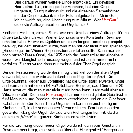
Und daraus wurden weitere Dinge entwickelt. Ein gewisser
Herr Jethro Tull, ein englischer Agronom, hat eine Orgel
umgebaut, Saatgut eingefüllt und die einzelnen Samenkörner
mit der Orgelmechanik in das Feld aufgebracht… Mein Gott,
ich schweife ab, eine Überleitung zum Album: War
HerrGott!
die erste Auftragsarbeit für ein Orgelstück?
Karlheinz Essl: Ja, dieses Stück war das Resultat eines Auftrages für ein
Orgelstück, den ich vom Wiener Domorganisten Konstantin Reymaier
erhalten habe. Er war maßgeblich an einem langes Forschungsprojekt
beteiligt, bei dem überlegt wurde, was man mit der nicht mehr spielfähigen
„Riesenorgel” im Wiener Stephansdom anstellen sollte. Kann man sie
noch retten? Diese Orgel, die 1955 nach der Bombardierung eingebaut
wurde, war klanglich sehr unausgewogen und ist auch immer mehr
verfallen. Zuletzt wurde dann nur mehr auf der Chor-Orgel gespielt.
Bei der Restaurierung wurde dann möglichst viel von der alten Orgel
verwendet, und sie wurde auch durch neue Register ergänzt. Die
Orgelbaufirma Rieger aus Vorarlberg hat die Orgel stark erweitert, unter
anderem auch mit einem 64-Fuß Subbass-Register, das Töne unter 20
Hertz erzeugt, die man zwar nicht mehr hören kann, sehr wohl aber als
Vibration spürt. Die neue
Riesenorgel
hat nun einen digitalen Spieltisch mit
fünf Manualen und Pedalen, den man verschieben und an ein Glasfaser-
Kabel anschließen kann. Ein:e Organist:in kann nun auch mittig im
Kirchenschiff, in der sogenannten Vierung sitzen. Dort hört man den
gesamten Klang der Orgel, der aus allen Richtungen kommt, da die
einzelnen „Werke” im ganzen Kirchenraum verteilt sind.
Für die Eröffnung dieser neuen Orgel wurde ich dann von Konstantin
Reymaier beauftragt, eine Variation über das Heurigenlied "Herrgott aus