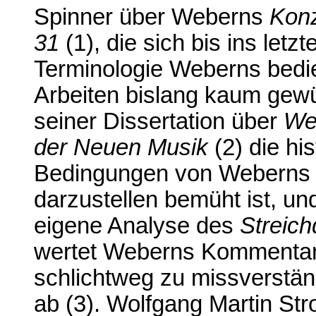
Spinner über Weberns
Konz
31
(1), die sich bis ins letz
Terminologie Weberns bedi
Arbeiten bislang kaum gewür
seiner Dissertation über
Web
der Neuen Musik
(2) die hi
Bedingungen von Weberns 
darzustellen bemüht ist, un
eigene Analyse des
Streich
wertet Weberns Kommentar
schlichtweg zu missverstän
ab (3). Wolfgang Martin Str