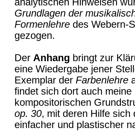
analytischen Hinweisen w
Grundlagen der musikalisc
Formenlehre
des Webern-Sc
gezogen.
Der
Anhang
bringt zur Kl
eine Wiedergabe jener Stel
Exemplar der
Farbenlehre
a
findet sich dort auch meine
kompositorischen Grundstr
op. 30
, mit deren Hilfe sic
einfacher und plastischer n