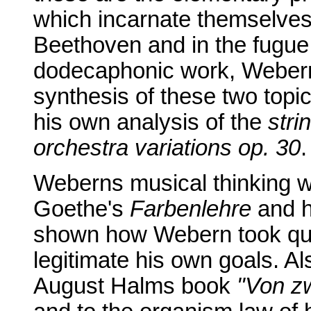
which incarnate themselves 
Beethoven and in the fugue p
dodecaphonic work, Webern
synthesis of these two topic
his own analysis of the
stri
orchestra variations op. 30
.
Weberns musical thinking w
Goethe's
Farbenlehre
and h
shown how Webern took quot
legitimate his own goals. Al
August Halms book
"Von zw