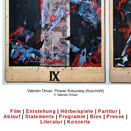
Valentin Oman:
Piraner Kreuzweg
(Auschnitt)
© Valentin Oman
Film
|
Entstehung
|
Hörbeispiele
|
Partitur
|
Ablauf
|
Statements
|
Programm
|
Bios
|
Presse
|
Literatur
|
Konzerte