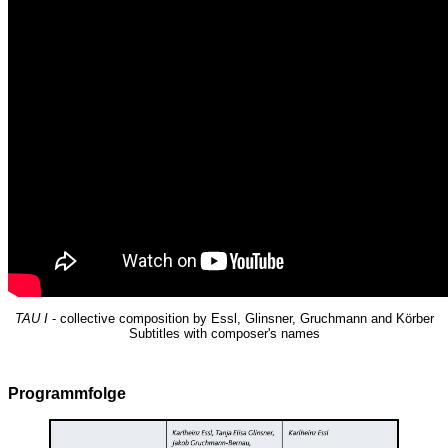
TAU I
- collective composition by Essl, Glinsner, Gruchmann and Körber
Subtitles with composer's names
Programmfolge