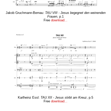
Jakob Gruchmann-Bernau:
TAU VIII - Jesus begegnet den weinenden
Frauen
, p.1
Free
download...
Karlheinz Essl:
TAU XII - Jesus stirbt am Kreuz
, p.5
Free
download...