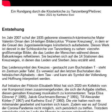
Ein Rundgang durch die Klosterkirche zu Tanzenberg/Plešivec
Video: 2021 by Karlheinz Essl
Entstehung
Im Jahr 2007 schuf der 1935 geborene slowenisch-kärntnerische Maler
Valentin Oman den 14-teiligen Bilderzyklus "Piraner Kreuzweg", in dem er
die Greuel des Jugoslawienkrieges künstlerisch aufarbeitete. Dieses Werk
ist derzeit in der Schlosskirche von Tanzenberg zu sehen: vierzehn
großformatige Bilder, die das Leiden der Menschen während dieses
Balkankrieges reflektieren. Sie beziehen sich auf die 14 Stationen des
Kreuzweges, in denen das Leiden und Sterben Jesu erzählt wird.
Das Leidenssymbol des Kreuzes - gestaucht zum Buchstaben T - steht
im Zentrum jeder Tafel. Es verweist auf den letzten Buchstaben des
hebräischen Alphabets - dem Taw - und kann als Symbol der Vollendung
und Hoffnung interpretiert werden.
Auf Initiative der Flötistin Elisabeth Möst hat sich 2020 ein Kollektiv von
vier Komponist:innen zusammengefunden, die sich der Aufgabe stellten,
diesen gemalten Kreuzweg musikalisch zu kommentieren: Tanja Elisa
Glinsner (* 1995), Jakob Gruchmann-Bernau (* 1991), Till Alexander
Körber (* 1967) und Karlheinz Essl (* 1960). Die vier hatten noch nie
miteinander gearbeitet und kannten sich kaum. Zudem war es auf Grund
der Corona-Pandemie nicht möglich, sich persönlich zu treffen. Trotzdem
entwickelte sich im Laufe der Monate in unseren wöchentlichen