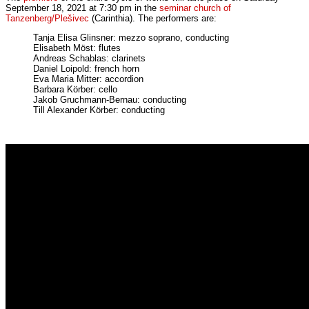
September 18, 2021 at 7:30 pm in the
seminar church of
Tanzenberg/Plešivec
(Carinthia). The performers are:
Tanja Elisa Glinsner: mezzo soprano, conducting
Elisabeth Möst: flutes
Andreas Schablas: clarinets
Daniel Loipold: french horn
Eva Maria Mitter: accordion
Barbara Körber: cello
Jakob Gruchmann-Bernau: conducting
Till Alexander Körber: conducting