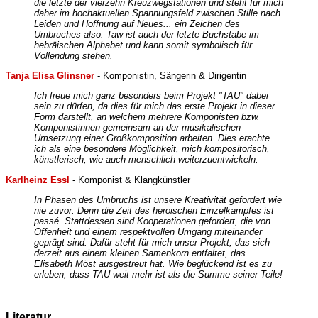
die letzte der vierzehn Kreuzwegstationen und steht für mich
daher im hochaktuellen Spannungsfeld zwischen Stille nach
Leiden und Hoffnung auf Neues... ein Zeichen des
Umbruches also. Taw ist auch der letzte Buchstabe im
hebräischen Alphabet und kann somit symbolisch für
Vollendung stehen.
Tanja Elisa Glinsner
- Komponistin, Sängerin & Dirigentin
Ich freue mich ganz besonders beim Projekt "TAU" dabei
sein zu dürfen, da dies für mich das erste Projekt in dieser
Form darstellt, an welchem mehrere Komponisten bzw.
Komponistinnen gemeinsam an der musikalischen
Umsetzung einer Großkomposition arbeiten. Dies erachte
ich als eine besondere Möglichkeit, mich kompositorisch,
künstlerisch, wie auch menschlich weiterzuentwickeln.
Karlheinz Essl
- Komponist & Klangkünstler
In Phasen des Umbruchs ist unsere Kreativität gefordert wie
nie zuvor. Denn die Zeit des heroischen Einzelkampfes ist
passé. Stattdessen sind Kooperationen gefordert, die von
Offenheit und einem respektvollen Umgang miteinander
geprägt sind. Dafür steht für mich unser Projekt, das sich
derzeit aus einem kleinen Samenkorn entfaltet, das
Elisabeth Möst ausgestreut hat. Wie beglückend ist es zu
erleben, dass TAU weit mehr ist als die Summe seiner Teile!
Literatur