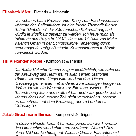
Elisabeth Möst
- Flötistin & Initiatorin
Der schmerzhafte Prozess vom Krieg zum Friedensschluss
während des Balkankriegs ist eine ideale Thematik für den
Aufruf "Umbrüche" der Kärnterischen Kulturstiftung und
würdig in Musik umgesetzt zu werden. Ich freue mich als
Initiatorin des Projekts "TAU", dass die 14 Taus von Maler
Valentin Oman in der Schlosskirche Tanzenberg durch
hervorragende zeitgenössische KomponistInnen in Musik
verwandelt werden.
Till Alexander Körber
- Komponist & Pianist
Die Bilder Valentin Omans zeigen eindrücklich, wie nahe uns
der Kreuzweg des Herrn ist: In allen seinen Stationen
können wir unsere Gegenwart wiederfinden. Diesen
Kreuzweg gemeinsam mit anderen zum Erklingen bringen zu
dürfen, ist wie ein Wegstück zur Erlösung, welche die
Auferstehung Jesu uns eröffnet hat: und zwar gerade, indem
wir uns dem Leid unserer Zeit nicht verschließen, sondern
es mitnehmen auf dem Kreuzweg, der im Letzten ein
Heilsweg ist.
Jakob Gruchmann-Bernau
- Komponist & Dirigent
In diesem Projekt kommt für mich persönlich die Thematik
des Umbruches wunderbar zum Ausdruck. Warum? Das
blaue TAU der Hoffnung auf Valentin Omans Fastentuch ist