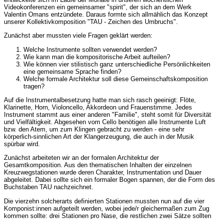
Videokonferenzen ein gemeinsamer "spirit", der sich an dem Werk
Valentin Omans entzündete. Daraus formte sich allmählich das Konzept
unserer Kollektivkomposition "TAU - Zeichen des Umbruchs".
Zunächst aber mussten viele Fragen geklärt werden:
Welche Instrumente sollten verwendet werden?
Wie kann man die kompositorische Arbeit aufteilen?
Wie können vier stilistisch ganz unterschiedliche Persönlichkeiten
eine gemeinsame Sprache finden?
Welche formale Architektur soll diese Gemeinschaftskomposition
tragen?
Auf die Instrumentalbesetzung hatte man sich rasch geeinigt: Flöte,
Klarinette, Horn, Violoncello, Akkordeon und Frauenstimme. Jedes
Instrument stammt aus einer anderen "Familie", steht somit für Diversität
und Vielfältigkeit. Abgesehen vom Cello benötigen alle Instrumente Luft
bzw. den Atem, um zum Klingen gebracht zu werden - eine sehr
körperlich-sinnlichen Art der Klangerzeugung, die auch in der Musik
spürbar wird.
Zunächst arbeiteten wir an der formalen Architektur der
Gesamtkomposition. Aus den thematischen Inhalten der einzelnen
Kreuzwegstationen wurde deren Charakter, Instrumentation und Dauer
abgeleitet. Dabei sollte sich ein formaler Bogen spannen, der die Form des
Buchstaben TAU nachzeichnet.
Die vierzehn solcherarts definierten Stationen mussten nun auf die vier
Komponist:innen aufgeteilt werden, wobei jede/r gleichermaßen zum Zug
kommen sollte: drei Stationen pro Nase, die restlichen zwei Sätze sollten