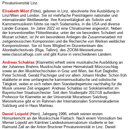
Privatuniversität Linz.
Elisabeth Möst
(Flöte), geboren in Linz, absolvierte ihre Ausbildung in
Linz/Wien und London. Sie ist mehrfache Preisträgerin nationaler und
internationaler Wettbewerbe. Ihre Konzerttätigkeit als Solistin und
Kammermusikerin führte sie nach Südamerika, in die USA und diverse
Länder Europas. Im Jahre 2022 ist eine Chinatournee angesetzt. Neben
der konventionellen Flötenliteratur, unter der sie besonders Schubert und
Mozart schätzt, ist ihr ein besonderes Anliegen die Zusammenarbeit mit
zeitgenössischen Komponisten und die Recherche von Werken weiblicher
Komponistinnen. Sie ist fixes Mitglied im Dozententeam des
Alionbalticfestivals (Riga, Tallinn), des ZOOM-Meisterkurses
www.classicalhugs.com und gibt Kurse in verschiedenen Ländern.
Andreas Schablas
(Klarinette) erhielt seine musikalische Ausbildung an
der Johannes Brahms Musikschule seiner Heimatstadt Mürzzuschlag
sowie an den Musikhochschulen in Graz und Wien, bei Kurt Daghofer,
Peter Schmidl, Gerald Pachinger und vor allem Johann Hindler. Schon früh
etablierte er eine umfangreiche kammermusikalische und solistische
Tätigkeit, wobei er sich neben dem Standardrepertoire nachhaltig für die
Musik unserer Zeit engagiert. Andreas Schablas ist Soloklarinettist im
Bayerischen Staatsorchester. Seit dem Studienjahr 2017/18 außerdem
Professor für Klarinette an der Universität Mozarteum Salzburg.
Meisterkurse gibt er im Rahmen der Internationalen Sommerakademie
Salzburg und in Haus Marteau.
Daniel Loipold
(Horn), Jahrgang 1996, erhielt seinen ersten
Hornunterricht an der Musikschule Flattach. Nach einem Vorstudium bei
Werner Loipold am Kärntner Landeskonservatorium studierte er bei
Raimund Zall an der Anton Bruckner Privatuniversität in Linz. Daniel