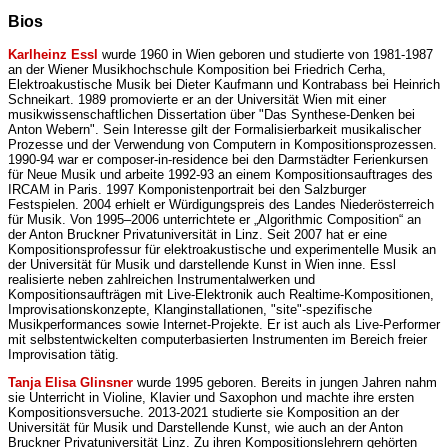
Bios
Karlheinz Essl
wurde 1960 in Wien geboren und studierte von 1981-1987
an der Wiener Musikhochschule Komposition bei Friedrich Cerha,
Elektroakustische Musik bei Dieter Kaufmann und Kontrabass bei Heinrich
Schneikart. 1989 promovierte er an der Universität Wien mit einer
musikwissenschaftlichen Dissertation über "Das Synthese-Denken bei
Anton Webern". Sein Interesse gilt der Formalisierbarkeit musikalischer
Prozesse und der Verwendung von Computern in Kompositionsprozessen.
1990-94 war er composer-in-residence bei den Darmstädter Ferienkursen
für Neue Musik und arbeite 1992-93 an einem Kompositionsauftrages des
IRCAM in Paris. 1997 Komponistenportrait bei den Salzburger
Festspielen. 2004 erhielt er Würdigungspreis des Landes Niederösterreich
für Musik. Von 1995–2006 unterrichtete er „Algorithmic Composition“ an
der Anton Bruckner Privatuniversität in Linz. Seit 2007 hat er eine
Kompositionsprofessur für elektroakustische und experimentelle Musik an
der Universität für Musik und darstellende Kunst in Wien inne. Essl
realisierte neben zahlreichen Instrumentalwerken und
Kompositionsaufträgen mit Live-Elektronik auch Realtime-Kompositionen,
Improvisationskonzepte, Klanginstallationen, "site"-spezifische
Musikperformances sowie Internet-Projekte. Er ist auch als Live-Performer
mit selbstentwickelten computerbasierten Instrumenten im Bereich freier
Improvisation tätig.
Tanja Elisa Glinsner
wurde 1995 geboren. Bereits in jungen Jahren nahm
sie Unterricht in Violine, Klavier und Saxophon und machte ihre ersten
Kompositionsversuche. 2013-2021 studierte sie Komposition an der
Universität für Musik und Darstellende Kunst, wie auch an der Anton
Bruckner Privatuniversität Linz. Zu ihren Kompositionslehrern gehörten