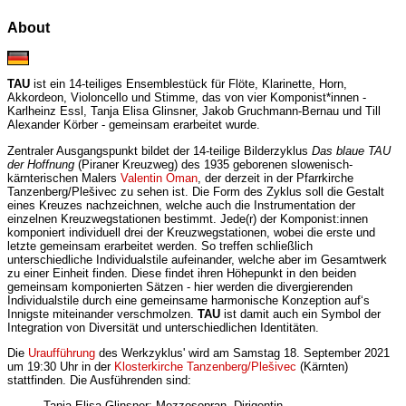
About
TAU
ist ein
14-teiliges Ensemblestück für Flöte, Klarinette, Horn,
Akkordeon, Violoncello und Stimme, das von vier Komponist*innen -
Karlheinz Essl, Tanja Elisa Glinsner, Jakob Gruchmann-Bernau und Till
Alexander Körber - gemeinsam erarbeitet wurde.
Zentraler Ausgangspunkt bildet der 14-teilige Bilderzyklus
Das blaue TAU
der Hoffnung
(Piraner Kreuzweg) des 1935 geborenen slowenisch-
kärnterischen Malers
Valentin Oman
, der derzeit in der Pfarrkirche
Tanzenberg/Plešivec zu sehen ist. Die Form des Zyklus soll die Gestalt
eines Kreuzes nachzeichnen, welche auch die Instrumentation der
einzelnen Kreuzwegstationen bestimmt. Jede(r) der Komponist:innen
komponiert individuell drei der Kreuzwegstationen, wobei die erste und
letzte gemeinsam erarbeitet werden. So treffen schließlich
unterschiedliche Individualstile aufeinander, welche aber im Gesamtwerk
zu einer Einheit finden. Diese findet ihren Höhepunkt in den beiden
gemeinsam komponierten Sätzen - hier werden die divergierenden
Individualstile durch eine gemeinsame harmonische Konzeption auf‘s
Innigste miteinander verschmolzen.
TAU
ist damit auch ein Symbol der
Integration von Diversität und unterschiedlichen Identitäten.
Die
Uraufführung
des Werkzyklus' wird am Samstag 18. September 2021
um 19:30 Uhr in der
Klosterkirche Tanzenberg/Plešivec
(Kärnten)
stattfinden. Die Ausführenden sind:
Tanja Elisa Glinsner: Mezzosopran, Dirigentin