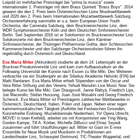
Loipold ist mehrfacher Preisträger bei "prima la musica" sowie
internationaler 1. Preisträger mit dem Brass Quintett "Brass Boys". 2014
gewann der den 1. Preis beim Österreichischen Lions Musikwettbewerb
und 2020 den 2. Preis beim Internationalen Mozartwettbewerb Salzburg.
Orchestererfahrung sammelte er u.a. beim European Union Youth
Orchestra, der Camerata Salzburg, dem Brucknerorchester Linz, dem
WDR Symphonieorchester Köln und dem Deutschen Sinfonieorchester
Berlin. Seit September 2016 ist er Solohornist im Brucknerorchester Linz.
Solokonzerte mit dem Brucknerorchester Linz, dem Kärntner
Sinfonieorchester, der Thüringen Philharmonie Gotha, dem Schlesischen
Kammerorchester und den Salzburger Orchestersolisten führen ihn
regelmäßig durch Österreich und Deutschland.
Eva Maria Mitter
(Akkordeon) studierte ab dem 14. Lebensjahr an der
Bruckner-Privatuniversität Linz und kam zum Aufbaustudium an die
Folkwang Universität der Künste nach Essen zu Mie Miki. Des Weiteren
verbrachte sie ein Studienjahr an der Sibelius Akademie Helsinki (FIN) bei
Matti Rantanen. Eva Maria Mitter erhielt Stipendien von der Oscar und
Vera Ritter Stiftung und des Vereins Yehudi Menuhin Live Music Now. Sie
belegte Kurse bei Mie Miki, Geir Draugsvoll, Janne Rättyä, Friedrich Lips,
Joe Macerollo, Stefan Hussong, Juan José Mosalini und Georg Friedrich
Schenck. Eva Maria Mitter ist Preisträgerin zahlreicher Wettbewerbe in
Österreich, Deutschland, Italien, Polen und Japan. Neben einer regen
kammermusikalischen Tätigkeit (Auftritte bei Festwochen Gmunden,
Konzertreihe Eisklang, Muziekbiennale Niederrhein, Yo! Opera Utrecht,
MOVE! in town Krefeld), arbeitet sie mit Komponisten wie Ying Wang,
Gordon Kampe, Till A. Körber, Michelle DiBucci und Elnaz Seyedi
zusammen und führt Uraufführungen auf. Mitter ist Gast im E-mex
Ensemble für Neue Musik und Musikerin in Produktionen am
Landestheater Linz, Schauspiel Dortmund, TIC-Theater Wuppertal, und