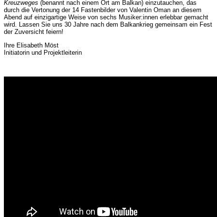
Kreuzweges
(benannt nach einem Ort am Balkan) einzutauchen, das
durch die Vertonung der 14 Fastenbilder von Valentin Oman an diesem
Abend auf einzigartige Weise von sechs Musiker:innen erlebbar gemacht
wird. Lassen Sie uns 30 Jahre nach dem Balkankrieg gemeinsam ein Fest
der Zuversicht feiern!
Ihre Elisabeth Möst
Initiatorin und Projektleiterin