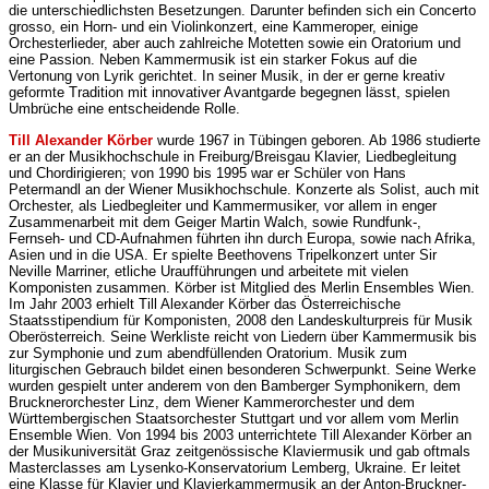
die unterschiedlichsten Besetzungen. Darunter befinden sich ein Concerto
grosso, ein Horn- und ein Violinkonzert, eine Kammeroper, einige
Orchesterlieder, aber auch zahlreiche Motetten sowie ein Oratorium und
eine Passion. Neben Kammermusik ist ein starker Fokus auf die
Vertonung von Lyrik gerichtet. In seiner Musik, in der er gerne kreativ
geformte Tradition mit innovativer Avantgarde begegnen lässt, spielen
Umbrüche eine entscheidende Rolle.
Till Alexander Körber
wurde 1967 in Tübingen geboren. Ab 1986 studierte
er an der Musikhochschule in Freiburg/Breisgau Klavier, Liedbegleitung
und Chordirigieren; von 1990 bis 1995 war er Schüler von Hans
Petermandl an der Wiener Musikhochschule. Konzerte als Solist, auch mit
Orchester, als Liedbegleiter und Kammermusiker, vor allem in enger
Zusammenarbeit mit dem Geiger Martin Walch, sowie Rundfunk-,
Fernseh- und CD-Aufnahmen führten ihn durch Europa, sowie nach Afrika,
Asien und in die USA. Er spielte Beethovens Tripelkonzert unter Sir
Neville Marriner, etliche Uraufführungen und arbeitete mit vielen
Komponisten zusammen. Körber ist Mitglied des Merlin Ensembles Wien.
Im Jahr 2003 erhielt Till Alexander Körber das Österreichische
Staatsstipendium für Komponisten, 2008 den Landeskulturpreis für Musik
Oberösterreich. Seine Werkliste reicht von Liedern über Kammermusik bis
zur Symphonie und zum abendfüllenden Oratorium. Musik zum
liturgischen Gebrauch bildet einen besonderen Schwerpunkt. Seine Werke
wurden gespielt unter anderem von den Bamberger Symphonikern, dem
Brucknerorchester Linz, dem Wiener Kammerorchester und dem
Württembergischen Staatsorchester Stuttgart und vor allem vom Merlin
Ensemble Wien. Von 1994 bis 2003 unterrichtete Till Alexander Körber an
der Musikuniversität Graz zeitgenössische Klaviermusik und gab oftmals
Masterclasses am Lysenko-Konservatorium Lemberg, Ukraine. Er leitet
eine Klasse für Klavier und Klavierkammermusik an der Anton-Bruckner-