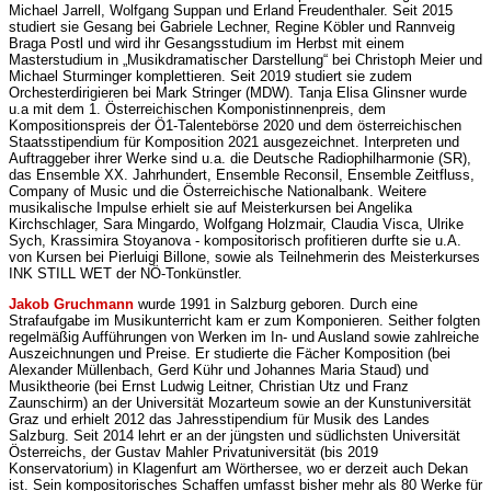
Michael Jarrell, Wolfgang Suppan und Erland Freudenthaler. Seit 2015
studiert sie Gesang bei Gabriele Lechner, Regine Köbler und Rannveig
Braga Postl und wird ihr Gesangsstudium im Herbst mit einem
Masterstudium in „Musikdramatischer Darstellung“ bei Christoph Meier und
Michael Sturminger komplettieren. Seit 2019 studiert sie zudem
Orchesterdirigieren bei Mark Stringer (MDW). Tanja Elisa Glinsner wurde
u.a mit dem 1. Österreichischen Komponistinnenpreis, dem
Kompositionspreis der Ö1-Talentebörse 2020 und dem österreichischen
Staatsstipendium für Komposition 2021 ausgezeichnet. Interpreten und
Auftraggeber ihrer Werke sind u.a. die Deutsche Radiophilharmonie (SR),
das Ensemble XX. Jahrhundert, Ensemble Reconsil, Ensemble Zeitfluss,
Company of Music und die Österreichische Nationalbank. Weitere
musikalische Impulse erhielt sie auf Meisterkursen bei Angelika
Kirchschlager, Sara Mingardo, Wolfgang Holzmair, Claudia Visca, Ulrike
Sych, Krassimira Stoyanova - kompositorisch profitieren durfte sie u.A.
von Kursen bei Pierluigi Billone, sowie als Teilnehmerin des Meisterkurses
INK STILL WET der NÖ-Tonkünstler.
Jakob Gruchmann
wurde 1991 in Salzburg geboren. Durch eine
Strafaufgabe im Musikunterricht kam er zum Komponieren. Seither folgten
regelmäßig Aufführungen von Werken im In- und Ausland sowie zahlreiche
Auszeichnungen und Preise. Er studierte die Fächer Komposition (bei
Alexander Müllenbach, Gerd Kühr und Johannes Maria Staud) und
Musiktheorie (bei Ernst Ludwig Leitner, Christian Utz und Franz
Zaunschirm) an der Universität Mozarteum sowie an der Kunstuniversität
Graz und erhielt 2012 das Jahresstipendium für Musik des Landes
Salzburg. Seit 2014 lehrt er an der jüngsten und südlichsten Universität
Österreichs, der Gustav Mahler Privatuniversität (bis 2019
Konservatorium) in Klagenfurt am Wörthersee, wo er derzeit auch Dekan
ist. Sein kompositorisches Schaffen umfasst bisher mehr als 80 Werke für