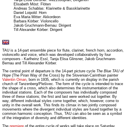
Elisabeth Möst: Flöten
Andreas Schablas: Klarinette & Bassklarinette
Daniel Loipold: Horn
Eva Maria Mitter: Akkordeon
Barbara Körber: Violoncello
Jakob Gruchmann-Bernau: Dirigent
Till Alexander Körber: Dirigent
TAU is a 14-part ensemble piece for flute, clarinet, french horn, accordion,
violoncello and voice, which was developed collaboratively by four
composers - Karlheinz Essl, Tanja Elisa Glinsner, Jakob Gruchmann-
Bernau and Till Alexander Körber.
The central point of departure is the 14-part picture cycle
The Blue TAU of
Hope
(The Piran Way of the Cross) by the Slovenian-Carinthian painter
Valentin Oman
, born in 1935, which is currently on display in the parish
church of Tanzenberg/Plešivec. The form of the cycle is intended to trace
the shape of a cross, which also determines the instrumentation of the
individual stations. Each of the composers has individually composed
three of these stations; the first and last were worked out together. By
way, different individual styles come together, which, however, come to
unity in the overall work. This finds its climax in two jointly composed
movements where the divergent individual styles are fused together by a
common harmonic conception. Thus, TAU can also be seen as a symbol
of the integration of diversity and different identities.
The
premiere
of the entire cycle of works will take place on Saturday