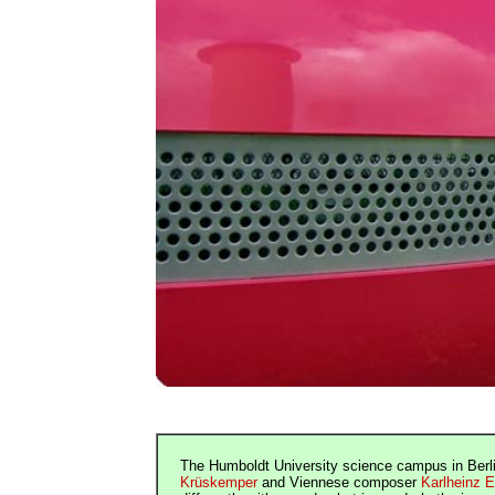
The Humboldt University science campus in Berlin
Krüskemper
and Viennese composer
Karlheinz E