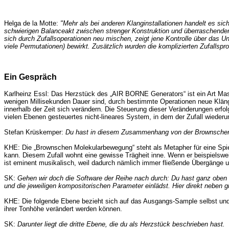
Helga de la Motte:
"Mehr als bei anderen Klanginstallationen handelt es si
schwierigen Balanceakt zwischen strenger Konstruktion und überraschendem 
sich durch Zufallsoperationen neu mischen, zeigt jene Kontrolle über das Un
viele Permutationen) bewirkt. Zusätzlich wurden die komplizierten Zufalls
Ein Gespräch
Karlheinz Essl: Das Herzstück des „AIR BORNE Generators“ ist ein Art Ma
wenigen Millisekunden Dauer sind, durch bestimmte Operationen neue Klänge
innerhalb der Zeit sich verändern. Die Steuerung dieser Veränderungen erfo
vielen Ebenen gesteuertes nicht-lineares System, in dem der Zufall wiederum
Stefan Krüskemper:
Du hast in diesem Zusammenhang von der Brownschen
KHE: Die „Brownschen Molekularbewegung“ steht als Metapher für eine Spie
kann. Diesem Zufall wohnt eine gewisse Trägheit inne. Wenn er beispielswe
ist eminent musikalisch, weil dadurch nämlich immer fließende Übergänge 
SK:
Gehen wir doch die Software der Reihe nach durch: Du hast ganz oben 
und die jeweiligen kompositorischen Parameter einlädst. Hier direkt neben 
KHE: Die folgende Ebene bezieht sich auf das Ausgangs-Sample selbst und e
ihrer Tonhöhe verändert werden können.
SK:
Darunter liegt die dritte Ebene, die du als Herzstück beschrieben hast.