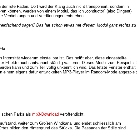
 der rote Faden. Dort wird der Klang auch nicht transponiert, sondern in
ieren können, werden von einem Modul, das ich „conductor“ (also Dirigent)
elle Verdichtungen und Verdünnungen entstehen.
vereinfachend sagen? Das hat schon etwas mit diesem Modul ganz rechts zu
rbt.
tensität wiederum einstellbar ist. Das heißt aber, diese eingestellte
er Effekte auch zeitvariant ständig variieren. Dieses Modul zum Beispiel ist
den kann und zum Teil völlig unkenntlich wird. Das letzte Fenster enthält
 von einem eigens dafür entwickelten MP3-Player im Random-Mode abgespielt
ischen Parks als
mp3-Download
veröffentlicht.
rüfstand, weiter zum Großen Windkanal und endet schliesslich am
rtes bilden den Hintergrund des Stücks. Die Passagen der Stille sind