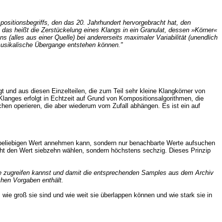
positionsbegriffs, den das 20. Jahrhundert hervorgebracht hat, den
 das heißt die Zerstückelung eines Klangs in ein Granulat, dessen »Körner«
 (alles aus einer Quelle) bei andererseits maximaler Variabilität (unendlich
 musikalische Übergange entstehen können."
egt und aus diesen Einzelteilen, die zum Teil sehr kleine Klangkörner von
langes erfolgt in Echtzeit auf Grund von Kompositionsalgorithmen, die
chen operieren, die aber wiederum vom Zufall abhängen. Es ist ein auf
n beliebigen Wert annehmen kann, sondern nur benachbarte Werte aufsuchen
cht den Wert siebzehn wählen, sondern höchstens sechzig. Dieses Prinzip
ke zugreifen kannst und damit die entsprechenden Samples aus dem Archiv
chen Vorgaben enthält.
ie groß sie sind und wie weit sie überlappen können und wie stark sie in