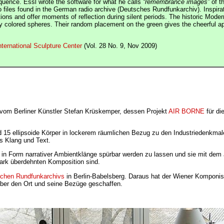
equence. Essl wrote the software for what he calls
“remembrance images”
of t
files found in the German radio archive (Deutsches Rundfunkarchiv). Inspirati
ions and offer moments of reflection during silent periods. The historic Moder
tly colored spheres. Their random placement on the green gives the cheerful 
nternational Sculpture Center
(Vol. 28 No. 9, Nov 2009)
 vom Berliner Künstler Stefan Krüskemper, dessen Projekt
AIR BORNE
für di
nd 15 ellipsoide Körper in lockerem räumlichen Bezug zu den Industriedenkmal
us Klang und Text.
 in Form narrativer Ambientklänge spürbar werden zu lassen und sie mit dem 
tark überdehnten Komposition sind.
chen Rundfunkarchivs
in Berlin-Babelsberg. Daraus hat der Wiener Komponist
ber den Ort und seine Bezüge geschaffen.