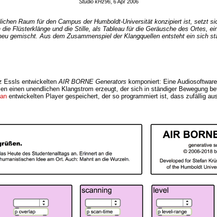
Studio kHz96
, 6 Apr 2006
tlichen Raum für den Campus der Humboldt-Universität konzipiert ist, setzt s
die Flüsterklänge und die Stille, als Tableau für die Geräusche des Ortes, 
 neu gemischt. Aus dem Zusammenspiel der Klangquellen entsteht ein sich st
nz Essls entwickelten
AIR BORNE Generators
komponiert: Eine Audiosoftware 
n einen unendlichen Klangstrom erzeugt, der sich in ständiger Bewegung bef
ian
entwickelten Player gespeichert, der so programmiert ist, dass zufällig au