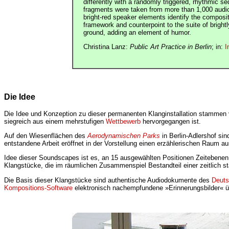
differently with a randomly triggered, rhythmic s
fragments were taken from more than 1,000 audio 
bright-red speaker elements identify the composit
framework and counterpoint to the suite of brigh
ground, adding an element of humor.
Christina Lanz:
Public Art Practice in Berlin
; in:
I
Die Idee
Die Idee und Konzeption zu dieser permanenten Klanginstallation stammen
siegreich aus einem mehrstufigen
Wettbewerb
hervorgegangen ist.
Auf den Wiesenflächen des
Aerodynamischen Parks
in Berlin-Adlershof si
entstandene Arbeit eröffnet in der Vorstellung einen erzählerischen Raum a
Idee dieser Soundscapes ist es, an 15 ausgewählten Positionen Zeitebenen
Klangstücke, die im räumlichen Zusammenspiel Bestandteil einer zeitlich s
Die Basis dieser Klangstücke sind authentische Audiodokumente des
Deuts
Kompositions-Software
elektronisch nachempfundene »Erinnerungsbilder« ü