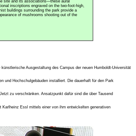
he site and its associations—these aural
onal inscriptions engraved on the two-foot-high,
nist buildings surrounding the park provide a
appearance of mushrooms shooting out of the
e künstlerische Ausgestaltung des Campus der neuen Humboldt-Universität
en und Hochschulgebäuden installiert. Die dauerhaft für den Park
Jetzt zu verschränken. Ansatzpunkt dafür sind die über Tausend
 Karlheinz Essl mittels einer von ihm entwickelten generativen