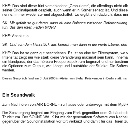
KHE: Das sind diese fünf verschiedene „Granulierer“, die allerdings nicht al
seiner Originalgestalt gespielt, auch wenn er in Körner zerlegt ist. Und di
nenne, immer wieder zu- und abgeschaltet. Es ergibt sich dadurch, dass im
SK:
Mir gefällt so gut daran, dass du eine Balance zwischen Referenzklan
tun, das den roten Faden bildet?
KHE: Absolut ja.
SK:
Und von dem Herzstück aus kommt man dann in die vierte Ebene, des 
KHE: Das ist so ganz gut beschrieben. Es ist so eine Art Filtersystem, wo 
Intensität zeigt nur wie stark diese Veränderung maximal sein kann. Innerha
ein Bandpass, der das hörbare Frequenzspektrum begrenzt und nur bestimmte
die Optionen zum Output, wie Länge und Lautstärke der Stücke. Die Softwar
werden.
Dieses Gespräch fand am 3. Juli 2006 im Atelier von Stefan Krüskemper in Berlin statt. Ins 
Ein Soundwalk
Zum Nachhören von AIR BORNE - zu Hause oder unterwegs mit dem Mp3-P
Der Spaziergang beginnt am Eingang zum Park gegenüber dem Gebäude der 
Trudelturm. Der SOUND WALK ist mit der generativen Software von Karlheinz
gegenüber der Soundinstallation vor Ort verkürzt und damit für das Hören 