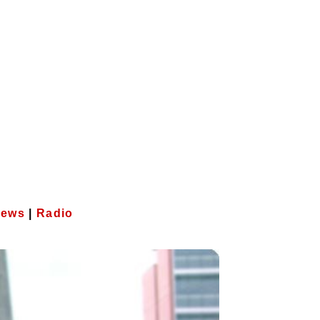
iews
|
Radio