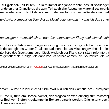
le zur gleichen Zeit laufen. Es läuft immer der ganze rechte, das ist sozusagen
ese anderen vier Granulierer, die zum Teil auch das Ausgangs-Material transpon
mer wieder eine Schicht dazu kommt oder wegfällt und so fließende struktur
g und freier Komposition über dieses Modul gefunden hast. Kann ich das so 
sozusagen Atmosphärischen, was den entstandenen Klang noch einmal einfä
verschiedene Arten von Klangveränderungsprozessen eingesetzt werden, deren In
lb dessen gibt es wieder Zufallsoperationen, die das Mischungsverhältnis dies
 Teile des Spektrums durchlässt, wodurch der Klang sehr stark reformiert wer
e generiert die Klänge, die dann vor Ort hörbar werden, als Soundfiles, die
seiner vollen Länge ist es im
Katalog
zur Klanginstallation AIR BORNE nachzulesen.
layer - wurde ein virtueller SOUND WALK durch den Campus des Aerodynam
Physik, führt am Hörsaal vorbei, den diagonalen Weg entlang zum Motorenp
 Essl von Stefan Krüskemper in Echtzeit erstellt worden. Originaltöne des O
zu Hause angepasst.