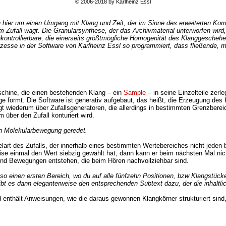
© 2006-2018 by Karlheinz Essl
ch hier um einen Umgang mit Klang und Zeit, der im Sinne des erweiterten Kom
Zufall wagt. Die Granularsynthese, der das Archivmaterial unterworfen wird,
kontrollierbare, die einerseits größtmögliche Homogenität des Klanggeschehens
prozesse in der Software von Karlheinz Essl so programmiert, dass fließende,
schine, die einen bestehenden Klang – ein
Sample
– in seine Einzelteile zerl
 formt. Die Software ist generativ aufgebaut, das heißt, die Erzeugung des K
lgt wiederum über Zufallsgeneratoren, die allerdings in bestimmten Grenzberei
 über den Zufall konturiert wird.
 Molekularbewegung geredet.
lart des Zufalls, der innerhalb eines bestimmten Wertebereiches nicht jede
ise einmal den Wert siebzig gewählt hat, dann kann er beim nächsten Mal ni
und Bewegungen entstehen, die beim Hören nachvollziehbar sind.
so einen ersten Bereich, wo du auf alle fünfzehn Positionen, bzw Klangstüc
gibt es dann eleganterweise den entsprechenden Subtext dazu, der die inhaltli
nthält Anweisungen, wie die daraus gewonnen Klangkörner strukturiert sind, w