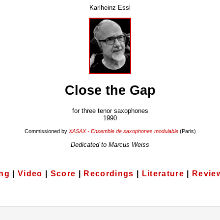
Karlheinz Essl
Close the Gap
for three tenor saxophones
1990
Commissioned by
XASAX - Ensemble de saxophones modulable
(Paris)
Dedicated to Marcus Weiss
ung
|
Video
|
Score
|
Recordings
|
Literature
|
Revie