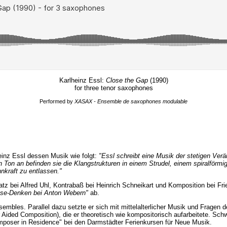
Karlheinz Essl:
Close the Gap
(1990)
for three tenor saxophones
Performed by
XASAX - Ensemble de saxophones modulable
heinz Essl dessen Musik wie folgt:
"Essl schreibt eine Musik der stetigen Verä
on an befinden sie die Klangstrukturen in einem Strudel, einem spiralförmige
nkraft zu entlassen."
tz bei Alfred Uhl, Kontrabaß bei Heinrich Schneikart und Komposition bei F
se-Denken bei Anton Webern"
ab.
bles. Parallel dazu setzte er sich mit mittelalterlicher Musik und Fragen d
Aided Composition), die er theoretisch wie kompositorisch aufarbeitete. Sc
omposer in Residence" bei den Darmstädter Ferienkursen für Neue Musik.