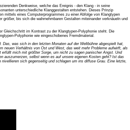
sezierenden Denkweise, welche das Ereignis - den Klang - in seine
onanten unterschiedliche Klanggestalten entstehen. Dieses Prinzip
rden mittels eines Computerprogrammes zu einer Abfolge von Klangtypen
er größer, bis sich die wahrnehmbaren Gestalten miteinander verknäueln und
r Gleichschritt im Kontrast zu der Klangtypen-Polyphonie steht. Die
langtypen-Polyphonie wie eingeschobenes Fremdmaterial.
. Das, was sich in den letzten Monaten auf der Weltbühne abgespielt hat,
m neuen Verhältnis von Ost und West, das weit mehr Probleme aufwirft, als
t erfüllt mich mit größter Sorge, um nicht zu sagen panischer Angst. Und
iten auszumerzen, selbst wenn es auf unsere eigenen Kosten geht? Ist das
nivellieren sich gegenseitig und schlagen um ins diffuse Grau. Eine letzte,