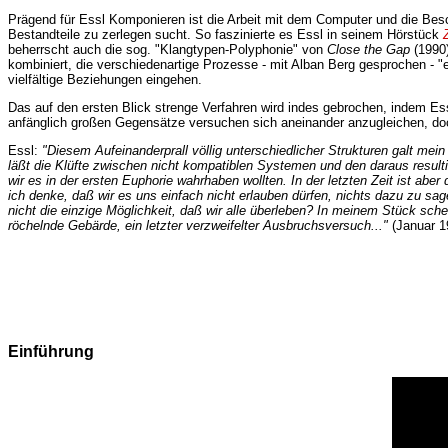
Prägend für Essl Komponieren ist die Arbeit mit dem Computer und die Besch
Bestandteile zu zerlegen sucht. So faszinierte es Essl in seinem Hörstück
beherrscht auch die sog. "Klangtypen-Polyphonie" von
Close the Gap
(1990)
kombiniert, die verschiedenartige Prozesse - mit Alban Berg gesprochen - 
vielfältige Beziehungen eingehen.
Das auf den ersten Blick strenge Verfahren wird indes gebrochen, indem Es
anfänglich großen Gegensätze versuchen sich aneinander anzugleichen, doc
Essl:
"Diesem Aufeinanderprall völlig unterschiedlicher Strukturen galt me
läßt die Klüfte zwischen nicht kompatiblen Systemen und den daraus resul
wir es in der ersten Euphorie wahrhaben wollten. In der letzten Zeit ist ab
ich denke, daß wir es uns einfach nicht erlauben dürfen, nichts dazu zu s
nicht die einzige Möglichkeit, daß wir alle überleben? In meinem Stück sch
röchelnde Gebärde, ein letzter verzweifelter Ausbruchsversuch..."
(Januar 1
Einführung