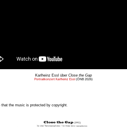
Karlheinz Essl über
Close the Gap
Portraitkonzert Karlheinz Essl
(ÖNB 2026)
 that the music is protected by copyright.