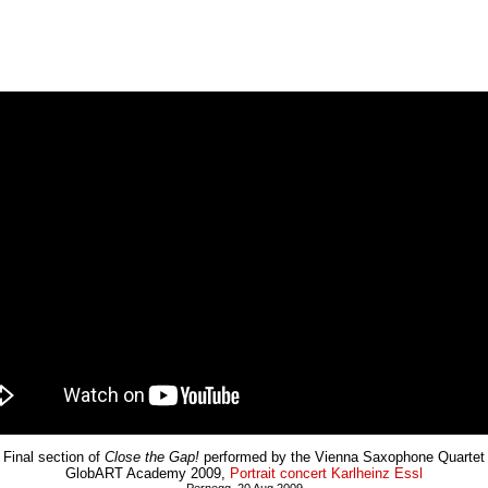
Final section of
Close the Gap!
performed by the Vienna Saxophone Quartet
GlobART Academy 2009,
Portrait concert Karlheinz Essl