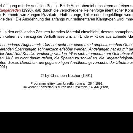
äftigung mit der seriellen Poetik. Beide Arbeitsbereiche basieren auf einer 
Zungenreden
(1990), daß durch die verschiedene Reihenfolge identischer Kons
. Elemente wie Zungen-Pizzikato, Flatterzunge, Triller oder Liegeklänge we
"erleiden". Die Ausdehnung der anfangs nur rudimentären Klangtypen wird imm
sl in den anfallenden Zäsuren fremdes Material einschiebt, dessen homophone
h kehren sich einzig die Verhältnisse um: am Ende wirkt die auslaufende K
in besonderes Augenmerk. Das hat nicht nur einen rein kompositorischen Grund
tierenden Spannungen schmerzlich erlebbar werden. Angefangen hat es mit de
er der Nord-Süd-Konflikt virulent geworden. Was sich momentan am Golf abspiel
agen. Muß es nicht darum gehen, die Spalten zu schließen, die Ungerechtigke
eitert dieses Bemühen: die gegenseitigen Annäherungsversuche der Strukturen 
991)
© by Christoph Becher (1991)
Programmhefttext zur Uraufführung am 28.4.1991
im Wiener Konzerthaus durch das Ensemble XASAX (Paris)