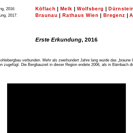
Köflach
|
Melk
|
Wolfsberg
|
Dürnstei
ng, 2016:
Braunau
|
Rathaus Wien
|
Bregenz
|
A
ung, 2017:
Erste Erkundung
, 2016
ohlebergbau verbunden. Mehr als zweihundert Jahre lang wurde das „braune Go
 zugefügt. Die Bergbauzeit in dieser Region endete 2006, als in Bärnbach die 