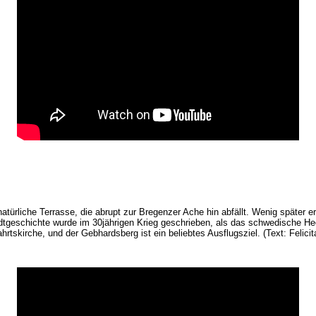
ürliche Terrasse, die abrupt zur Bregenzer Ache hin abfällt. Wenig später e
dtgeschichte wurde im 30jährigen Krieg geschrieben, als das schwedische He
rtskirche, und der Gebhardsberg ist ein beliebtes Ausflugsziel. (Text: Felicit