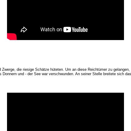
 Zwerge, die riesige Schätze hüteten. Um an diese Reichtümer zu gelangen, 
tes Donnern und - der See war verschwunden. An seiner Stelle breitete sich d