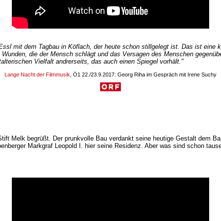
Essl mit dem Tagbau in Köflach, der heute schon stillgelegt ist. Das ist eine 
die Wunden, die der Mensch schlägt und das Versagen des Menschen gegenüber d
talterischen Vielfalt andrerseits, das auch einen Spiegel vorhält."
Lange Nacht der Filmmusik
, Ö1 22./23.9.2017: Georg Riha im Gespräch mit Irene Suchy
t Melk begrüßt. Der prunkvolle Bau verdankt seine heutige Gestalt dem Bar
benberger Markgraf Leopold I. hier seine Residenz. Aber was sind schon tause