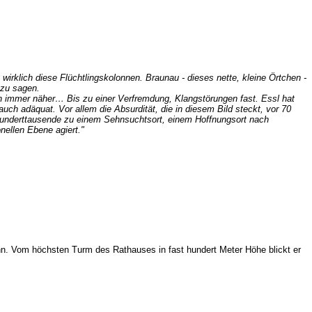
irklich diese Flüchtlingskolonnen. Braunau - dieses nette, kleine Örtchen -
 zu sagen.
en immer näher… Bis zu einer Verfremdung, Klangstörungen fast. Essl hat
 auch adäquat. Vor allem die Absurdität, die in diesem Bild steckt, vor 70
 Hunderttausende zu einem Sehnsuchtsort, einem Hoffnungsort nach
nellen Ebene agiert."
nn. Vom höchsten Turm des Rathauses in fast hundert Meter Höhe blickt er