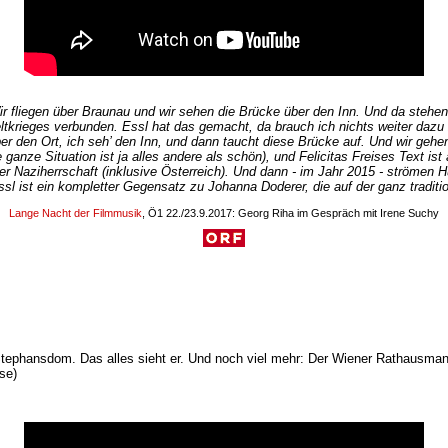
 fliegen über Braunau und wir sehen die Brücke über den Inn. Und da stehen w
ltkrieges verbunden. Essl hat das gemacht, da brauch ich nichts weiter dazu
er den Ort, ich seh’ den Inn, und dann taucht diese Brücke auf. Und wir geh
e ganze Situation ist ja alles andere als schön), und Felicitas Freises Text ist
r Naziherrschaft (inklusive Österreich). Und dann - im Jahr 2015 - strömen
l ist ein kompletter Gegensatz zu Johanna Doderer, die auf der ganz traditio
Lange Nacht der Filmmusik
, Ö1 22./23.9.2017: Georg Riha im Gespräch mit Irene Suchy
 Stephansdom. Das alles sieht er. Und noch viel mehr: Der Wiener Rathausma
se)