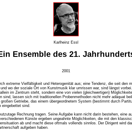
Karlheinz Essl
Ein Ensemble des 21. Jahrhundert
2001
ch extreme Vielfältigkeit und Heterogenität aus; eine Tendenz, die seit de
e und wo der soziale Ort von Kunstmusik klar umrissen war, sind längst vorbei
llein im Zentrum steht, sondern eine von vielen (gleichwertigen) Möglichkeit
en sind, lassen sich mit traditionellen Probenmethoden nicht mehr adäquat 
 großen Getriebe, das einem übergeordnetem System (bestimmt durch Partitur 
 eingebettet sind.
utzutage Rechnung tragen. Seine Aufgabe kann nicht darin bestehen, eine a
verschiedenen Künste ergeben ungeahnte Möglichkeiten, die mit den klassisc
situation ab und macht diese oftmals vollends sinnlos. Der Dirigent wird da
Partnerschaft aufgeben haben.