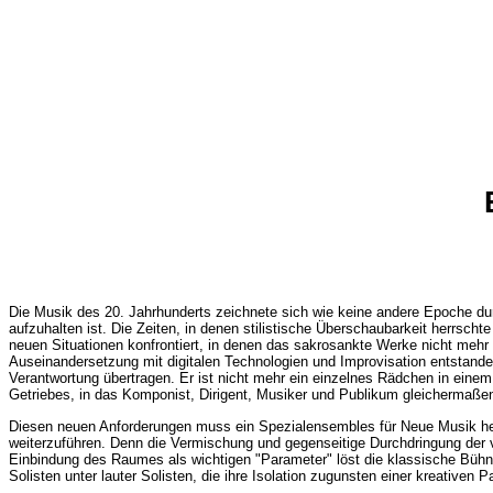
Die Musik des 20. Jahrhunderts zeichnete sich wie keine andere Epoche dur
aufzuhalten ist. Die Zeiten, in denen stilistische Überschaubarkeit herrscht
neuen Situationen konfrontiert, in denen das sakrosankte Werke nicht mehr a
Auseinandersetzung mit digitalen Technologien und Improvisation entstand
Verantwortung übertragen. Er ist nicht mehr ein einzelnes Rädchen in einem
Getriebes, in das Komponist, Dirigent, Musiker und Publikum gleichermaßen
Diesen neuen Anforderungen muss ein Spezialensembles für Neue Musik he
weiterzuführen. Denn die Vermischung und gegenseitige Durchdringung der 
Einbindung des Raumes als wichtigen "Parameter" löst die klassische Bühnen
Solisten unter lauter Solisten, die ihre Isolation zugunsten einer kreativen 