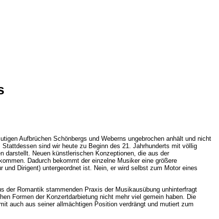
s
n mutigen Aufbrüchen Schönbergs und Weberns ungebrochen anhält und nicht
. Stattdessen sind wir heute zu Beginn des 21. Jahrhunderts mit völlig
en darstellt. Neuen künstlerischen Konzeptionen, die aus der
beikommen. Dadurch bekommt der einzelne Musiker eine größere
und Dirigent) untergeordnet ist. Nein, er wird selbst zum Motor eines
us der Romantik stammenden Praxis der Musikausübung unhinterfragt
hen Formen der Konzertdarbietung nicht mehr viel gemein haben. Die
mit auch aus seiner allmächtigen Position verdrängt und mutiert zum