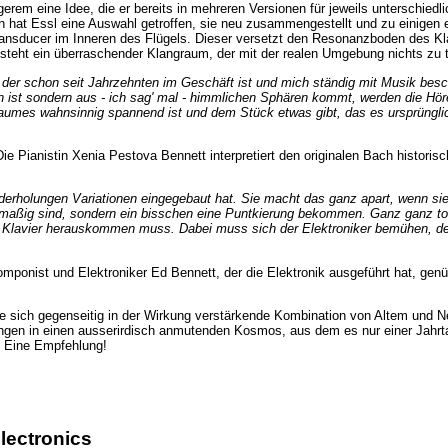
ngerem eine Idee, die er bereits in mehreren Versionen für jeweils unterschie
hat Essl eine Auswahl getroffen, sie neu zusammengestellt und zu einigen ele
Transducer im Inneren des Flügels. Dieser versetzt den Resonanzboden des Kl
steht ein überraschender Klangraum, der mit der realen Umgebung nichts zu t
der schon seit Jahrzehnten im Geschäft ist und mich ständig mit Musik besch
n ist sondern aus - ich sag' mal - himmlichen Sphären kommt, werden die Hör
mes wahnsinnig spannend ist und dem Stück etwas gibt, das es ursprünglich ni
ie Pianistin Xenia Pestova Bennett interpretiert den originalen Bach historisc
erholungen Variationen eingegebaut hat. Sie macht das ganz apart, wenn sie z
chmaßig sind, sondern ein bisschen eine Puntkierung bekommen. Ganz ganz tol
Klavier herauskommen muss. Dabei muss sich der Elektroniker bemühen, den r
mponist und Elektroniker Ed Bennett, der die Elektronik ausgeführt hat, genü
 sich gegenseitig in der Wirkung verstärkende Kombination von Altem und N
Klängen in einen ausserirdisch anmutenden Kosmos, aus dem es nur einer Jahr
. Eine Empfehlung!
lectronics