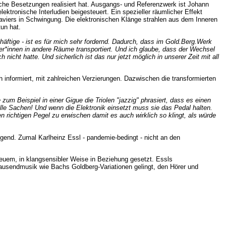
dliche Besetzungen realisiert hat. Ausgangs- und Referenzwerk ist Johann
ktronische Interludien beigesteuert. Ein spezieller räumlicher Effekt
aviers in Schwingung. Die elektronischen Klänge strahlen aus dem Inneren
un hat.
äftige - ist es für mich sehr fordernd. Dadurch, dass im Gold.Berg.Werk
er*innen in andere Räume transportiert. Und ich glaube, dass der Wechsel
cht hatte. Und sicherlich ist das nur jetzt möglich in unserer Zeit mit all
h informiert, mit zahlreichen Verzierungen. Dazwischen die transformierten
um Beispiel in einer Gigue die Triolen "jazzig" phrasiert, dass es einen
le Sachen! Und wenn die Elektronik einsetzt muss sie das Pedal halten.
ichtigen Pegel zu erwischen damit es auch wirklich so klingt, als würde
gend. Zumal Karlheinz Essl - pandemie-bedingt - nicht an den
euem, in klangsensibler Weise in Beziehung gesetzt. Essls
tausendmusik wie Bachs Goldberg-Variationen gelingt, den Hörer und