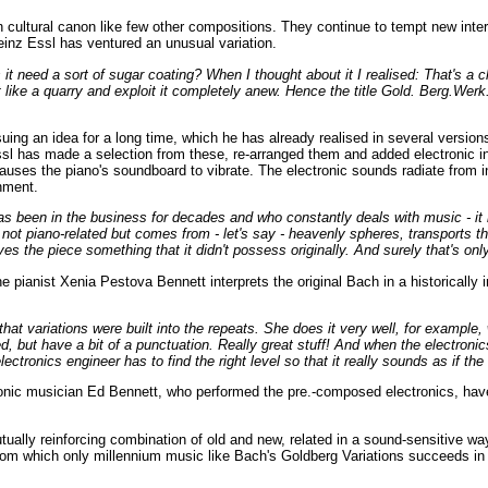
cultural canon like few other compositions. They continue to tempt new interpr
inz Essl has ventured an unusual variation.
it need a sort of sugar coating? When I thought about it I realised: That's a ch
 like a quarry and exploit it completely anew. Hence the title Gold. Berg.Werk.
uing an idea for a long time, which he has already realised in several versions
ssl has made a selection from these, re-arranged them and added electronic int
causes the piano's soundboard to vibrate. The electronic sounds radiate from 
onment.
 been in the business for decades and who constantly deals with music - it is
ot piano-related but comes from - let's say - heavenly spheres, transports th
es the piece something that it didn't possess originally. And surely that's only 
he pianist Xenia Pestova Bennett interprets the original Bach in a historical
t variations were built into the repeats. She does it very well, for example, w
ced, but have a bit of a punctuation. Really great stuff! And when the electron
ctronics engineer has to find the right level so that it really sounds as if th
nic musician Ed Bennett, who performed the pre.-composed electronics, have 
lly reinforcing combination of old and new, related in a sound-sensitive way.
 from which only millennium music like Bach's Goldberg Variations succeeds in 