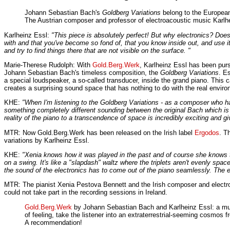
Johann Sebastian Bach's
Goldberg Variations
belong to the European 
The Austrian composer and professor of electroacoustic music Karlhe
Karlheinz Essl:
"This piece is absolutely perfect! But why electronics? Does 
with and that you've become so fond of, that you know inside out, and use it
and try to find things there that are not visible on the surface. "
Marie-Therese Rudolph: With
Gold.Berg.Werk
, Karlheinz Essl has been purs
Johann Sebastian Bach's timeless composition, the
Goldberg Variations
. E
a special loudspeaker, a so-called transducer, inside the grand piano. This 
creates a surprising sound space that has nothing to do with the real envir
KHE:
"When I'm listening to the Goldberg Variations - as a composer who has
something completely different sounding between the original Bach which is n
reality of the piano to a transcendence of space is incredibly exciting and giv
MTR: Now Gold.Berg.Werk has been released on the Irish label
Ergodos
. T
variations by Karlheinz Essl.
KHE:
"Xenia knows how it was played in the past and of course she knows tha
on a swing. It's like a "slapdash" waltz where the triplets aren't evenly spa
the sound of the electronics has to come out of the piano seamlessly. The ele
MTR: The pianist Xenia Pestova Bennett and the Irish composer and electro
could not take part in the recording sessions in Ireland.
Gold.Berg.Werk
by Johann Sebastian Bach and Karlheinz Essl: a mutua
of feeling, take the listener into an extraterrestrial-seeming cosmos
A recommendation!