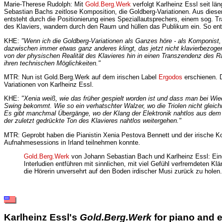
Marie-Therese Rudolph: Mit
Gold.Berg.Werk
verfolgt Karlheinz Essl seit lä
Sebastian Bachs zeitlose Komposition, die Goldberg-Variationen. Aus diesen 
entsteht durch die Positionierung eines Speziallautsprechers, einem sog. 
des Klaviers, wandern durch den Raum und hüllen das Publikum ein. So ent
KHE:
"Wenn ich die Goldberg-Variationen als Ganzes höre - als Komponist, 
dazwischen immer etwas ganz anderes klingt, das jetzt nicht klavierbezoge
von der physischen Realität des Klavieres hin in einen Transzendenz des Rau
ihren technischen Möglichkeiten."
MTR: Nun ist Gold.Berg.Werk auf dem irischen Label
Ergodos
erschienen. D
Variationen von Karlheinz Essl.
KHE:
"Xenia weiß, wie das früher gespielt worden ist und dass man bei Wied
Swing bekommt. Wie so ein verhatschter Walzer, wo die Triolen nicht glei
Es gibt manchmal Übergänge, wo der Klang der Elektronik nahtlos aus dem 
der zuletzt gedrückte Ton des Klavieres nahtlos weitergehen."
MTR: Geprobt haben die Pianistin Xenia Pestova Bennett und der irische Ko
Aufnahmesessions in Irland teilnehmen konnte.
Gold.Berg.Werk
von Johann Sebastian Bach und Karlheinz Essl: Eine
Interludien entführen mit sinnlichen, mit viel Gefühl verfremdeten 
die Hörerin unversehrt auf den Boden irdischer Musi zurück zu holen
Karlheinz Essl's
Gold.Berg.Werk
for piano and e