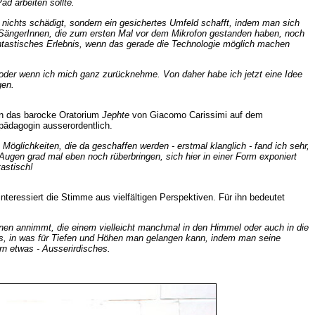
d arbeiten sollte.
nichts schädigt, sondern ein gesichertes Umfeld schafft, indem man sich
t: SängerInnen, die zum ersten Mal vor dem Mikrofon gestanden haben, noch
fantastisches Erlebnis, wenn das gerade die Technologie möglich machen
 oder wenn ich mich ganz zurücknehme. Von daher habe ich jetzt eine Idee
gen.
n das barocke Oratorium
Jephte
von Giacomo Carissimi auf dem
pädagogin ausserordentlich.
Möglichkeiten, die da geschaffen werden - erstmal klanglich - fand ich sehr,
Augen grad mal eben noch rüberbringen, sich hier in einer Form exponiert
tastisch!
nteressiert die Stimme aus vielfältigen Perspektiven. Für ihn bedeutet
ionen annimmt, die einem vielleicht manchmal in den Himmel oder auch in die
nis, in was für Tiefen und Höhen man gelangen kann, indem man seine
rn etwas - Ausserirdisches.