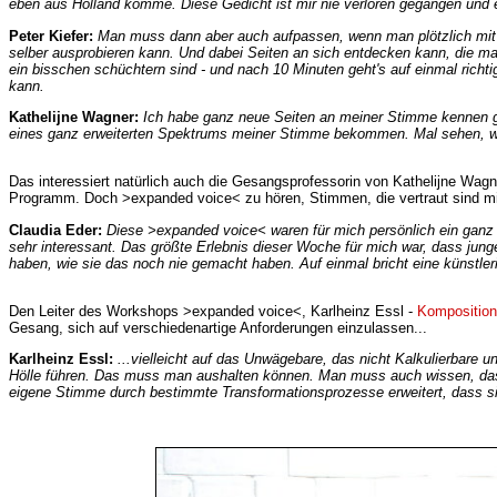
eben aus Holland komme. Diese Gedicht ist mir nie verloren gegangen und e
Peter Kiefer:
Man muss dann aber auch aufpassen, wenn man plötzlich mit d
selber ausprobieren kann. Und dabei Seiten an sich entdecken kann, die ma
ein bisschen schüchtern sind - und nach 10 Minuten geht's auf einmal richt
kann.
Kathelijne Wagner:
Ich habe ganz neue Seiten an meiner Stimme kennen gel
eines ganz erweiterten Spektrums meiner Stimme bekommen. Mal sehen, was
Das interessiert natürlich auch die Gesangsprofessorin von Kathelijne Wa
Programm. Doch >expanded voice< zu hören, Stimmen, die vertraut sind mi
Claudia Eder:
Diese >expanded voice< waren für mich persönlich ein ganz be
sehr interessant. Das größte Erlebnis dieser Woche für mich war, dass jung
haben, wie sie das noch nie gemacht haben. Auf einmal bricht eine künstleri
Den Leiter des Workshops >expanded voice<, Karlheinz Essl -
Komposition
Gesang, sich auf verschiedenartige Anforderungen einzulassen...
Karlheinz Essl:
...vielleicht auf das Unwägebare, das nicht Kalkulierbare 
Hölle führen. Das muss man aushalten können. Man muss auch wissen, dass a
eigene Stimme durch bestimmte Transformationsprozesse erweitert, dass sie