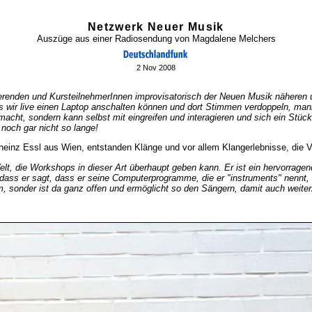
Netzwerk Neuer Musik
Auszüge aus einer Radiosendung von Magdalene Melchers
2 Nov 2008
dierenden und KursteilnehmerInnen improvisatorisch der Neuen Musik näheren
 wir live einen Laptop anschalten können und dort Stimmen verdoppeln, mani
cht, sondern kann selbst mit eingreifen und interagieren und sich ein Stück e
 noch gar nicht so lange!
heinz Essl aus Wien, entstanden Klänge und vor allem Klangerlebnisse, die Vi
 Welt, die Workshops in dieser Art überhaupt geben kann. Er ist ein hervorrag
 dass er sagt, dass er seine Computerprogramme, die er "instruments" nennt, d
, sonder ist da ganz offen und ermöglicht so den Sängern, damit auch weiter