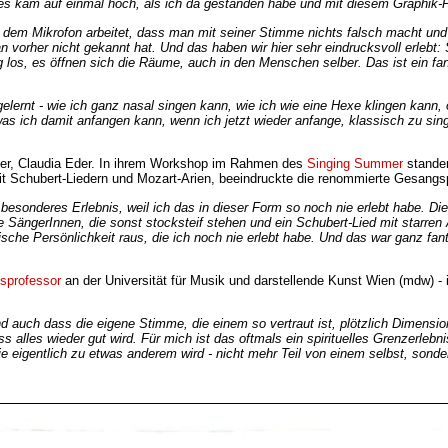
s kam auf einmal hoch, als ich da gestanden habe und mit diesem Graphik-Pa
em Mikrofon arbeitet, dass man mit seiner Stimme nichts falsch macht und 
n vorher nicht gekannt hat. Und das haben wir hier sehr eindrucksvoll erleb
ig los, es öffnen sich die Räume, auch in den Menschen selber. Das ist ein 
ernt - wie ich ganz nasal singen kann, wie ich wie eine Hexe klingen kann,
 ich damit anfangen kann, wenn ich jetzt wieder anfange, klassisch zu sin
gner, Claudia Eder. In ihrem Workshop im Rahmen des
Singing Summer
stande
t Schubert-Liedern und Mozart-Arien, beeindruckte die renommierte Gesangs
sonderes Erlebnis, weil ich das in dieser Form so noch nie erlebt habe. Die 
e SängerInnen, die sonst stocksteif stehen und ein Schubert-Lied mit starren 
sche Persönlichkeit raus, die ich noch nie erlebt habe. Und das war ganz fan
sprofessor
an der Universität für Musik und darstellende Kunst Wien (mdw) - i
und auch dass die eigene Stimme, die einem so vertraut ist, plötzlich Dimens
lles wieder gut wird. Für mich ist das oftmals ein spirituelles Grenzerleb
 eigentlich zu etwas anderem wird - nicht mehr Teil von einem selbst, sonde