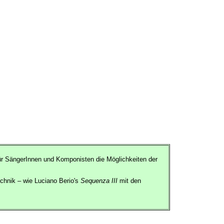
für SängerInnen und Komponisten die Möglichkeiten der
echnik – wie Luciano Berio's
Sequenza III
mit den