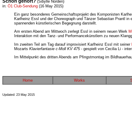
Schon gehört?
(Sibylle Norden)
in:
Ö1 Club-Sendung
(16 May 2015)
Ein ganz besonderes Gemeinschaftsprojekt des Komponisten Karlhein
Karlheinz Essl und der Choreograph und Tänzer Sebastian Prantl in 
spannenden künstlerischen Begegnung darstellt.
Am ersten Abend am Mittwoch zerlegt Essl in seinem neuen Werk
M
Interaktion mit den Tanz- und Performancekünstlern zu neuen Klangge
Im zweiten Teil am Tag darauf improvisiert Karlheinz Essl mit seiner
Mozarts
Klavierfantasie c-Moll KV 475
- gespielt von Cecilia Li - int
Im Mittelpunkt des dritten Abends am Pfingstmontag im Bildhauerha
Home
Works
Updated: 23 May 2015