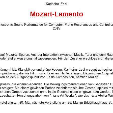
Karlheinz Essl
Mozart-Lamento
lectronic Sound Performance for Computer, Piano Resonances and Controlle
2015
n auf Mozarts Spuren. Aus der Interaktion zwischen Musik, Tanz und dem Rau
der stellenweise original wiedergeben. Für den Zuseher erschloss sich die e
hängen Holz-Klangkörper und grüne Federn. Karlheinz Essl erzeugt auf seiner
sitionen, die wie Filmmusik für einen Thriller klingen. Dazwischen Original-
ecken an den Ausgangspunkt von Essls Komposition, nämlich Mozart.
 jeweils ihre eigenen Agenden. Die Bewegungsinterventionen von Sebastian P
steigert. Mit einem gewissen Pathos zelebrieren sie ihre Gesten, spielen mite
orenen Gruppe zuzusehen ohne in die Geschehnisse eingeweiht zu werden. Ich
ozesshaften Forschungsarbeit von "Trans Art Works", wie das Tanz Atelier Wie
orstellung am 20. Mai, nächste Vorstellung am 25. Mai im Bilderhauerhaus St