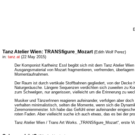
E
Tanz Atelier Wien: TRANSfigure_Mozart
(Edith Wolf Perez)
in:
tanz.at
(22 May 2015)
Der Komponist Karlheinz Essl begibt sich mit dem Tanz Atelier Wie
Ausgangsmaterial von Mozart fragmentieren, verfremden, überlagern o
Momentaufnahmen.
Der Raum ist durch vertikale Stoffbahnen gegliedert, von der Decke 
Naturgeräusche. Längere Sequenzen verdichten sich zuweilen zu Kompo
zum Schwelgen, nur angerissen, vielleicht um die Erinnerung zu w
Musiker und TänzerInnen reagieren aufeinander, verfolgen aber doch
verhalten minimalistisch, selten die Momente, wenn sich die Dynamik 
Zeremonienmeister. Ich habe das Gefühl einer aufeinander eingeschw
roten Faden. Aber vielleicht suche ich auch etwas, das es bei der pr
Tanz Atelier Wien / Trans Art Works. „TRANSfigure_Mozart“, erste V