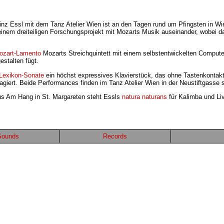
z Essl mit dem Tanz Atelier Wien ist an den Tagen rund um Pfingsten in Wie
einem dreiteiligen Forschungsprojekt mit Mozarts Musik auseinander, wobei 
ozart-Lamento
Mozarts Streichquintett mit einem selbstentwickelten Computerp
stalten fügt.
Lexikon-Sonate
ein höchst expressives Klavierstück, das ohne Tastenkontakt
eragiert. Beide Performances finden im Tanz Atelier Wien in der Neustiftgasse s
us Am Hang in St. Margareten steht Essls
natura naturans
für Kalimba und Liv
Sounds
Records