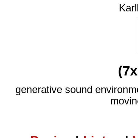
Karl
(7x
generative sound environme
movin