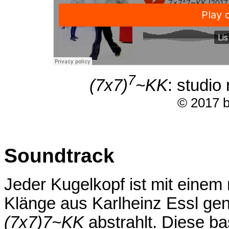
7
(7x7)
~KK
: studio
© 2017 b
Soundtrack
Jeder Kugelkopf ist mit einem
Klänge aus Karlheinz Essl ge
(7x7)7~KK
abstrahlt. Diese ba