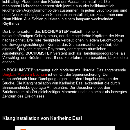
lichthaltige Pfade über den Köpfen der Passanten installiert. Die
markanten Lichtachsen setzen sich jeweils aus vier hellblau/rötlich
leuchtenden Acrylglasrhomboiden zusammen. In jedem Leuchtkorpus sind
neun Neonzeichnungen von Schuhsohlen installiert, die zusammen eine
Neun bilden. Alle Sohlen pulsieren in einem langsam wechselnden
Rhythmus.
Die Elementarform des
BOCHUMSTEP
verläuft in einem
schlaufenförmigen Gehrhythmus, der die eingedrehte Kopfform der Neun
nachzeichnet. Drei rote Neonpfeile verdeutlichen in jedem Leuchtkorpus
die Bewegungsrichtungen. Kern ist das Sichtbarmachen von Zeit, der
eigenen Spur, des eigenen Rhythmus, der eigenen räumlichen
Ausdehnung.
BOCHUMSTEP
versteht sich als Handlungsgeographie, als
Vorschlag, den Brückentransit 9 neu zu erfahren, zu besohlen, tänzelnd zu
erleben.
In
BOCHUMSTEP
vermengt sich Moderne mit Historie: Das angrenzende
Bergbau-Museum Bochum
ist ein Ort der Spurensicherung. Der
atmosphärisch-blaue Durchgang organisiert den Umgebungsraum der
Brücke. Die Klanginstallation von Karlheinz Essl akzentuiert die durch
Sinneseindrücke geprägte Atmosphäre. Der Besucher erlebt den
Brückenraum als Ort gleichzeitiger Momente und sich selbst als bewegtes
Zentrum des Ereignisses.
Klanginstallation von Karlheinz Essl