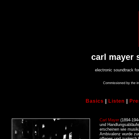
carl mayer s
electronic soundtrack fo
Commissioned by the inte
Basics
|
Listen
|
Pre
Carl Mayer
(1894-1944
und Handlungsabläufe
erscheinen wie musik
Ambivalenz wurde zum 
offenes und zugleich 