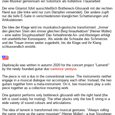
zwei Musiker gemeinsam ein Solostück als kollektive Trauerarbeit.
Der eine Gitarrist führt ausschließlich Bottleneck-Glissandi mit der rechten
Hand aus (die linke wird nur zum Dämpfen verwendet). Der andere zupft
nur die tiefe E-Saite in verschiedensten klanglichen Schattierungen und
Artikulationen.
Die Idee der Klage wird ins musikalisch-gestische transformiert.
„Immer
den gleichen Stein den immer gleichen Berg hinaufwälzen”
(Heiner Müller
)
– eine wahre Sisyphusarbeit! Das fortwährende An- und Absteigen erfolgt
mit unerbittlicher Konsequenz. Als würde die Schraube des Schmerzes
und der Trauer immer weiter zugedreht, bis die Klage und ihr Klang
schlussendlich erstirbt.
Deploração
was written in autumn 2020 for the concert project "Lamenti"
by the newly founded guitar duo
santorsa~pereyra
.
The piece is not a duo in the conventional sense. The instruments neither
engage in a musical dialogue nor accompany each other. Instead, the two
guitars together form a meta-instrument. On it, two musicians play a solo
piece together as a collective mourning work.
One guitarist performs only bottleneck glissandi with the right hand (the
left is used solely for muting). The other plucks only the low E string in a
wide variety of sound colours and articulations.
The idea of lament is transformed into musical gestures.
"Always rolling
the same stone up the same mountain"
(Heiner Müller) - a true Sisyphean