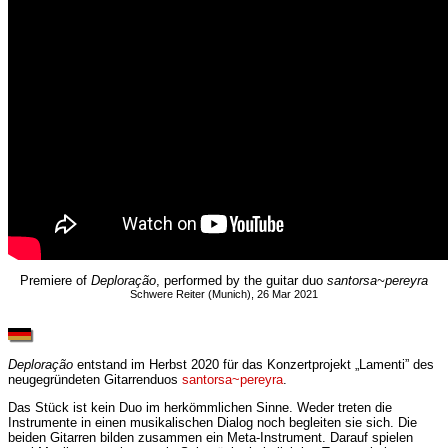
Premiere of
Deploração
, performed by the guitar duo
santorsa~pereyra
Schwere Reiter (Munich), 26 Mar 2021
Deploração
entstand im Herbst 2020 für das Konzertprojekt „Lamenti” des
neugegründeten Gitarrenduos
santorsa~pereyra
.
Das Stück ist kein Duo im herkömmlichen Sinne. Weder treten die
Instrumente in einen musikalischen Dialog noch begleiten sie sich. Die
beiden Gitarren bilden zusammen ein Meta-Instrument. Darauf spielen