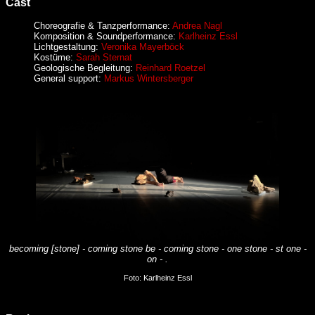
Cast
Choreografie & Tanzperformance:
Andrea Nagl
Komposition & Soundperformance:
Karlheinz Essl
Lichtgestaltung:
Veronika Mayerböck
Kostüme:
Sarah Sternat
Geologische Begleitung:
Reinhard Roetzel
General support:
Markus Wintersberger
becoming [stone] - coming stone be - coming stone - one stone - st one -
on - .
Foto: Karlheinz Essl