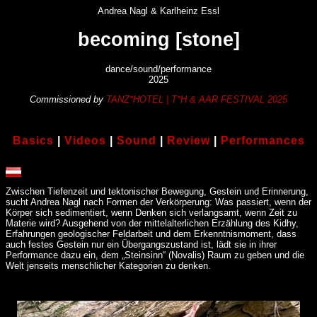
Andrea Nagl & Karlheinz Essl
becoming [stone]
dance/sound/performance
2025
Commissioned by
TANZ*HOTEL | T*H & AAR FESTIVAL 2025
Basics
|
Videos
|
Sound
|
Review
|
Performances
Zwischen Tiefenzeit und tektonischer Bewegung, Gestein und Erinnerung,
sucht Andrea Nagl nach Formen der Verkörperung: Was passiert, wenn der
Körper sich sedimentiert, wenn Denken sich verlangsamt, wenn Zeit zu
Materie wird? Ausgehend von der mittelalterlichen Erzählung des Kidhy,
Erfahrungen geologischer Feldarbeit und dem Erkenntnismoment, dass
auch festes Gestein nur ein Übergangszustand ist, lädt sie in ihrer
Performance dazu ein, dem „Steinsinn“ (Novalis) Raum zu geben und die
Welt jenseits menschlicher Kategorien zu denken.