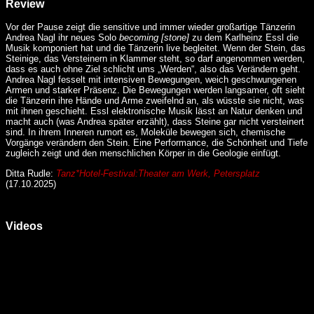
Review
Vor der Pause zeigt die sensitive und immer wieder großartige Tänzerin
Andrea Nagl ihr neues Solo
becoming [stone]
zu dem Karlheinz Essl die
Musik komponiert hat und die Tänzerin live begleitet. Wenn der Stein, das
Steinige, das Versteinern in Klammer steht, so darf angenommen werden,
dass es auch ohne Ziel schlicht ums „Werden“, also das Verändern geht.
Andrea Nagl fesselt mit intensiven Bewegungen, weich geschwungenen
Armen und starker Präsenz. Die Bewegungen werden langsamer, oft sieht
die Tänzerin ihre Hände und Arme zweifelnd an, als wüsste sie nicht, was
mit ihnen geschieht. Essl elektronische Musik lässt an Natur denken und
macht auch (was Andrea später erzählt), dass Steine gar nicht versteinert
sind. In ihrem Inneren rumort es, Moleküle bewegen sich, chemische
Vorgänge verändern den Stein. Eine Performance, die Schönheit und Tiefe
zugleich zeigt und den menschlichen Körper in die Geologie einfügt.
Ditta Rudle:
Tanz*Hotel-Festival:Theater am Werk, Petersplatz
(17.10.2025)
Videos