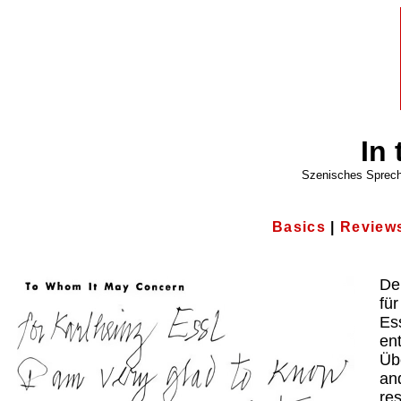
In
Szenisches Sprechs
Basics
|
Review
De
fü
Es
en
Üb
an
res