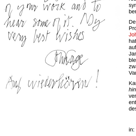
sy
be
De
Pr
Jo
ha
au
Ja
bl
zwa
Var
Ka
hi
ve
en
de
in