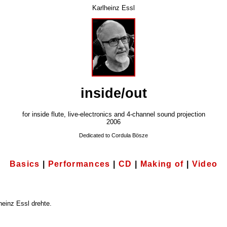
Karlheinz Essl
inside/out
for inside flute, live-electronics and 4-channel sound projection
2006
Dedicated to Cordula Bösze
Basics
|
Performances
|
CD
|
Making of
|
Video
heinz Essl drehte.