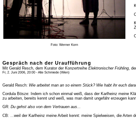
K
C
K
Z
C
Foto: Werner Korn
Gespräch nach der Uraufführung
Mit Gerald Resch, dem Kurator der Konzertreihe
Elektronischer Frühling
, d
Fr, 2. Juni 2006, 20:00 - Alte Schmiede (Wien)
Gerald Resch:
Wie arbeitet man an so einem Stück? Wie habt ihr euch darau
Cordula Bösze: Indem ich schon einmal weiß, dass der Karlheinz meine Kl
zu arbeiten, bereits kennt und weiß, was man damit ungefähr erzeugen kann.
GR:
Du gehst also von dem Vertrauen aus...
CB: ...weil der Karlheinz meine Arbeit kennt: meine Spielweisen, die Arten 