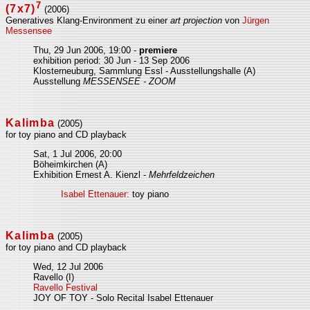
7
(7x7)
(2006)
Generatives Klang-Environment zu einer
art projection
von
Jürgen
Messensee
Thu, 29 Jun 2006, 19:00 -
premiere
exhibition period: 30 Jun - 13 Sep 2006
Klosterneuburg, Sammlung Essl - Ausstellungshalle (A)
Ausstellung
MESSENSEE - ZOOM
Kalimba
(2005)
for toy piano and CD playback
Sat, 1 Jul 2006, 20:00
Böheimkirchen (A)
Exhibition Ernest A. Kienzl -
Mehrfeldzeichen
Isabel Ettenauer:
toy piano
Kalimba
(2005)
for toy piano and CD playback
Wed, 12 Jul 2006
Ravello (I)
Ravello Festival
JOY OF TOY - Solo Recital Isabel Ettenauer