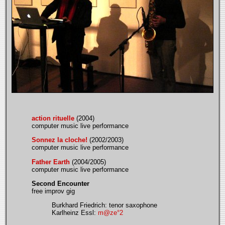
action rituelle
(2004)
computer music live performance
Sonnez la cloche!
(2002/2003)
computer music live performance
Father Earth
(2004/2005)
computer music live performance
Second Encounter
free improv gig
Burkhard Friedrich: tenor saxophone
Karlheinz Essl:
m@ze°2