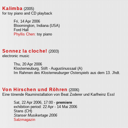
Kalimba
(2005)
for toy piano and CD playback
Fri, 14 Apr 2006
Bloomington, Indiana (USA)
Ford Hall
Phyllis Chen:
toy piano
Sonnez la cloche!
(2003)
electronic music
Thu, 20 Apr 2006
Klosterneuburg, Stift - Augustinussaal (A)
Im Rahmen des
Klosterneuburger Osterspiels
aus dem 13. Jhdt.
Von Hirschen und Röhren
(2006)
Eine tönende Rauminstallation von Beat Zoderer und Karlheinz Essl
Sat, 22 Apr 2006, 17:00 -
premiere
exhibition period: 22 Apr - 14 Mai 2006
Stans (CH)
Stanser Musikertage 2006
Salzmagazin