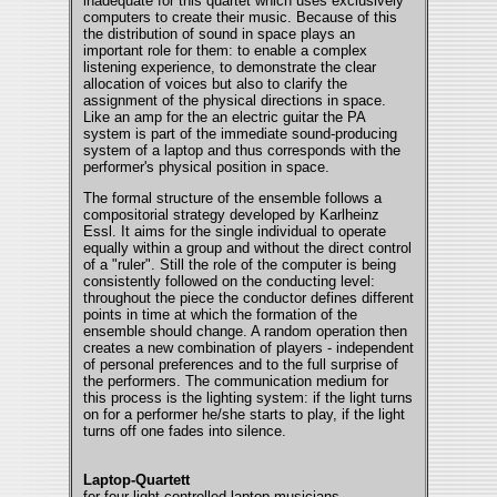
inadequate for this quartet which uses exclusively
computers to create their music. Because of this
the distribution of sound in space plays an
important role for them: to enable a complex
listening experience, to demonstrate the clear
allocation of voices but also to clarify the
assignment of the physical directions in space.
Like an amp for the an electric guitar the PA
system is part of the immediate sound-producing
system of a laptop and thus corresponds with the
performer's physical position in space.
The formal structure of the ensemble follows a
compositorial strategy developed by Karlheinz
Essl. It aims for the single individual to operate
equally within a group and without the direct control
of a "ruler". Still the role of the computer is being
consistently followed on the conducting level:
throughout the piece the conductor defines different
points in time at which the formation of the
ensemble should change. A random operation then
creates a new combination of players - independent
of personal preferences and to the full surprise of
the performers. The communication medium for
this process is the lighting system: if the light turns
on for a performer he/she starts to play, if the light
turns off one fades into silence.
Laptop-Quartett
for four light-controlled laptop musicians