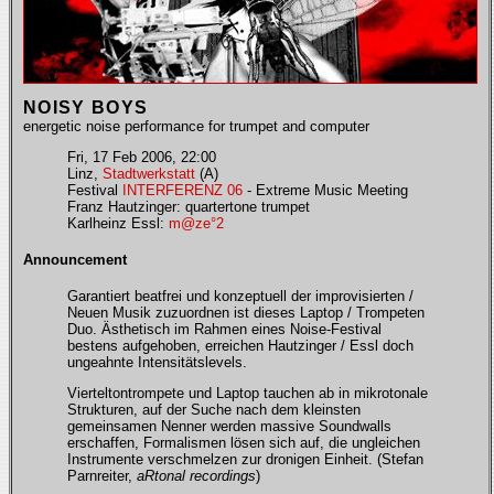
NOISY BOYS
energetic noise performance for trumpet and computer
Fri, 17 Feb 2006, 22:00
Linz,
Stadtwerkstatt
(A)
Festival
INTERFERENZ 06
- Extreme Music Meeting
Franz Hautzinger: quartertone trumpet
Karlheinz Essl:
m@ze°2
Announcement
Garantiert beatfrei und konzeptuell der improvisierten /
Neuen Musik zuzuordnen ist dieses Laptop / Trompeten
Duo. Ästhetisch im Rahmen eines Noise-Festival
bestens aufgehoben, erreichen Hautzinger / Essl doch
ungeahnte Intensitätslevels.
Vierteltontrompete und Laptop tauchen ab in mikrotonale
Strukturen, auf der Suche nach dem kleinsten
gemeinsamen Nenner werden massive Soundwalls
erschaffen, Formalismen lösen sich auf, die ungleichen
Instrumente verschmelzen zur dronigen Einheit. (Stefan
Parnreiter,
aRtonal recordings
)