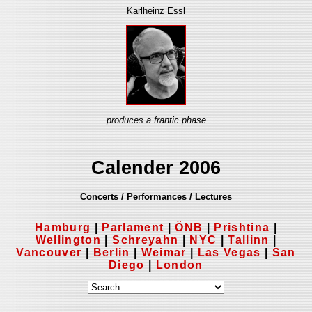
Karlheinz Essl
produces a frantic phase
Calender 2006
Concerts / Performances / Lectures
Hamburg
|
Parlament
|
ÖNB
|
Prishtina
|
Wellington
|
Schreyahn
|
NYC
|
Tallinn
|
Vancouver
|
Berlin
|
Weimar
|
Las Vegas
|
San
Diego
|
London