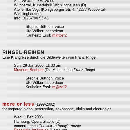
Sat, 28 Jan 2006, 20:00
Wuppertal, Kunstfabrik Wichlinghausen (D)
Atelier Ike Vogt (Königsberger Str. 4, 42277 Wuppertal-
Wichlinghausen)
Info: 0175-790 53 48
Stephie Büttrich: voice
Ute Völker: accordeon
Karlheinz Essl:
m@ze°2
RINGEL-REIHEN
Eine Klangreise durch die Bilderwelten von Franz Ringel
Sun, 29 Jan 2006, 11:30 am
Museum Bochum
(D) - Ausstellung
Franz Ringel
Stephie Büttrich: voice
Ute Völker: accordeon
Karlheinz Essl:
m@ze°2
more or less
(1999-2002)
for prepared piano, percussion, saxophone, violin and electronics
Wed, 1 Feb 2006
Hamburg, Opera Stabile (D)
concert series
The link to today's music