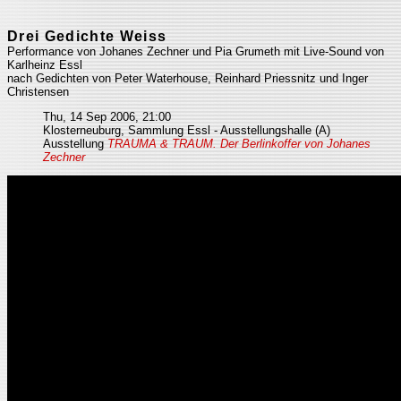
Drei Gedichte Weiss
Performance von Johanes Zechner und Pia Grumeth mit Live-Sound von
Karlheinz Essl
nach Gedichten von Peter Waterhouse, Reinhard Priessnitz und Inger
Christensen
Thu, 14 Sep 2006, 21:00
Klosterneuburg, Sammlung Essl - Ausstellungshalle (A)
Ausstellung
TRAUMA & TRAUM. Der Berlinkoffer von Johanes
Zechner