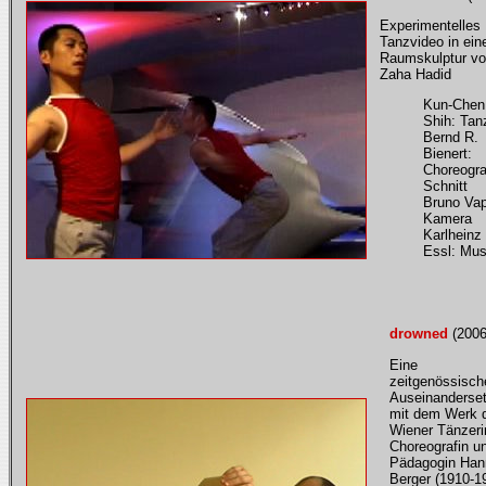
Experimentelles
Tanzvideo in ein
Raumskulptur v
Zaha Hadid
Kun-Chen
Shih: Tan
Bernd R.
Bienert:
Choreogra
Schnitt
Bruno Vap
Kamera
Karlheinz
Essl: Mus
drowned
(2006
Eine
zeitgenössisch
Auseinanderse
mit dem Werk 
Wiener Tänzeri
Choreografin u
Pädagogin Han
Berger (1910-1