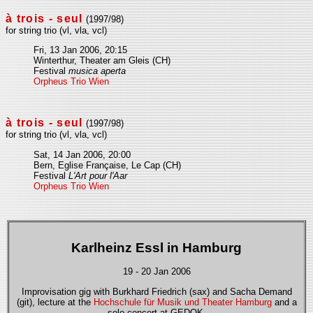
à trois - seul
(1997/98)
for string trio (vl, vla, vcl)
Fri, 13 Jan 2006, 20:15
Winterthur, Theater am Gleis (CH)
Festival
musica aperta
Orpheus Trio Wien
à trois - seul
(1997/98)
for string trio (vl, vla, vcl)
Sat, 14 Jan 2006, 20:00
Bern, Eglise Française, Le Cap (CH)
Festival
L'Art pour l'Aar
Orpheus Trio Wien
Karlheinz Essl in Hamburg
19 - 20 Jan 2006
Improvisation gig with Burkhard Friedrich (sax) and Sacha Demand
(git), lecture at the
Hochschule für Musik und Theater Hamburg
and a
solo concert at GEDOK.