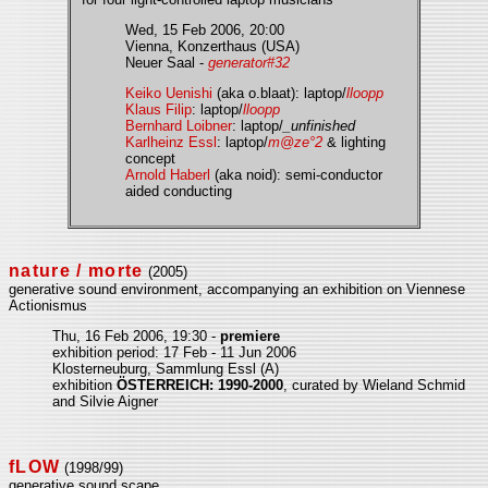
Wed, 15 Feb 2006, 20:00
Vienna, Konzerthaus (USA)
Neuer Saal -
generator#32
Keiko Uenishi
(aka o.blaat): laptop/
lloopp
Klaus Filip
: laptop/
lloopp
Bernhard Loibner
: laptop/
_unfinished
Karlheinz Essl
: laptop/
m@ze°2
& lighting
concept
Arnold Haberl
(aka noid): semi-conductor
aided conducting
nature / morte
(2005)
generative sound environment, accompanying an exhibition on Viennese
Actionismus
Thu, 16 Feb 2006, 19:30 -
premiere
exhibition period: 17 Feb - 11 Jun 2006
Klosterneuburg, Sammlung Essl (A)
exhibition
ÖSTERREICH: 1990-2000
, curated by Wieland Schmid
and Silvie Aigner
fLOW
(1998/99)
generative sound scape