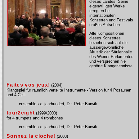
dieses Landes. Seine
eigenwilligen Werke
erregten bei
internationalen
Konzerten und Festivals
großes Aufsehen.
Alle Kompositionen
dieses Konzertes
beziehen sich auf die
aussergewöhnliche
Akustik der Säulenhalle
des Wiener Parlamentes
und versprechen nie
gehörte Klangerlebnisse.
Faites vos jeux!
(2004)
Klangspiel für räumlich verteilte Instrumente - Version für 4 Posaunen
und 4 Celli
ensemble xx. jahrhundert, Dir: Peter Burwik
four2eight
(1999/2000)
for 4 trumpets and 4 trombones
ensemble xx. jahrhundert, Dir: Peter Burwik
Sonnez la cloche!
(2003)