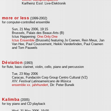
Karlheinz Essl: Live-Elektronik
more or less
(1999-2002)
for computer-controlled ensemble
Sun, 21 May 2006, 19:15
Brussels, Palais des Beaux-Arts (B)
Ictus Happening:
One.Only.One
Ictus Ensemble
(Brussels) featuring Jo Coenen, Rein Meus, Jan
Van Hee, Paul Coussement, Heikki Vanderlinden, Paul Craenen
and Tom Pauwels
Déviation
(1993)
for flute, bass clarinet, violin, cello, piano and percussion
Tue, 23 May 2006
Caracas, Fundación Corp Group Centro Cultural (VZ)
XIV. Festival Latinoamericano de Música
ensemble xx. jahrhundert
, Dir: Peter Burwik
Kalimba
(2005)
for toy piano and CD playback
Wed, 31 May 2006, 19:00