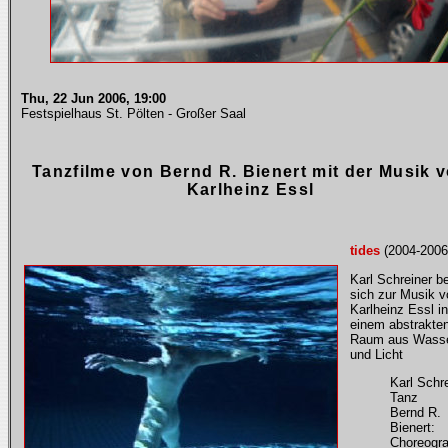
Thu, 22 Jun 2006, 19:00
Festspielhaus St. Pölten - Großer Saal
Tanzfilme von Bernd R. Bienert mit der Musik 
Karlheinz Essl
tides
(2004-2006
Karl Schreiner b
sich zur Musik v
Karlheinz Essl in
einem abstrakte
Raum aus Wass
und Licht
Karl Schre
Tanz
Bernd R.
Bienert:
Choreogra