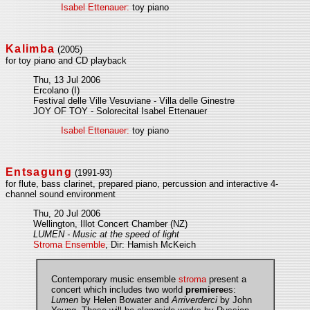
Isabel Ettenauer:
toy piano
Kalimba
(2005)
for toy piano and CD playback
Thu, 13 Jul 2006
Ercolano (I)
Festival delle Ville Vesuviane - Villa delle Ginestre
JOY OF TOY - Solorecital Isabel Ettenauer
Isabel Ettenauer:
toy piano
Entsagung
(1991-93)
for flute, bass clarinet, prepared piano, percussion and interactive 4-
channel sound environment
Thu, 20 Jul 2006
Wellington, Illot Concert Chamber (NZ)
LUMEN - Music at the speed of light
Stroma Ensemble
, Dir: Hamish McKeich
Contemporary music ensemble
stroma
present a
concert which includes two world
premiere
es:
Lumen
by Helen Bowater and
Arriverderci
by John