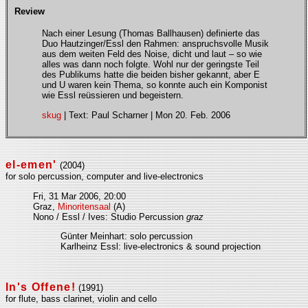
Review
Nach einer Lesung (Thomas Ballhausen) definierte das
Duo Hautzinger/Essl den Rahmen: anspruchsvolle Musik
aus dem weiten Feld des Noise, dicht und laut – so wie
alles was dann noch folgte. Wohl nur der geringste Teil
des Publikums hatte die beiden bisher gekannt, aber E
und U waren kein Thema, so konnte auch ein Komponist
wie Essl reüssieren und begeistern.
skug
| Text: Paul Scharner | Mon 20. Feb. 2006
el-emen'
(2004)
for solo percussion, computer and live-electronics
Fri, 31 Mar 2006, 20:00
Graz,
Minoritensaal
(A)
Nono / Essl / Ives: Studio Percussion
graz
Günter Meinhart: solo percussion
Karlheinz Essl: live-electronics & sound projection
In's Offene!
(1991)
for flute, bass clarinet, violin and cello