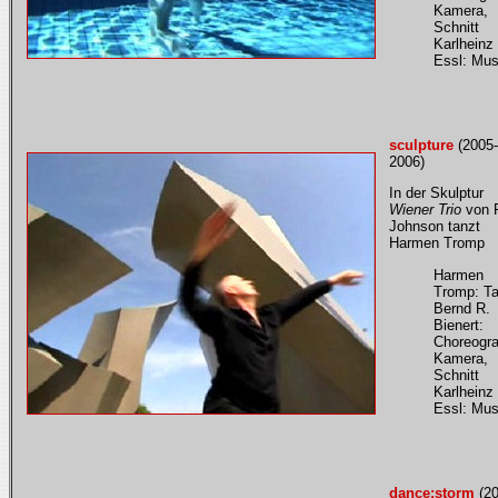
Kamera,
Schnitt
Karlheinz
Essl: Mus
sculpture
(2005-
2006)
In der Skulptur
Wiener Trio
von P
Johnson tanzt
Harmen Tromp
Harmen
Tromp: T
Bernd R.
Bienert:
Choreogra
Kamera,
Schnitt
Karlheinz
Essl: Mus
dance:storm
(20