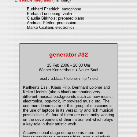
Ensemble Intégrales
(Hamburg)
Burkhard Friedrich: saxophone
Barbara Lueneburg: violin
Claudia Birkholz: prepared piano
Andreas Pfeifer: percussion
Marko Ciciliani: electronics
generator #32
15 Feb 2006 • 20.00 Uhr
Wiener Konzerthaus • Neuer Saal
essl / o.blaat / loibner /filip / noid
Karlheinz Essl, Klaus Filip, Bernhard Loibner and
Keiko Uenishi (aka o.blaat) are sharing very
different musical backgrounds such as new music,
electronica, pop-rock, improvised music etc. The
common denominator of this group of musicians is
the use of laptops in its versatility and rich musical
possibilities. All four of them are constantly working
on the development of their instrument which plays
a key role in their artistic work.
A conventional stage setup seems more than