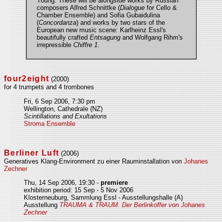
Young. These will be alongside works by Russian
composers Alfred Schnittke (
Dialogue
for Cello &
Chamber Ensemble) and Sofia Gubaidulina
(
Concordanza
) and works by two stars of the
European new music scene: Karlheinz Essl's
beautifully crafted
Entsagung
and Wolfgang Rihm's
irrepressible
Chiffre 1
.
four2eight
(2000)
for 4 trumpets and 4 trombones
Fri, 6 Sep 2006, 7:30 pm
Wellington, Cathedrale (NZ)
Scintillations and Exultations
Stroma Ensemble
Berliner Luft
(2006)
Generatives Klang-Environment zu einer Rauminstallation von
Johanes
Zechner
Thu, 14 Sep 2006, 19:30 -
premiere
exhibition period: 15 Sep - 5 Nov 2006
Klosterneuburg, Sammlung Essl - Ausstellungshalle (A)
Ausstellung
TRAUMA & TRAUM. Der Berlinkoffer von Johanes
Zechner