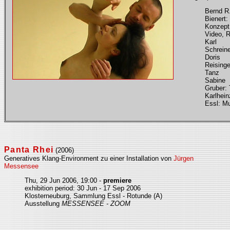
Bernd R
Bienert:
Konzept
Video, 
Karl
Schreine
Doris
Reisinge
Tanz
Sabine
Gruber: 
Karlhein
Essl: M
Panta Rhei
(2006)
Generatives Klang-Environment zu einer Installation von
Jürgen
Messensee
Thu, 29 Jun 2006, 19:00 -
premiere
exhibition period: 30 Jun - 17 Sep 2006
Klosterneuburg, Sammlung Essl - Rotunde (A)
Ausstellung
MESSENSEE - ZOOM