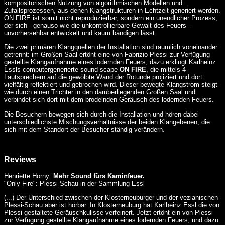
kompositorischen Nutzung von algorithmischen Modellen und
Zufallsprozessen, aus denen Klangstrukturen in Echtzeit generiert werden.
ON FIRE ist somit nicht reproduzierbar, sondern ein unendlicher Prozess,
der sich - genauso wie die unkontrollierbare Gewalt des Feuers -
unvorhersehbar entwickelt und kaum bändigen lässt.
Die zwei primären Klangquellen der Installation sind räumlich voneinander
getrennt: im Großen Saal ertönt eine von Fabrizio Plessi zur Verfügung
gestellte Klangaufnahme eines lodernden Feuers; dazu erklingt Karlheinz
Essls computergenerierte sound-scape
ON FIRE
, die mittels 4
Lautsprechern auf die gewölbte Wand der Rotunde projiziert und dort
vielfältig reflektiert und gebrochen wird. Dieser bewegte Klangstrom steigt
wie durch einen Trichter in den darüberliegenden Großen Saal und
verbindet sich dort mit dem brodelnden Geräusch des lodernden Feuers.
Die Besuchern bewegen sich durch die Installation und hören dabei
unterschiedlichste Mischungsverhältnisse der beiden Klangebenen, die
sich mit dem Standort der Besucher ständig verändern.
Reviews
Henriette Horny:
Mehr Sound fürs Kaminfeuer.
"Only Fire": Plessi-Schau in der Sammlung Essl
(...) Der Unterschied zwischen der Klosterneuburger und der vezianischen
Plessi-Schau aber ist hörbar. In Klosterneuburg hat Karlheinz Essl die von
Plessi gestaltete Geräuschkulisse verfeinert. Jetzt ertönt ein von Plessi
zur Verfügung gestellte Klangaufnahme eines lodernden Feuers, und dazu