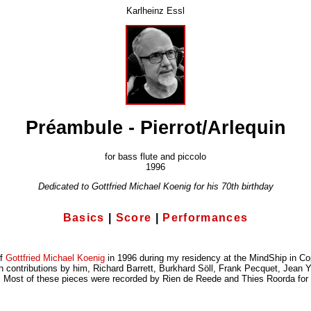
Karlheinz Essl
Préambule - Pierrot/Arlequin
for bass flute and piccolo
1996
Dedicated to Gottfried Michael Koenig for his 70th birthday
Basics
|
Score
|
Performances
of
Gottfried Michael Koenig
in 1996 during my residency at the MindShip in Cop
h contributions by him, Richard Barrett, Burkhard Söll, Frank Pecquet, Jean 
lly. Most of these pieces were recorded by Rien de Reede and Thies Roorda for