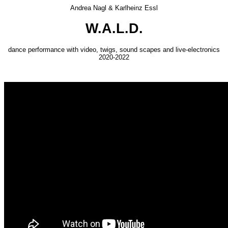
Andrea Nagl & Karlheinz Essl
W.A.L.D.
dance performance with video, twigs, sound scapes and live-electronics
2020-2022