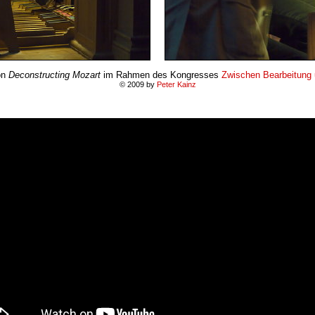
on
Deconstructing Mozart
im Rahmen des Kongresses
Zwischen Bearbeitung 
© 2009 by
Peter Kainz