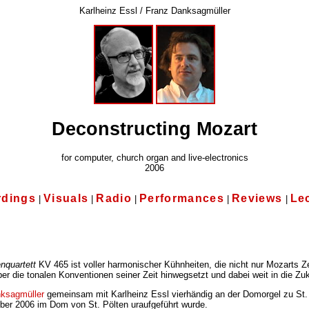
Karlheinz Essl / Franz Danksagmüller
Deconstructing Mozart
for computer, church organ and live-electronics
2006
rdings
Visuals
Radio
Performances
Reviews
Le
|
|
|
|
|
nquartett
KV 465 ist voller harmonischer Kühnheiten, die nicht nur Mozarts 
er die tonalen Konventionen seiner Zeit hinwegsetzt und dabei weit in die Zuk
ksagmüller
gemeinsam mit Karlheinz Essl vierhändig an der Domorgel zu St. Pö
er 2006 im Dom von St. Pölten uraufgeführt wurde.