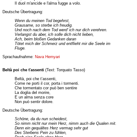
Il duol m'ancide e l'alma fugge a volo.
Deutsche Übertragung:
Wenn du meinen Tod begehrst,
Grausame, so sterbe ich freudig.
Und noch nach dem Tod werd’ ich nur dich verehren.
Verlangst du aber, ich solle dich nicht lieben,
Ach, beim bloßen Gedanken daran
Tötet mich der Schmerz und entflieht mir die Seele im
Fluge.
Sprachaufnahme:
Nava Hemyari
Beltà poi che t'assenti
(Text: Torquato Tasso)
Beltà, poi che t’assenti,
Come ne porti il cor, porta i tormenti.
Che tormentato cor può ben sentire
La doglia del morire,
E un alma senza core
Non può sentir dolore.
Deutsche Übertragung:
Schöne, da du nun scheidest,
So nimm nicht nur mein Herz, nimm auch die Qualen mit.
Denn ein gequältes Herz vermag sehr gut
Des Sterbens Pein zu fühlen,