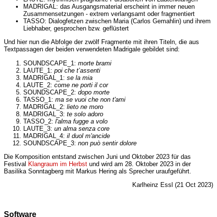
MADRIGAL: das Ausgangsmaterial erscheint in immer neuen
Zusammensetzungen - extrem verlangsamt oder fragmentiert
TASSO: Dialogfetzen zwischen Maria (Carlos Gemahlin) und ihrem
Liebhaber, gesprochen bzw. geflüstert
Und hier nun die Abfolge der zwölf Fragmente mit ihren Titeln, die aus
Textpassagen der beiden verwendeten Madrigale gebildet sind:
SOUNDSCAPE_1:
morte brami
LAUTE_1:
poi che t’assenti
MADRIGAL_1:
se la mia
LAUTE_2:
come ne porti il cor
SOUNDSCAPE_2:
dopo morte
TASSO_1:
ma se vuoi che non t'ami
MADRIGAL_2:
lieto ne moro
MADRIGAL_3:
te solo adoro
TASSO_2:
l'alma fugge a volo
LAUTE_3:
un alma senza core
MADRIGAL_4:
il duol m'ancide
SOUNDSCAPE_3:
non può sentir dolore
Die Komposition entstand zwischen Juni und Oktober 2023 für das
Festival
Klangraum im Herbst
und wird am 28. Oktober 2023 in der
Basilika Sonntagberg mit Markus Hering als Sprecher uraufgeführt.
Karlheinz Essl (21 Oct 2023)
Software