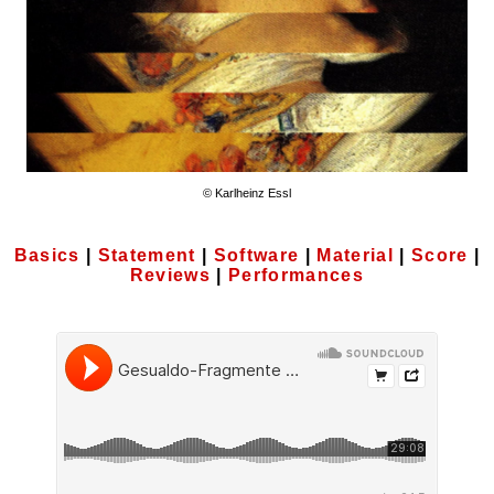
© Karlheinz Essl
Basics
|
Statement
|
Software
|
Material
|
Score
|
Reviews
|
Performances