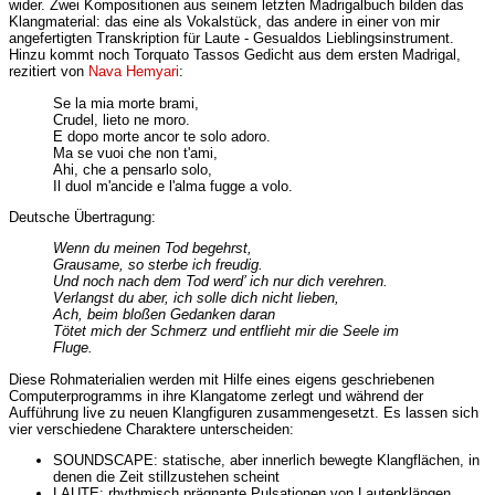
wider. Zwei Kompositionen aus seinem letzten Madrigalbuch bilden das
Klangmaterial: das eine als Vokalstück, das andere in einer von mir
angefertigten Transkription für Laute - Gesualdos Lieblingsinstrument.
Hinzu kommt noch Torquato Tassos Gedicht aus dem ersten Madrigal,
rezitiert von
Nava Hemyari
:
Se la mia morte brami,
Crudel, lieto ne moro.
E dopo morte ancor te solo adoro.
Ma se vuoi che non t'ami,
Ahi, che a pensarlo solo,
Il duol m'ancide e l'alma fugge a volo.
Deutsche Übertragung:
Wenn du meinen Tod begehrst,
Grausame, so sterbe ich freudig.
Und noch nach dem Tod werd’ ich nur dich verehren.
Verlangst du aber, ich solle dich nicht lieben,
Ach, beim bloßen Gedanken daran
Tötet mich der Schmerz und entflieht mir die Seele im
Fluge.
Diese Rohmaterialien werden mit Hilfe eines eigens geschriebenen
Computerprogramms in ihre Klangatome zerlegt und während der
Aufführung live zu neuen Klangfiguren zusammengesetzt. Es lassen sich
vier verschiedene Charaktere unterscheiden:
SOUNDSCAPE: statische, aber innerlich bewegte Klangflächen, in
denen die Zeit stillzustehen scheint
LAUTE: rhythmisch prägnante Pulsationen von Lautenklängen