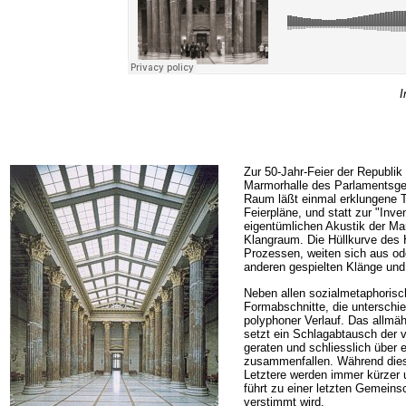
I
Zur 50-Jahr-Feier der Republik
Marmorhalle des Parlamentsge
Raum läßt einmal erklungene Tö
Feierpläne, und statt zur "Inve
eigentümlichen Akustik der Ma
Klangraum. Die Hüllkurve des 
Prozessen, weiten sich aus od
anderen gespielten Klänge und
Neben allen sozialmetaphorisch
Formabschnitte, die unterschi
polyphoner Verlauf. Das allmä
setzt ein Schlagabtausch der 
geraten und schliesslich über
zusammenfallen. Während dieser
Letztere werden immer kürzer 
führt zu einer letzten Gemeins
verstimmt wird.