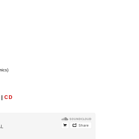
onics)
|
CD