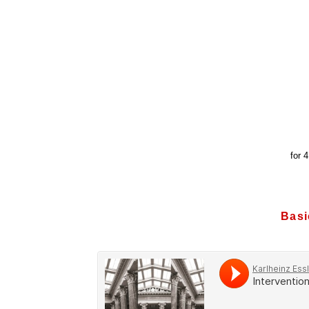
for 4
Basi