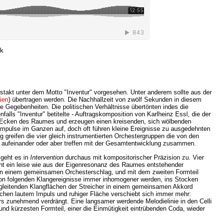
ik
estakt unter dem Motto "Inventur" vorgesehen. Unter anderem sollte aus der
ien
) übertragen werden. Die Nachhallzeit von zwölf Sekunden in diesem
he Gegebenheiten. Die politischen Verhältnisse übertönten indes die
nfalls "Inventur" betitelte - Auftragskomposition von Karlheinz Essl, die der
en Ecken des Raumes und erzeugen einen kreisenden, sich wölbenden
 Impulse im Ganzen auf, doch oft führen kleine Ereignisse zu ausgedehnten
reifen die vier gleich instrumentierten Orchestergruppen die von den
se aufeinander oder aber treffen mit der Gesamtentwicklung zusammen.
 geht es in
Intervention
durchaus mit kompositorischer Präzision zu. Vier
cht ein leise wie aus der Eigenresonanz des Raumes entstehender
t in einem gemeinsamen Orchesterschlag, und mit dem zweiten Formteil
ation folgenden Klangereignisse immer inhomogener werden, ins Stocken
d gleitenden Klangflächen der Streicher in einem gemeinsamen Akkord
wischen lautem Impuls und ruhiger Fläche verschiebt sich immer mehr:
s zunehmend verdrängt. Eine langsamer werdende Melodielinie in den Celli
und kürzesten Formteil, einer die Einmütigkeit eintrübenden Coda, wieder