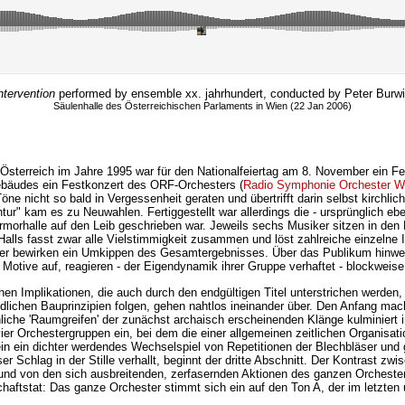
ntervention
performed by ensemble xx. jahrhundert, conducted by Peter Burw
Säulenhalle des Österreichischen Parlaments in Wien (22 Jan 2006)
 Österreich im Jahre 1995 war für den Nationalfeiertag am 8. November ein F
bäudes ein Festkonzert des ORF-Orchesters (
Radio Symphonie Orchester W
ne nicht so bald in Vergessenheit geraten und übertrifft darin selbst kirchlic
ntur" kam es zu Neuwahlen. Fertiggestellt war allerdings die - ursprünglich ebe
rmorhalle auf den Leib geschrieben war. Jeweils sechs Musiker sitzen in d
Halls fasst zwar alle Vielstimmigkeit zusammen und löst zahlreiche einzelne
er bewirken ein Umkippen des Gesamtergebnisses. Über das Publikum hinweg g
 Motive auf, reagieren - der Eigendynamik ihrer Gruppe verhaftet - blockwei
en Implikationen, die auch durch den endgültigen Titel unterstrichen werden,
edlichen Bauprinzipien folgen, gehen nahtlos ineinander über. Den Anfang ma
hliche 'Raumgreifen' der zunächst archaisch erscheinenden Klänge kulminier
vier Orchestergruppen ein, bei dem die einer allgemeinen zeitlichen Organis
 ein ein dichter werdendes Wechselspiel von Repetitionen der Blechbläser un
 Schlag in der Stille verhallt, beginnt der dritte Abschnitt. Der Kontrast z
und von den sich ausbreitenden, zerfasernden Aktionen des ganzen Orchester
chaftstat: Das ganze Orchester stimmt sich ein auf den Ton A, der im letzten 