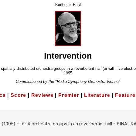
Karlheinz Essl
Intervention
 spatially distributed orchestra groups in a reverberant hall (or with live-electr
1995
Commissioned by the "Radio Symphony Orchestra Vienna"
cs
|
Score
|
Reviews
|
Premier
|
Literature
|
Feature