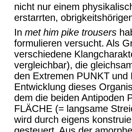
nicht nur einem physikalis
erstarrten, obrigkeitshörige
In
met him pike trousers
hab
formulieren versucht. Als G
verschiedene Klangcharakte
vergleichbar), die gleichs
den Extremen PUNKT und F
Entwicklung dieses Organis
dem die beiden Antipoden 
FLÄCHE (= langsame Streich
wird durch eigens konstru
gesteuert. Aus der amorphe