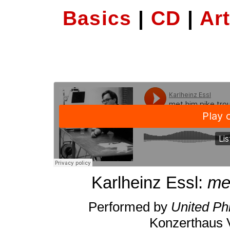
Basics
|
CD
|
Art
Karlheinz Essl:
me
Performed by
United Ph
Konzerthaus 