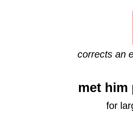
corrects an e
met him 
for la