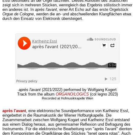
Essl besonders an der Orgel fasziniert. Dieses Auflösen des Statischen
zeigt sich in mehreren Stücken, wenngleich das Ergebnis stilistisch immer
ein anderes ist. In
après l'avant
, einer Art Echo auf das erste Orgelstück
Orgue de Cologne
, werden die an- und abschwellenden Klangflächen etwa
durch den Einsatz von Elektronik übersteigert.
après l'avant
(2021/2022) performed by Wolfgang Kogert
Track from the album
ORGANO/LOGICS
(col legno 2023)
Recorded at Hofmusikkapelle Wien
après l'avant
, eine elektronische Soundperformance von Karlheinz Essl,
eingebettet in die Raumakustik der Wiener Hofburgkapelle. Die
Zusammenarbeit zwischen Wolfgang Kogart und Karlheinz Essl entstand
aus einem Dialog heraus, aus gemeinsamer Reflexion und Befragung des
Instruments. Für die elektronische Bearbeitung von "après l'avant" dienten
dem Komponisten die Orgelklänge des Stückes "tenet opera rotas". Auch