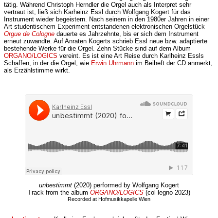
tätig. Während Christoph Herndler die Orgel auch als Interpret sehr
vertraut ist, ließ sich Karheinz Essl durch Wolfgang Kogert für das
Instrument wieder begeistern. Nach seinem in den 1980er Jahren in einer
Art studentischem Experiment entstandenen elektronischen Orgelstück
Orgue de Cologne
dauerte es Jahrzehnte, bis er sich dem Instrument
erneut zuwandte. Auf Anraten Kogerts schrieb Essl neue bzw. adaptierte
bestehende Werke für die Orgel. Zehn Stücke sind auf dem Album
ORGANO/LOGICS
vereint. Es ist eine Art Reise durch Karlheinz Essls
Schaffen, in der die Orgel, wie
Erwin Uhrmann
im Beiheft der CD anmerkt,
als Erzählstimme wirkt.
unbestimmt
(2020) performed by Wolfgang Kogert
Track from the album
ORGANO/LOGICS
(col legno 2023)
Recorded at Hofmusikkapelle Wien