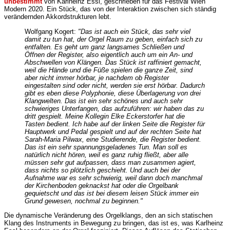
unbestimmt
von Karlheinz Essl, geschrieben für das Festival Wien
Modern 2020. Ein Stück, das von der Interaktion zwischen sich ständig
verändernden Akkordstrukturen lebt.
Wolfgang Kogert:
"Das ist auch ein Stück, das sehr viel
damit zu tun hat, der Orgel Raum zu geben, einfach sich zu
entfalten. Es geht um ganz langsames Schließen und
Öffnen der Register, also eigentlich auch um ein An- und
Abschwellen von Klängen. Das Stück ist raffiniert gemacht,
weil die Hände und die Füße spielen die ganze Zeit, sind
aber nicht immer hörbar, je nachdem ob Register
eingestalten sind oder nicht, werden sie erst hörbar. Dadurch
gibt es eben diese Polyphonie, diese Überlagerung von drei
Klangwelten. Das ist ein sehr schönes und auch sehr
schwieriges Unterfangen, das aufzuführen: wir haben das zu
dritt gespielt. Meine Kollegin Elke Eckerstorfer hat die
Tasten bedient. Ich habe auf der linken Seite die Register für
Hauptwerk und Pedal gespielt und auf der rechten Seite hat
Sarah-Maria Pilwax, eine Studierende, die Register bedient.
Das ist ein sehr spannungsgeladenes Tun. Man soll es
natürlich nicht hören, weil es ganz ruhig fließt, aber alle
müssen sehr gut aufpassen, dass man zusammen agiert,
dass nichts so plötzlich geschieht. Und auch bei der
Aufnahme war es sehr schwierig, weil dann doch manchmal
der Kirchenboden geknackst hat oder die Orgelbank
gequietscht und das ist bei diesem leisen Stück immer ein
Grund gewesen, nochmal zu beginnen."
Die dynamische Veränderung des Orgelklangs, den an sich statischen
Klang des Instruments in Bewegung zu bringen, das ist es, was Karlheinz