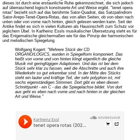
dieses ist durch eine erstaunliche Ruhe gekennzeichnet, die sich jedoch
auf überraschend logisch konstruierte Art und Weise ergibt. "tenet opera
rotas" bezieht sich auf das berühmte Sator-Quadrat, das Satzpalindrom
Sator-Arepo-Tenet-Opera-Rotas, das von allen Seiten, ob von oben nach
unten oder von vorne nach hinten, gleich gelesen werden kann. Seit der
Antike findet es sich in vielen Kulturen als Hausinschrift zum Schutz vor
jeglichem Übel. In Karlheinz Essls musikalischer Übersetzung steht es für
das Enigematische gleichermaßen wie für das Prinzip der harmonischen
und melodischen Spiegelung.
Wolfgang Kogert:
"Mehrere Stück der CD
ORGANO/LOGICS, wurden in Spiegelform komponiert. Das
heißt von vorne und von hinten klingt eigentlich die gleiche
Musik mit geringfügigen Adaptionen. Und das ist bei dem
Stück sehr klar zu fassen, weil die Abschnitte und auch ihre
Wiederkehr so gut erkennbar sind. In der Mitte des Stücks
steht ein lauter und kräftige Teil, der sehr polyphon ist, mit
sechs eigenständigen Stimmen. Dort gibt es eben diesen
Schnittpunkt - ein C - das die Spiegelachse bildet. Von dort
aus geht es eben nach vorne und nach hinten in der gleichen
Art und Weise."