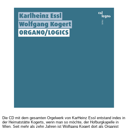
Die CD mit dem gesamten Orgelwerk von KarHeinz Essl entstand indes in
der Heimatstätte Kogerts, wenn man so möchte, der Hofburgkapelle in
Wien. Seit mehr als zehn Jahren ist Wolfgang Kogert dort als Organist