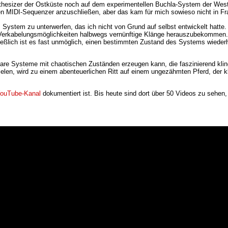
hesizer der Ostküste noch auf dem experimentellen Buchla-System der Westk
en MIDI-Sequenzer anzuschließen, aber das kam für mich sowieso nicht in Fr
System zu unterwerfen, das ich nicht von Grund auf selbst entwickelt hatte
n Verkabelungsmöglichkeiten halbwegs vernünftige Klänge herauszubekommen. 
eßlich ist es fast unmöglich, einen bestimmten Zustand des Systems wiederhe
re Systeme mit chaotischen Zuständen erzeugen kann, die faszinierend klinge
elen, wird zu einem abenteuerlichen Ritt auf einem ungezähmten Pferd, der kla
ouTube-Kanal
dokumentiert ist. Bis heute sind dort über 50 Videos zu seh