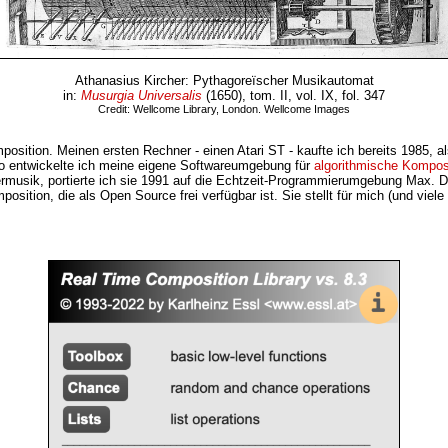
Athanasius Kircher: Pythagoreïscher Musikautomat
in:
Musurgia Universalis
(1650), tom. II, vol. IX, fol. 347
Credit: Wellcome Library, London. Wellcome Images
mposition. Meinen ersten Rechner - einen Atari ST - kaufte ich bereits 1985,
So entwickelte ich meine eigene Softwareumgebung für
algorithmische Kompos
usik, portierte ich sie 1991 auf die Echtzeit-Programmierumgebung Max. Di
mposition, die als Open Source frei verfügbar ist. Sie stellt für mich (und vi