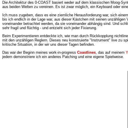
Die Architektur des 0-COAST basiert weder auf dem klassischen Moog-Synt
aus beiden Welten zu vereinen. Es ist zwar möglich, ein Keyboard oder ein
Ich muss zugeben, dass es eine ziemliche Herausforderung war, sich einem 
bis ich endlich in der Lage war, aus dieser Kästchen mit seinen unzählige
voneinander betrachtet werden, da sie voneinander abhängig sind. Und schli
sehr fragil und flüchtig - und entzieht sich jeder Fixierung.
Beim Experimentieren entdeckte ich, wie man durch Rückkopplung nichtlinea
mit den unzähligen Reglern. Dieses neu konstruierte "Instrument" live zu spi
kritische Situation, in der wir uns dieser Tagen befinden.
Das war der Beginn meines work-in-progress
Coastlines
, das auf meinem
Y
jedem demonstriere ich ein anderes Patching und eine eigene Spielweise.