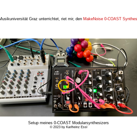
sikuniversität Graz unterrichtet, riet mir, den
MakeNoise 0-COAST Synthes
Setup meines 0-COAST Modularsynthesizers
© 2023 by Karlheinz Essl