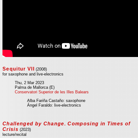
Sequitur VII
(2008)
for saxophone and live-electronics
Thu, 2 Mar 2023
Palma de Mallorca (E)
Conservatori Superior de les Illes Balears
Alba Fariña Castaño: saxophone
Ángel Faraldo: live-electronics
Challenged by Change. Composing in Times of
Crisis
(2023)
lecture/recital