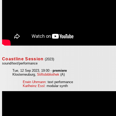
Coastline Session
(2023)
sound/text/performance
Tue, 12 Sep 2023, 19:00 -
premiere
Klosterneuburg,
Stiftsbibliothek
(A)
Erwin Uhrmann
: text performance
Karlheinz Essl
: modular synth