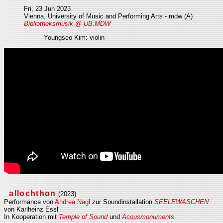
Fri, 23 Jun 2023
Vienna, University of Music and Performing Arts - mdw (A)
Bibliotheksmusik @ UB.MDW
Youngseo Kim: violin
_allochthon
(2023)
Performance von
Andrea Nagl
zur Soundinstallation
SEELEWASCHEN
von Karlheinz Essl
In Kooperation mit
Temple of Sound
und
Acousmonuments