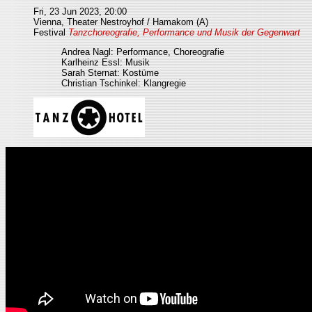
Fri, 23 Jun 2023, 20:00
Vienna, Theater Nestroyhof / Hamakom (A)
Festival
Tanzchoreografie, Performance und Musik der Gegenwart
Andrea Nagl: Performance, Choreografie
Karlheinz Essl: Musik
Sarah Sternat: Kostüme
Christian Tschinkel: Klangregie