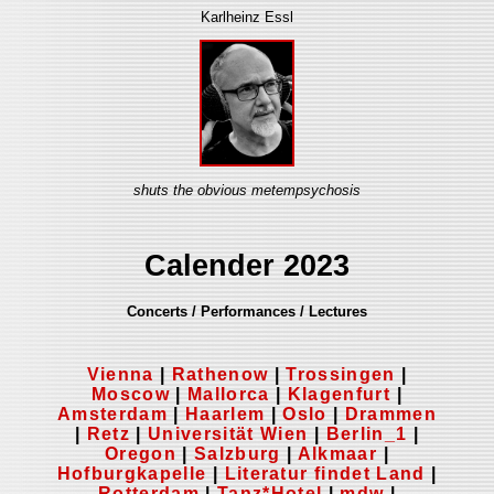
Karlheinz Essl
shuts the obvious metempsychosis
Calender 2023
Concerts / Performances / Lectures
Vienna
|
Rathenow
|
Trossingen
|
Moscow
|
Mallorca
|
Klagenfurt
|
Amsterdam
|
Haarlem
|
Oslo
|
Drammen
|
Retz
|
Universität Wien
|
Berlin_1
|
Oregon
|
Salzburg
|
Alkmaar
|
Hofburgkapelle
|
Literatur findet Land
|
Rotterdam
|
Tanz*Hotel
|
mdw
|