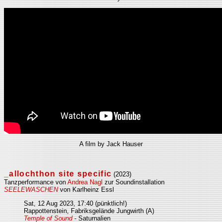
A film by Jack Hauser
_allochthon site specific
(2023)
Tanzperformance von
Andrea Nagl
zur Soundinstallation
SEELEWASCHEN
von Karlheinz Essl
Sat, 12 Aug 2023, 17:40 (pünktlich!)
Rappottenstein, Fabriksgelände Jungwirth (A)
Temple of Sound
- Saturnalien