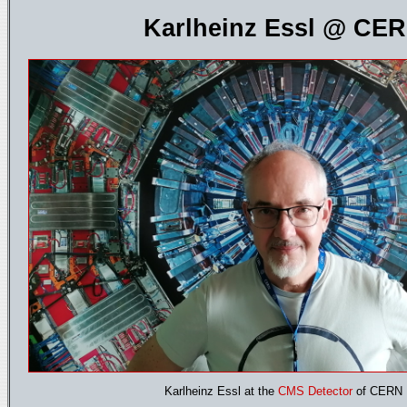
Karlheinz Essl @ CE
Karlheinz Essl at the
CMS Detector
of CERN