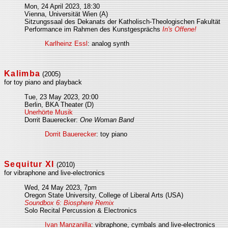
Mon, 24 April 2023, 18:30
Vienna, Universität Wien (A)
Sitzungssaal des Dekanats der Katholisch-Theologischen Fakultät
Performance im Rahmen des Kunstgesprächs
In's Offene!
Karlheinz Essl
: analog synth
Kalimba
(2005)
for toy piano and playback
Tue, 23 May 2023, 20:00
Berlin, BKA Theater (D)
Unerhörte Musik
Dorrit Bauerecker:
One Woman Band
Dorrit Bauerecker
: toy piano
Sequitur XI
(2010)
for vibraphone and live-electronics
Wed, 24 May 2023, 7pm
Oregon State University, College of Liberal Arts (USA)
Soundbox 6: Biosphere Remix
Solo Recital Percussion & Electronics
Ivan Manzanilla
: vibraphone, cymbals and live-electronics