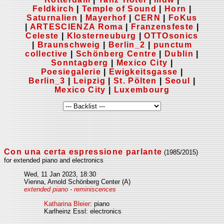
Feldkirch
|
Temple of Sound
|
Horn
|
Saturnalien
|
Mayerhof
|
CERN
|
FoKus
|
ARTESCIENZA Roma
|
Franzensfeste
|
Celeste
|
Klosterneuburg
|
OTTOsonics
|
Braunschweig
|
Berlin_2
|
punctum
collective
|
Schönberg Centre
|
Dublin
|
Sonntagberg
|
Mexico City
|
Poesiegalerie
|
Ewigkeitsgasse
|
Berlin_3
|
Leipzig
|
St. Pölten
|
Seoul
|
Mexico City
|
Luxembourg
Con una certa espressione parlante
(1985/2015)
for extended piano and electronics
Wed, 11 Jan 2023, 18:30
Vienna, Arnold Schönberg Center (A)
extended piano - reminiscences
Katharina Bleier
: piano
Karlheinz Essl: electronics