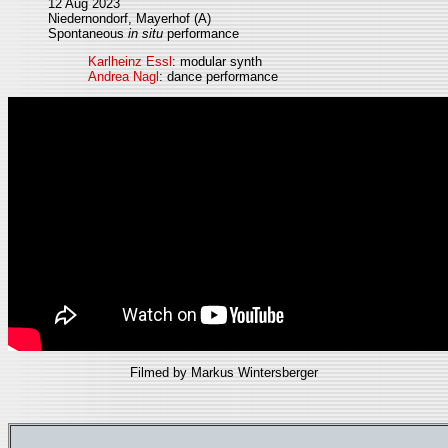
12 Aug 2023
Niedernondorf, Mayerhof (A)
Spontaneous
in situ
performance
Karlheinz Essl
: modular synth
Andrea Nagl
: dance performance
Filmed by Markus Wintersberger