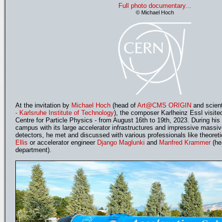
Full photo documentary...
© Michael Hoch
At the invitation by
Michael Hoch
(head of
Art@CMS ORIGIN
and scient
- Karlsruhe Institute of Technology
), the composer Karlheinz Essl visit
Centre for Particle Physics - from August 16th to 19th, 2023. During hi
campus with its large accelerator infrastructures and impressive massi
detectors, he met and discussed with various professionals like theoreti
Ellis
or accelerator engineer
Django Maglunki
and
Manfred Krammer
(he
department).