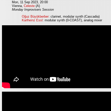
Mon, 11 Sep 2023, 20:00
Vienna,
Celeste
(A)
Monday Improvisers Session
Oğuz Büyükberber
: clarinet, modular synth (Cascadia)
Karlheinz Essl
: modular synth (0-COAST), analog mixer