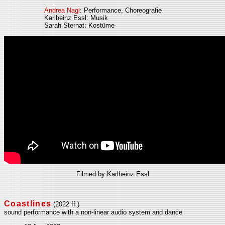
Andrea Nagl
: Performance, Choreografie
Karlheinz Essl: Musik
Sarah Sternat: Kostüme
Filmed by Karlheinz Essl
Coastlines
(2022 ff.)
sound performance with a non-linear audio system and dance