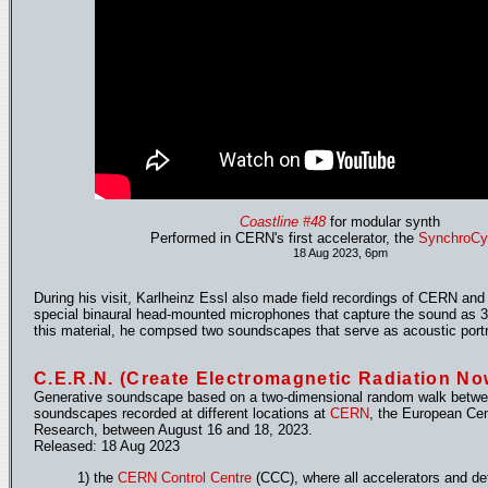
Coastline #48
for modular synth
Performed in CERN's first accelerator, the
SynchroCyc
18 Aug 2023, 6pm
During his visit, Karlheinz Essl also made field recordings of CERN and
special binaural head-mounted microphones that capture the sound as 3
this material, he compsed two soundscapes that serve as acoustic portr
C.E.R.N. (Create Electromagnetic Radiation No
Generative soundscape based on a two-dimensional random walk betwee
soundscapes recorded at different locations at
CERN
, the European Cen
Research, between August 16 and 18, 2023.
Released: 18 Aug 2023
1) the
CERN Control Centre
(CCC), where all accelerators and de