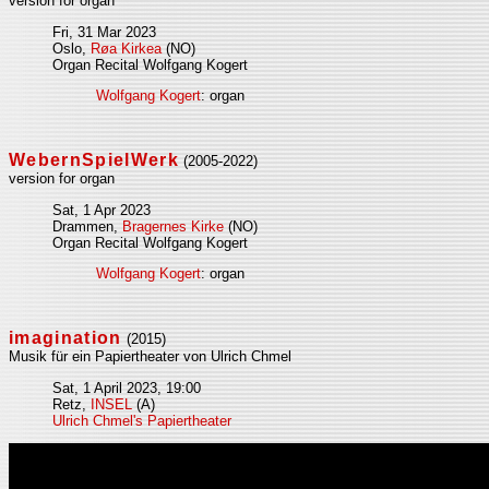
version for organ
Fri, 31 Mar 2023
Oslo,
Røa Kirkea
(NO)
Organ Recital Wolfgang Kogert
Wolfgang Kogert
: organ
WebernSpielWerk
(2005-2022)
version for organ
Sat, 1 Apr 2023
Drammen,
Bragernes Kirke
(NO)
Organ Recital Wolfgang Kogert
Wolfgang Kogert
: organ
imagination
(2015)
Musik für ein Papiertheater von Ulrich Chmel
Sat, 1 April 2023, 19:00
Retz,
INSEL
(A)
Ulrich Chmel's Papiertheater