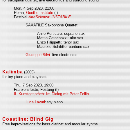
for saxophon quartet, live electronics and surround sound
Mon, 4 Sep 2023, 21:00
Roma,
Goethe Institute
(I)
Festival
ArteScienza: INSTABILE
SAXATILE Saxophone Quartet
Anilo Perticaro: soprano sax
Mattia Catarinozzi: alto sax
Enzo Filippetti: tenor sax
Maurizio Schifitto: baritone sax
Giuseppe Silvi
: live-electronics
Kalimba
(2005)
for toy piano and playback
Thu, 7 Sep 2023, 19:00
Franzensfeste, Festung (I)
II. Kunstgespräch: Im Dialog mit Peter Fellin
Luca Lavuri
: toy piano
Coastline: Blind Gig
Free improvisations for bass clarinet and modular synths