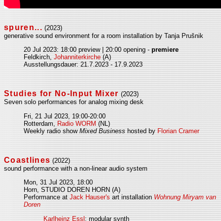
spuren...
(2023)
generative sound environment for a room installation by Tanja Prušnik
20 Jul 2023: 18:00 preview | 20:00 opening -
premiere
Feldkirch,
Johanniterkirche
(A)
Ausstellungsdauer: 21.7.2023 - 17.9.2023
Studies for No-Input Mixer
(2023)
Seven solo performances for analog mixing desk
Fri, 21 Jul 2023, 19:00-20:00
Rotterdam,
Radio WORM
(NL)
Weekly radio show
Mixed Business
hosted by
Florian Cramer
Coastlines
(2022)
sound performance with a non-linear audio system
Mon, 31 Jul 2023, 18:00
Horn, STUDIO DOREN HORN (A)
Performance at
Jack Hauser's
art installation
Wohnung Miryam van
Doren
Karlheinz Essl
: modular synth