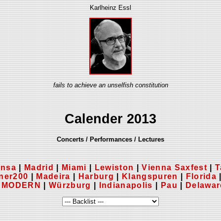
Karlheinz Essl
fails to achieve an unselfish constitution
Calender 2013
Concerts / Performances / Lectures
ansa
|
Madrid
|
Miami
|
Lewiston
|
Vienna Saxfest
|
T
ner200
|
Madeira
|
Harburg
|
Klangspuren
|
Florida
 MODERN
|
Würzburg
|
Indianapolis
|
Pau
|
Delawar