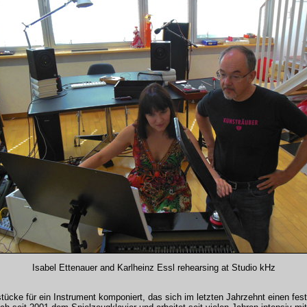
Isabel Ettenauer and Karlheinz Essl rehearsing at Studio kHz
stücke für ein Instrument komponiert, das sich im letzten Jahrzehnt einen fes