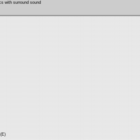
nics with surround sound
(E)