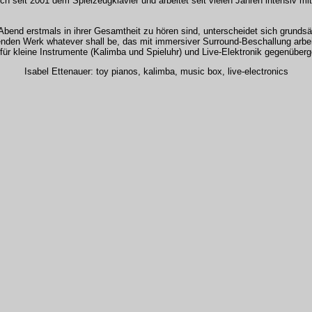
ch seit 2001 dem Spielzeugklavier und arbeitet seit vielen Jahren intensiv 
Abend erstmals in ihrer Gesamtheit zu hören sind, unterscheidet sich grunds
den Werk whatever shall be, das mit immersiver Surround-Beschallung arbei
r kleine Instrumente (Kalimba und Spieluhr) und Live-Elektronik gegenüberge
Isabel Ettenauer: toy pianos, kalimba, music box, live-electronics