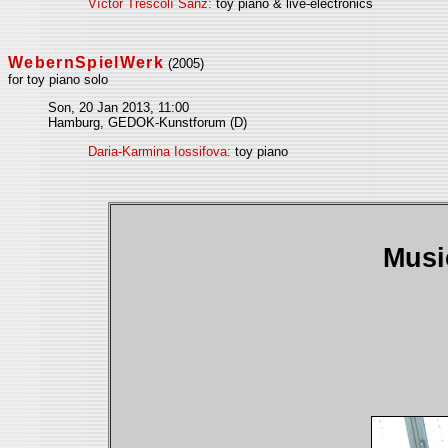
Víctor Trescolí Sanz:
toy piano & live-electronics
WebernSpielWerk
(2005)
for toy piano solo
Son, 20 Jan 2013, 11:00
Hamburg, GEDOK-Kunstforum (D)
Daria-Karmina Iossifova:
toy piano
Musi