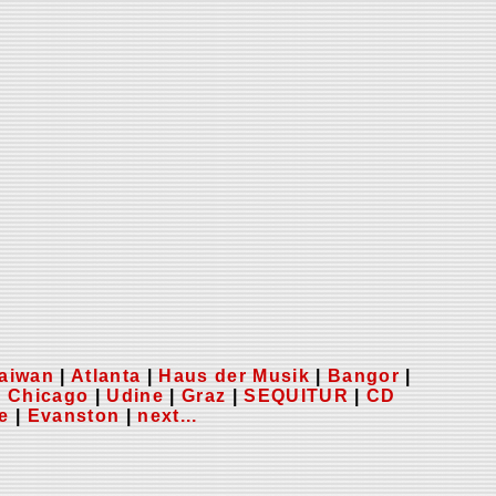
aiwan
|
Atlanta
|
Haus der Musik
|
Bangor
|
|
Chicago
|
Udine
|
Graz
|
SEQUITUR
|
CD
e
|
Evanston
|
next...