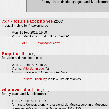
for toy piano, dreidel, gadgets and live-electro
7x7 - fo(u)r saxophones
(2006)
musical mobile for 4 saxophones
Mon, 18 Feb 2013, 19:30
Vienna, Musikverein - Metallener Saal (A)
MOBILIS-Saxophonquartett
Sequitur III
(2008)
for violin and live-electronics
Wed, 20 Feb 2013, 19:00
Vienna,
Alte Schmiede
(A)
Musikschmiede 2013: Gemischter Satz
Barbara Lüneburg
: violin & live-electronics
whatever shall be
(2010)
for toy piano and live-electronics
Tue, 26 Feb 2013, 17:15
Almansa, Conservatorio Professional de Música Jerónimo Meseguer 
Jornadas sobre la música de los siglos XX y XXI