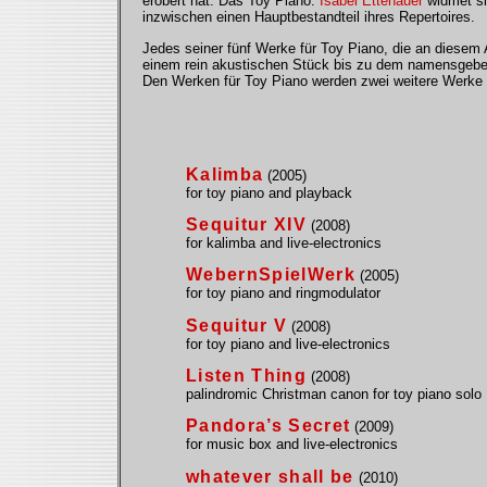
erobert hat: Das Toy Piano.
Isabel Ettenauer
widmet si
inzwischen einen Hauptbestandteil ihres Repertoires.
Jedes seiner fünf Werke für Toy Piano, die an diesem 
einem rein akustischen Stück bis zu dem namensgeben
Den Werken für Toy Piano werden zwei weitere Werke fü
Kalimba
(2005)
for toy piano and playback
Sequitur XIV
(2008)
for kalimba and live-electronics
WebernSpielWerk
(2005)
for toy piano and ringmodulator
Sequitur V
(2008)
for toy piano and live-electronics
Listen Thing
(2008)
palindromic Christman canon for toy piano solo
Pandora’s Secret
(2009)
for music box and live-electronics
whatever shall be
(2010)