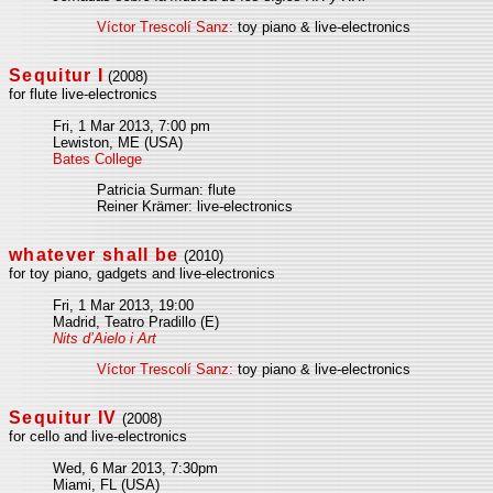
Víctor Trescolí Sanz:
toy piano & live-electronics
Sequitur I
(2008)
for flute live-electronics
Fri, 1 Mar 2013, 7:00 pm
Lewiston, ME (USA)
Bates College
Patricia Surman: flute
Reiner Krämer: live-electronics
whatever shall be
(2010)
for toy piano, gadgets and live-electronics
Fri, 1 Mar 2013, 19:00
Madrid, Teatro Pradillo (E)
Nits d’Aielo i Art
Víctor Trescolí Sanz:
toy piano & live-electronics
Sequitur IV
(2008)
for cello and live-electronics
Wed, 6 Mar 2013, 7:30pm
Miami, FL (USA)