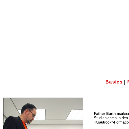
Basics
|
Father Earth
markier
Studienjahren in de
"Krautrock"-Formati