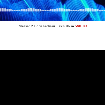
Released 2007 on Karlheinz Essl's album
SNDT®X