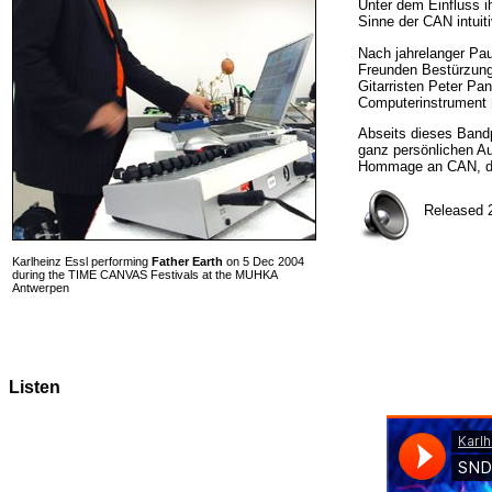
Unter dem Einfluss 
Sinne der CAN intuit
Nach jahrelanger Pau
Freunden Bestürzung 
Gitarristen Peter Pa
Computerinstrument
Abseits dieses Bandp
ganz persönlichen Au
Hommage an CAN, d
Released 2
Karlheinz Essl performing
Father Earth
on 5 Dec 2004
during the TIME CANVAS Festivals at the MUHKA
Antwerpen
Listen