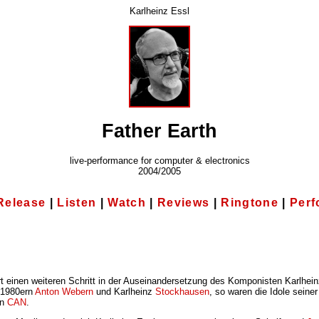
Karlheinz Essl
Father Earth
live-performance for computer & electronics
2004/2005
Release
|
Listen
|
Watch
|
Reviews
|
Ringtone
|
Per
t einen weiteren Schritt in der Auseinandersetzung des Komponisten Karlhein
n 1980ern
Anton Webern
und Karlheinz
Stockhausen
, so waren die Idole seiner
on
CAN
.