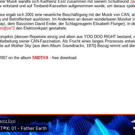
ihrer Musik wandte sich Karlheinz Essl zusammen mit seinem Schulfreund
Ja
iv entstand und auf Tonband-Kassetten aufgenommen wurde, um daraus später
se ergab sich 2001 eine neuerliche Beschäftigung mit der Musik von CAN, a
und Betroffenheit auslösten. Im Andenken an diesen wunderbaren Musiker in
nayi, dem Bassisten David Ender, der Schlagzeugerin Elisabeth Flunger), in 
m@ze°2
den Elektronikpart gestaltete.
rojekts (dessen Repetoire einzig und allein aus YOO DOO RIGHT bestand, da
farbeitung seiner CAN-Faszination. Als Frucht eines langes Prozesses entw
ie auf
Mother Sky
(aus dem Album
Soundtracks
, 1970) Bezug nimmt und die
007 on the album
SNDT®X
- free download.