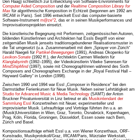
Den Haag) schließlich zur Entwicklung von Software-Environments für
Computer Aided Composition
und der
Realtime Composition Library for
Max
für algorithmische Komposition in Echtzeit (begonnen am 1992 am
IRCAM in Paris). Seit 1996 entwickelt Essl das computer-basierte
Software-Instrument
m@ze°2
, das er in seinen Musikperformances und
Improvisationsprojekten einsetzt.
Die künstlerische Begegnung mit Performern, zeitgenössischen Autoren,
bildenden KünstlerInnen und Architekten hat Essls Begriff von einer
zeitgemäßen Musik jenseits traditionsgebundener Realisationsmuster in
die Tat umgesetzt (u.a. Zusammenarbeit mit dem „Sprayer von Zürich“
Harald Naegeli für
Partikel-Bewegungen
(1991), Andreas Okopenko für
Lexikon-Sonate
(1992 ff.), der Architektin Carmen Wiederin für
Klanglabyrinth
(1992–1995), der Videokünstlerin Vibeke Sørensen für
MindShipMind
(1997), sowie mit ChoreographInnen während des Sixth
Composers and Choreographers Exchange in der „Royal Festival Hall –
Hayward Gallery“ in London (1998).
Zwischen 1990 und 1994 war Essl „Composer in Residence" bei den
Darmstädter Ferienkursen für Neue Musik. Neben seiner Lehrtätigkeit am
Studio for Advanced Music & Media Technology
(SAMT) der Anton
Bruckner Privatuniversität in Linz betreut er als
Musikintendant der
Sammlung Essl
Konzertreihen mit Neuer, experimenteller und
improvisierter Musik. Lehraufträge und Vorträge führten ihn u.a. an
(Musik)Universitäten in Wien, Graz, Toronto, Osnabrück, Kopenhagen,
Prag, Köln, Florida, Groningen, Düsseldorf, Essen sowie nach Bern,
Zürich und Basel.
Kompositionsaufträge erhielt Essl u.a. von Wiener Konzerthaus, ORF-
Kunstradio, Musikprotokoll/Graz, IRCAM/Paris, Mürztaler Werkstatt,