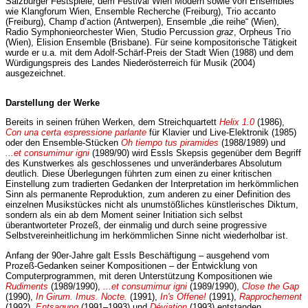
Salzburger Festspiele, dem Festival Wien Modern sowie von Ensembles
wie Klangforum Wien, Ensemble Recherche (Freiburg), Trio accanto
(Freiburg), Champ d’action (Antwerpen), Ensemble „die reihe“ (Wien),
Radio Symphonieorchester Wien, Studio Percussion
graz
, Orpheus Trio
(Wien), Elision Ensemble (Brisbane). Für seine kompositorische Tätigkeit
wurde er u.a. mit dem Adolf-Schärf-Preis der Stadt Wien (1988) und dem
Würdigungspreis des Landes Niederösterreich für Musik (2004)
ausgezeichnet.
Darstellung der Werke
Bereits in seinen frühen Werken, dem Streichquartett
Helix 1.0
(1986),
Con una certa espressione parlante
für Klavier und Live-Elektronik (1985)
oder den Ensemble-Stücken
Oh tiempo tus piramides
(1988/1989) und
...et consumimur igni
(1989/90) wird Essls Skepsis gegenüber dem Begriff
des Kunstwerkes als geschlossenes und unveränderbares Absolutum
deutlich. Diese Überlegungen führten zum einen zu einer kritischen
Einstellung zum tradierten Gedanken der Interpretation im herkömmlichen
Sinn als permanente Reproduktion, zum anderen zu einer Definition des
einzelnen Musikstückes nicht als unumstößliches künstlerisches Diktum,
sondern als ein ab dem Moment seiner Initiation sich selbst
überantworteter Prozeß, der einmalig und durch seine progressive
Selbstvereinheitlichung im herkömmlichen Sinne nicht wiederholbar ist.
Anfang der 90er-Jahre galt Essls Beschäftigung – ausgehend vom
Prozeß-Gedanken seiner Kompositionen – der Entwicklung von
Computerprogrammen, mit deren Unterstützung Kompositionen wie
Rudiments
(1989/1990),
...et consumimur igni
(1989/1990),
Close the Gap
(1990),
In Girum. Imus. Nocte.
(1991),
In's Offene!
(1991),
Rapprochement
(1992),
Entsagung
(1991–1993) und
Déviation
(1993) entstanden.