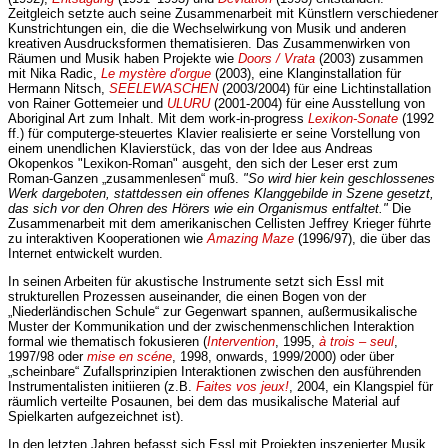
Zeitgleich setzte auch seine Zusammenarbeit mit Künstlern verschiedener
Kunstrichtungen ein, die die Wechselwirkung von Musik und anderen
kreativen Ausdrucksformen thematisieren. Das Zusammenwirken von
Räumen und Musik haben Projekte wie
Doors / Vrata
(2003) zusammen
mit Nika Radic,
Le mystère d'orgue
(2003), eine Klanginstallation für
Hermann Nitsch,
SEELEWASCHEN
(2003/2004) für eine Lichtinstallation
von Rainer Gottemeier und
ULURU
(2001-2004) für eine Ausstellung von
Aboriginal Art zum Inhalt. Mit dem work-in-progress
Lexikon-Sonate
(1992
ff.) für computerge-steuertes Klavier realisierte er seine Vorstellung von
einem unendlichen Klavierstück, das von der Idee aus Andreas
Okopenkos "Lexikon-Roman" ausgeht, den sich der Leser erst zum
Roman-Ganzen „zusammenlesen“ muß.
"So wird hier kein geschlossenes
Werk dargeboten, stattdessen ein offenes Klanggebilde in Szene gesetzt,
das sich vor den Ohren des Hörers wie ein Organismus entfaltet."
Die
Zusammenarbeit mit dem amerikanischen Cellisten Jeffrey Krieger führte
zu interaktiven Kooperationen wie
Amazing Maze
(1996/97), die über das
Internet entwickelt wurden.
In seinen Arbeiten für akustische Instrumente setzt sich Essl mit
strukturellen Prozessen auseinander, die einen Bogen von der
„Niederländischen Schule“ zur Gegenwart spannen, außermusikalische
Muster der Kommunikation und der zwischenmenschlichen Interaktion
formal wie thematisch fokusieren (
Intervention
, 1995,
à trois – seul
,
1997/98 oder
mise en scéne
, 1998, onwards, 1999/2000) oder über
„scheinbare“ Zufallsprinzipien Interaktionen zwischen den ausführenden
Instrumentalisten initiieren (z.B.
Faites vos jeux!
, 2004, ein Klangspiel für
räumlich verteilte Posaunen, bei dem das musikalische Material auf
Spielkarten aufgezeichnet ist).
In den letzten Jahren befasst sich Essl mit Projekten inszenierter Musik,