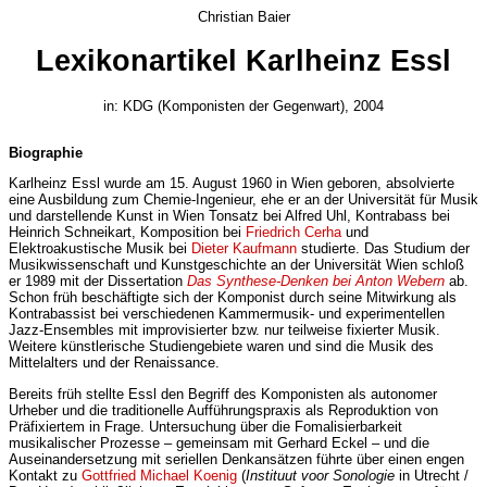
Christian Baier
Lexikonartikel Karlheinz Essl
in: KDG (Komponisten der Gegenwart), 2004
Biographie
Karlheinz Essl wurde am 15. August 1960 in Wien geboren, absolvierte
eine Ausbildung zum Chemie-Ingenieur, ehe er an der Universität für Musik
und darstellende Kunst in Wien Tonsatz bei Alfred Uhl, Kontrabass bei
Heinrich Schneikart, Komposition bei
Friedrich Cerha
und
Elektroakustische Musik bei
Dieter Kaufmann
studierte. Das Studium der
Musikwissenschaft und Kunstgeschichte an der Universität Wien schloß
er 1989 mit der Dissertation
Das Synthese-Denken bei Anton Webern
ab.
Schon früh beschäftigte sich der Komponist durch seine Mitwirkung als
Kontrabassist bei verschiedenen Kammermusik- und experimentellen
Jazz-Ensembles mit improvisierter bzw. nur teilweise fixierter Musik.
Weitere künstlerische Studiengebiete waren und sind die Musik des
Mittelalters und der Renaissance.
Bereits früh stellte Essl den Begriff des Komponisten als autonomer
Urheber und die traditionelle Aufführungspraxis als Reproduktion von
Präfixiertem in Frage. Untersuchung über die Fomalisierbarkeit
musikalischer Prozesse – gemeinsam mit Gerhard Eckel – und die
Auseinandersetzung mit seriellen Denkansätzen führte über einen engen
Kontakt zu
Gottfried Michael Koenig
(
Instituut voor Sonologie
in Utrecht /