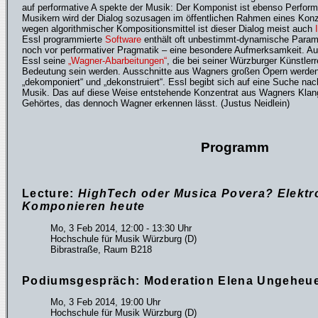
auf performative A spekte der Musik: Der Komponist ist ebenso Perfor
Musikern wird der Dialog sozusagen im öffentlichen Rahmen eines Konze
wegen algorithmischer Kompositionsmittel ist dieser Dialog meist auch
Essl programmierte
Software
enthält oft unbestimmt-dynamische Param
noch vor performativer Pragmatik – eine besondere Aufmerksamkeit. Au
Essl seine
„Wagner-Abarbeitungen“
, die bei seiner Würzburger Künstle
Bedeutung sein werden. Ausschnitte aus Wagners großen Opern werden m
„dekomponiert“ und „dekonstruiert“. Essl begibt sich auf eine Suche n
Musik. Das auf diese Weise entstehende Konzentrat aus Wagners Klang
Gehörtes, das dennoch Wagner erkennen lässt. (Justus Neidlein)
Programm
Lecture:
HighTech oder Musica Povera? Elektr
Komponieren heute
Mo, 3 Feb 2014, 12:00 - 13:30 Uhr
Hochschule für Musik Würzburg (D)
Bibrastraße, Raum B218
Podiumsgespräch: Moderation Elena Ungeheu
Mo, 3 Feb 2014, 19:00 Uhr
Hochschule für Musik Würzburg (D)