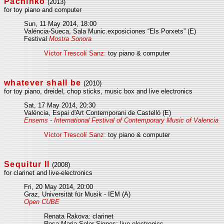
Pachinko
(2013)
for toy piano and computer
Sun, 11 May 2014, 18:00
Valéncia-Sueca, Sala Munic.exposiciones “Els Porxets” (E)
Festival
Mostra Sonora
Víctor Trescolí Sanz:
toy piano & computer
whatever shall be
(2010)
for toy piano, dreidel, chop sticks, music box and live electronics
Sat, 17 May 2014, 20:30
Valéncia, Espai d'Art Contemporani de Castelló (E)
Ensems - International Festival of Contemporary Music of Valencia
Víctor Trescolí Sanz:
toy piano & computer
Sequitur II
(2008)
for clarinet and live-electronics
Fri, 20 May 2014, 20:00
Graz, Universität für Musik - IEM (A)
Open CUBE
Renata Rakova: clarinet
Rosa Maria Soler Signes: live-electronics