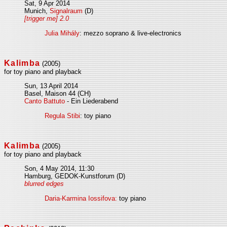
Sat, 9 Apr 2014
Munich,
Signalraum
(D)
[trigger me] 2.0
Julia Mihály
: mezzo soprano & live-electronics
Kalimba
(2005)
for toy piano and playback
Sun, 13 April 2014
Basel, Maison 44 (CH)
Canto Battuto
- Ein Liederabend
Regula Stibi
: toy piano
Kalimba
(2005)
for toy piano and playback
Son, 4 May 2014, 11:30
Hamburg, GEDOK-Kunstforum (D)
blurred edges
Daria-Karmina Iossifova:
toy piano