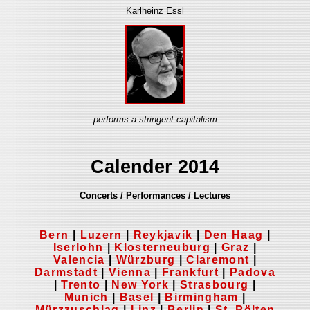
Karlheinz Essl
performs a stringent capitalism
Calender 2014
Concerts / Performances / Lectures
Bern
|
Luzern
|
Reykjavík
|
Den Haag
|
Iserlohn
|
Klosterneuburg
|
Graz
|
Valencia
|
Würzburg
|
Claremont
|
Darmstadt
|
Vienna
|
Frankfurt
|
Padova
|
Trento
|
New York
|
Strasbourg
|
Munich
|
Basel
|
Birmingham
|
Mürzzuschlag
|
Linz
|
Berlin
|
St. Pölten