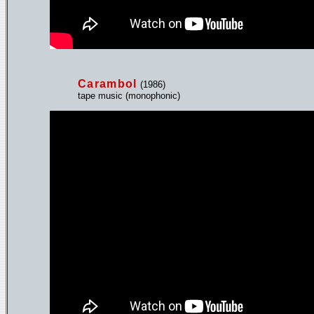
Carambol
(1986)
tape music (monophonic)