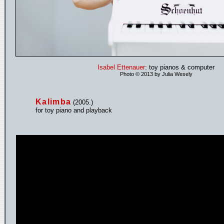
Isabel Ettenauer
: toy pianos & computer
Photo © 2013 by Julia Wesely
Kalimba
(2005.)
for toy piano and playback