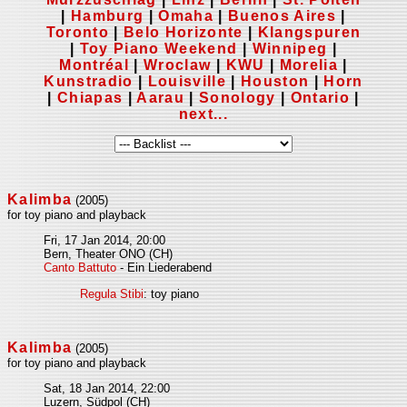
|
Hamburg
|
Omaha
|
Buenos Aires
|
Toronto
|
Belo Horizonte
|
Klangspuren
|
Toy Piano Weekend
|
Winnipeg
|
Montréal
|
Wroclaw
|
KWU
|
Morelia
|
Kunstradio
|
Louisville
|
Houston
|
Horn
|
Chiapas
|
Aarau
|
Sonology
|
Ontario
|
next...
Kalimba
(2005)
for toy piano and playback
Fri, 17 Jan 2014, 20:00
Bern, Theater ONO (CH)
Canto Battuto
- Ein Liederabend
Regula Stibi
: toy piano
Kalimba
(2005)
for toy piano and playback
Sat, 18 Jan 2014, 22:00
Luzern, Südpol (CH)