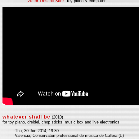
Víctor Trescolí Sanz:
toy piano & computer
whatever shall be
(2010)
for toy piano, dreidel, chop sticks, music box and live electronics
Thu, 30 Jan 2014, 19:30
Valéncia, Conservatori professional de música de Cullera (E)