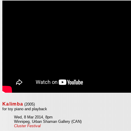
Kalimba
(2005)
for toy piano and playback
Wed, 8 Mar 2014, 8pm
Winnipeg, Urban Shaman Gallery (CAN)
Cluster Festival