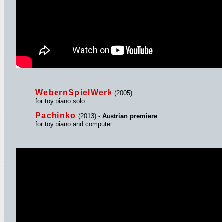
WebernSpielWerk
(2005)
for toy piano solo
Pachinko
(2013) -
Austrian premiere
for toy piano and computer