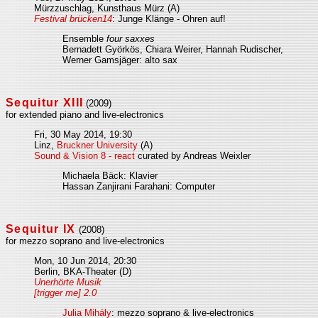
Mürzzuschlag, Kunsthaus Mürz (A)
Festival brücken14
: Junge Klänge - Ohren auf!
Ensemble
four saxxes
Bernadett Györkös, Chiara Weirer, Hannah Rudischer,
Werner Gamsjäger: alto sax
Sequitur XIII
(2009)
for extended piano and live-electronics
Fri, 30 May 2014, 19:30
Linz,
Bruckner University
(A)
Sound & Vision 8 - react
curated by Andreas Weixler
Michaela Bäck: Klavier
Hassan Zanjirani Farahani: Computer
Sequitur IX
(2008)
for mezzo soprano and live-electronics
Mon, 10 Jun 2014, 20:30
Berlin, BKA-Theater (D)
Unerhörte Musik
[trigger me] 2.0
Julia Mihály
: mezzo soprano & live-electronics