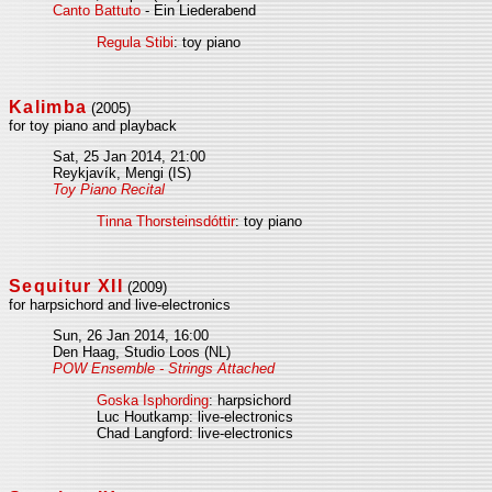
Canto Battuto
- Ein Liederabend
Regula Stibi
: toy piano
Kalimba
(2005)
for toy piano and playback
Sat, 25 Jan 2014, 21:00
Reykjavík, Mengi (IS)
Toy Piano Recital
Tinna Thorsteinsdóttir
: toy piano
Sequitur XII
(2009)
for harpsichord and live-electronics
Sun, 26 Jan 2014, 16:00
Den Haag, Studio Loos (NL)
POW Ensemble - Strings Attached
Goska Isphording
: harpsichord
Luc Houtkamp: live-electronics
Chad Langford: live-electronics