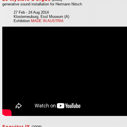
generative sound installation for Hermann Nitsch
27 Feb - 24 Aug 2014
Klosterneuburg, Essl Museum (A)
Exhibition
MADE IN AUSTRIA
Sequitur IX