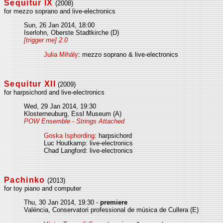
Sequitur IX
(2008)
for mezzo soprano and live-electronics
Sun, 26 Jan 2014, 18:00
Iserlohn, Oberste Stadtkirche (D)
[trigger me] 2.0
Julia Mihály
: mezzo soprano & live-electronics
Sequitur XII
(2009)
for harpsichord and live-electronics
Wed, 29 Jan 2014, 19:30
Klosterneuburg, Essl Museum (A)
POW Ensemble - Strings Attached
Goska Isphording
: harpsichord
Luc Houtkamp: live-electronics
Chad Langford: live-electronics
Pachinko
(2013)
for toy piano and computer
Thu, 30 Jan 2014, 19:30 -
premiere
Valéncia, Conservatori professional de música de Cullera (E)