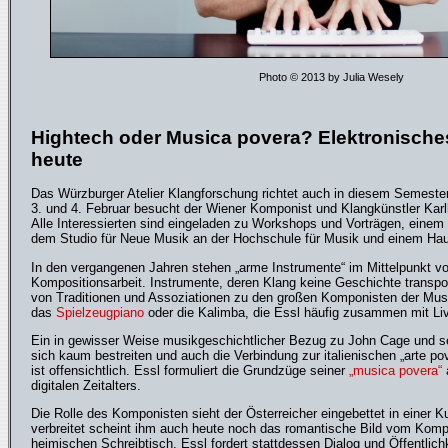
Photo © 2013 by Julia Wesely
Hightech oder Musica povera? Elektronisch
heute
Das Würzburger Atelier Klangforschung richtet auch in diesem Semester
3. und 4. Februar besucht der Wiener Komponist und Klangkünstler Ka
Alle Interessierten sind eingeladen zu Workshops und Vorträgen, eine
dem Studio für Neue Musik an der Hochschule für Musik und einem Hau
In den vergangenen Jahren stehen „arme Instrumente“ im Mittelpunkt v
Kompositionsarbeit. Instrumente, deren Klang keine Geschichte transporti
von Traditionen und Assoziationen zu den großen Komponisten der Mus
das
Spielzeugpiano
oder die Kalimba, die Essl häufig zusammen mit Liv
Ein in gewisser Weise musikgeschichtlicher Bezug zu John Cage und sei
sich kaum bestreiten und auch die Verbindung zur italienischen „arte po
ist offensichtlich. Essl formuliert die Grundzüge seiner
„musica povera“
digitalen Zeitalters.
Die Rolle des Komponisten sieht der Österreicher eingebettet in einer 
verbreitet scheint ihm auch heute noch das romantische Bild vom Kompo
heimischen Schreibtisch. Essl fordert stattdessen Dialog und Öffentlich