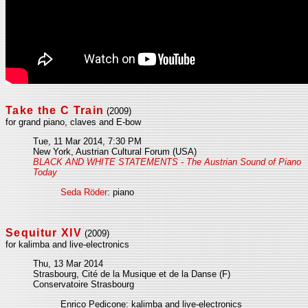
Take the C Train
(2009)
for grand piano, claves and E-bow
Tue, 11 Mar 2014, 7:30 PM
New York, Austrian Cultural Forum (USA)
BLACK AND WHITE STATEMENTS - The Austrian Sound of Piano
Today
Seda Röder
: piano
Sequitur XIV
(2009)
for kalimba and live-electronics
Thu, 13 Mar 2014
Strasbourg, Cité de la Musique et de la Danse (F)
Conservatoire Strasbourg
Enrico Pedicone: kalimba and live-electronics