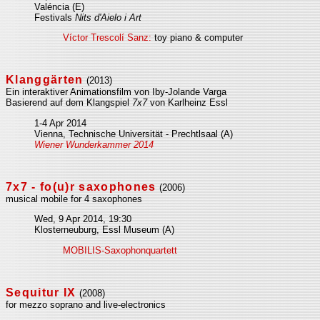
Valéncia (E)
Festivals
Nits d'Aielo i Art
Víctor Trescolí Sanz:
toy piano & computer
Klanggärten
(2013)
Ein interaktiver Animationsfilm von Iby-Jolande Varga
Basierend auf dem Klangspiel
7x7
von Karlheinz Essl
1-4 Apr 2014
Vienna, Technische Universität - Prechtlsaal (A)
Wiener Wunderkammer 2014
7x7 - fo(u)r saxophones
(2006)
musical mobile for 4 saxophones
Wed, 9 Apr 2014, 19:30
Klosterneuburg, Essl Museum (A)
MOBILIS-Saxophonquartett
Sequitur IX
(2008)
for mezzo soprano and live-electronics