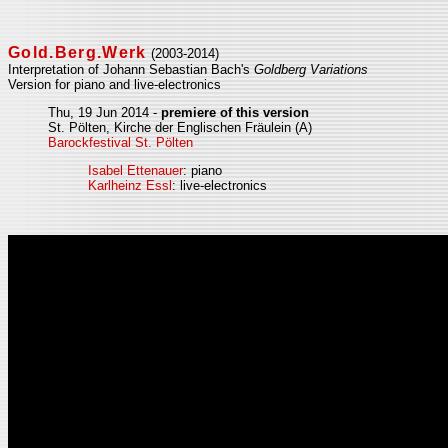
Gold.Berg.Werk
(2003-2014)
Interpretation of Johann Sebastian Bach's
Goldberg Variations
Version for piano and live-electronics
Thu, 19 Jun 2014 -
premiere of this version
St. Pölten, Kirche der Englischen Fräulein (A)
Barockfestival St. Pölten
Isabel Ettenauer
: piano
Karlheinz Essl
: live-electronics